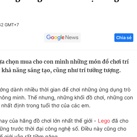
Góc ảnh
:42 GMT+7
Giáo dục
Công nghệ
Chia sẻ
Tuyển sinh
Hitech Công ng
Học trực tuyến
Sản phẩm
ựa chọn mua cho con mình những món đồ chơi trí
g
Thị trường
 khả năng sáng tạo, cũng như trí tưởng tượng.
Tư vấn
ớng dành nhiều thời gian để chơi những ứng dụng trò
 thông minh. Thế nhưng, những khối đồ chơi, những con
nhất định trong tuổi thơ của các em.
y của hãng đồ chơi lớn nhất thế giới -
Lego
đã cho
vững trước thời đại công nghệ số. Điều này cũng cho
 giới vẫn rất tiềm năng.