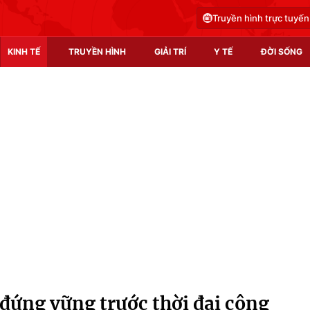
Truyền hình trực tuyến
KINH TẾ
TRUYỀN HÌNH
GIẢI TRÍ
Y TẾ
ĐỜI SỐNG
Pháp luật
Y tế
Truyền hình
Multimedia
Phim VTV
Video
Hậu trường
Shorts video
Nhân vật
Podcast
Khán giả
EMagazine
Giải sao mai
Photo
 đứng vững trước thời đại công
Infographic