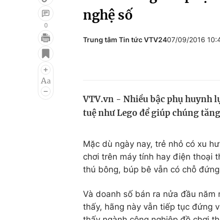
nghệ số
0
Trung tâm Tin tức VTV24
07/09/2016 10
Giải trí
Đời sống
Điện ảnh
Du lịch
Âm nhạc
Làm đẹp
VTV.vn - Nhiều bậc phụ huynh l
Sao
Chất lượng cuộc sốn
tuệ như Lego để giúp chúng tăng
Mặc dù ngày nay, trẻ nhỏ có xu hư
chơi trên máy tính hay điện thoại
thú bông, búp bê vẫn có chỗ đứng 
Và doanh số bán ra nửa đầu năm na
thấy, hãng này vẫn tiếp tục đứng 
thấy ngành công nghiệp đồ chơi thế