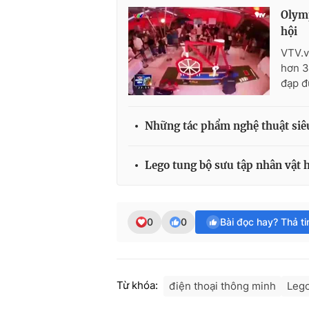
Olymp
hội
VTV.vn
hơn 30
đạp đ
Những tác phẩm nghệ thuật siê
Lego tung bộ sưu tập nhân vật 
0
0
Bài đọc hay? Thả t
Từ khóa:
điện thoại thông minh
Leg