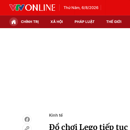
Thứ Năm, 6/8/2026
CHÍNH TRỊ
XÃ HỘI
PHÁP LUẬT
THẾ GIỚI
Chính trị
Xã hội
Thế giới
Kinh tế
Tin tức
Tài chính
Thế giới đó đây
Thị trường
Câu chuyện quốc tế
Góc doanh nghiệp
Dữ liệu và đời sống
Kinh tế
Đồ chơi Lego tiếp tục