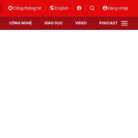
Cổng thông tin
English
Đăng nhập
CÔNG NGHỆ
GIÁO DỤC
VIDEO
PODCAST
VTV Money
VTV Thể thao
VTV Sức khoẻ
Bất động sản
Thị trường 24h
Tấm lòng Việt
Vươn mình bằng AI
VTV4
VTV8
VTV9
Lịch phát sóng
Giao lưu trực tuyến
Sự kiện