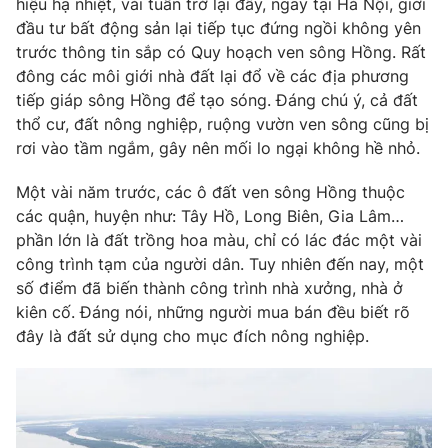
hiệu hạ nhiệt, vài tuần trở lại đây, ngay tại Hà Nội, giới
Phim VTV
Giải trí
đầu tư bất động sản lại tiếp tục đứng ngồi không yên
Hậu trường
trước thông tin sắp có Quy hoạch ven sông Hồng. Rất
Điện ảnh
đông các môi giới nhà đất lại đổ về các địa phương
Đời sống
Nhân vật
tiếp giáp sông Hồng để tạo sóng. Đáng chú ý, cả đất
Âm nhạc
Du lịch
thổ cư, đất nông nghiệp, ruộng vườn ven sông cũng bị
Khán giả
Giáo dục
Sao
rơi vào tầm ngắm, gây nên mối lo ngại không hề nhỏ.
Làm đẹp
Giải sao mai
Tuyển sinh
Một vài năm trước, các ô đất ven sông Hồng thuộc
Công nghệ
Chất lượng cuộc sống
các quận, huyện như: Tây Hồ, Long Biên, Gia Lâm…
Học trực tuyến
Hitech Công nghệ tương lai
phần lớn là đất trồng hoa màu, chỉ có lác đác một vài
Giao lưu trực tuyến
công trình tạm của người dân. Tuy nhiên đến nay, một
Sản phẩm
số điểm đã biến thành công trình nhà xưởng, nhà ở
Lịch phát sóng
kiên cố. Đáng nói, những người mua bán đều biết rõ
Thị trường
đây là đất sử dụng cho mục đích nông nghiệp.
Tư vấn
Chuyên mục khác
Emagazine
Podcast