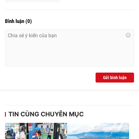
Bình luận
(
0
)
Gửi bình luận
TIN CÙNG CHUYÊN MỤC