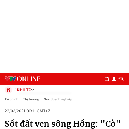
KINH TẾ
Chính trị
Tài chính
Thị trường
Góc doanh nghiệp
Xã hội
23/03/2021 06:11 GMT+7
Pháp luật
Chuyên mục
Kinh tế
Sốt đất ven sông Hồng: "Cò"
Thể thao