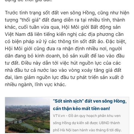
Trước tình trạng sốt đất ven sông Hồng, cũng như hiện
tượng "thổi giá" đất đang diễn ra tại nhiều tỉnh, thành
khác, cuối tuần vừa qua, Hội Môi giới Bất động sản
Việt Nam đã liên tiếng kiến nghị các địa phương cần
có biện pháp xử lý các thông tin sốt đất ảo. Đặc biệt,
Hội Môi giới cũng đưa ra nhận định nhiều nơi, người
dân đang bỏ kinh doanh, bỏ sản xuất để lao vào đầu
tư đất. Điều này dẫn tới việc hút nguồn lực của các
nhà đầu tư cả nước lao vào vòng xoáy tăng giá đất
đai, làm giảm nguồn lực đầu tư phát triển sản xuất ở
nhiều ngành, lĩnh vực khác.
“Sốt sình sịch” đất ven sông Hồng,
cẩn thận kẻo mất tiền oan!
VTV.vn - Đồ án quy hoạch phân khu ven
sông Hồng dự kiến sẽ được UBND thành
phố Hà Nội ban hành vào tháng 6 tới đây.