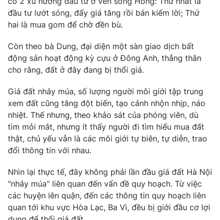
có 2 xu hướng đầu tư ở ven sông Hồng: Thứ nhất là
đầu tư lướt sóng, đẩy giá tăng rồi bán kiếm lời; Thứ
hai là mua gom để chờ đền bù.
Còn theo bà Dung, đại diện một sàn giao dịch bất
động sản hoạt động kỳ cựu ở Đông Anh, thẳng thắn
cho rằng, đất ở đây đang bị thổi giá.
Giá đất nhảy múa, số lượng người môi giới tập trung
xem đất cũng tăng đột biến, tạo cảnh nhộn nhịp, náo
nhiệt. Thế nhưng, theo khảo sát của phóng viên, dù
tìm mỏi mắt, nhưng ít thấy người đi tìm hiểu mua đất
thật, chủ yếu vẫn là các môi giới tự biên, tự diễn, trao
đổi thông tin với nhau.
Nhìn lại thực tế, đây không phải lần đầu giá đất Hà Nội
"nhảy múa" liên quan đến vấn đề quy hoạch. Từ việc
các huyện lên quận, đến các thông tin quy hoạch liên
quan tới khu vực Hòa Lạc, Ba Vì, đều bị giới đầu cơ lợi
dụng để thổi giá đất.