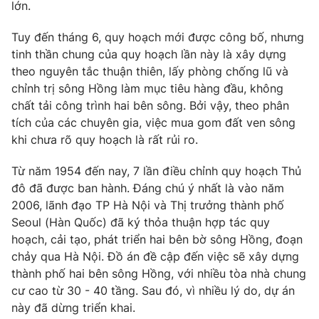
Email:
toasoan@vtv.vn
lớn.
Liên hệ quảng cáo:
024-7300.7108
Tuy đến tháng 6, quy hoạch mới được công bố, nhưng
tinh thần chung của quy hoạch lần này là xây dựng
theo nguyên tắc thuận thiên, lấy phòng chống lũ và
chỉnh trị sông Hồng làm mục tiêu hàng đầu, không
chất tải công trình hai bên sông. Bởi vậy, theo phân
tích của các chuyên gia, việc mua gom đất ven sông
khi chưa rõ quy hoạch là rất rủi ro.
Từ năm 1954 đến nay, 7 lần điều chỉnh quy hoạch Thủ
đô đã được ban hành. Đáng chú ý nhất là vào năm
2006, lãnh đạo TP Hà Nội và Thị trưởng thành phố
Seoul (Hàn Quốc) đã ký thỏa thuận hợp tác quy
® Cấm sao chép dưới mọi hình thức nếu không có sự chấp
thuận bằng văn bản. Ghi rõ nguồn VTV.vn khi phát hành lại
hoạch, cải tạo, phát triển hai bên bờ sông Hồng, đoạn
thông tin từ website này.
chảy qua Hà Nội. Đồ án đề cập đến việc sẽ xây dựng
thành phố hai bên sông Hồng, với nhiều tòa nhà chung
cư cao từ 30 - 40 tầng. Sau đó, vì nhiều lý do, dự án
này đã dừng triển khai.