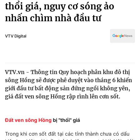
Chính trị
thổi giá, nguy cơ sóng ảo
Truyền hình
nhấn chìm nhà đầu tư
Văn hóa - Giải trí
Xã hội
Y tế
Đời sống
VTV Digital
Pháp luật
Công nghệ
Giáo dục
Y tế
VTV.vn - Thông tin Quy hoạch phân khu đô thị
Thế giới
sông Hồng sẽ được phê duyệt vào tháng 6 khiến
Tin tức
giới đầu tư bất động sản đứng ngồi không yên,
Kinh tế
giá đất ven sông Hồng rập rình lên cơn sốt.
Thế giới đó đây
Tài chính
Dữ liệu và đời sống
Câu chuyện quốc tế
Thị trường
Đất ven sông Hồng
bị "thổi" giá
Truyền hình
Góc doanh nghiệp
Trong khi cơn sốt đất tại các tỉnh thành chưa có dấu