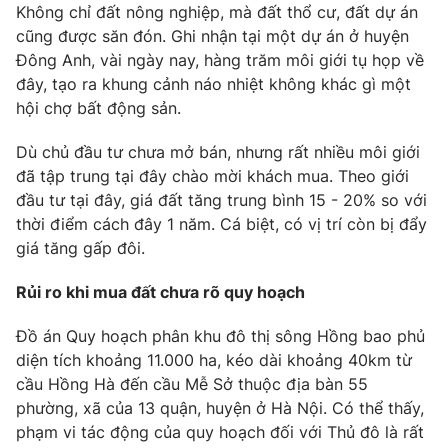
Không chỉ đất nông nghiệp, mà đất thổ cư, đất dự án
cũng được săn đón. Ghi nhận tại một dự án ở huyện
Đông Anh, vài ngày nay, hàng trăm môi giới tụ họp về
đây, tạo ra khung cảnh náo nhiệt không khác gì một
THỜI BÁO VTV
hội chợ bất động sản.
Dù chủ đầu tư chưa mở bán, nhưng rất nhiều môi giới
Theo dõi báo trên
đã tập trung tại đây chào mời khách mua. Theo giới
đầu tư tại đây, giá đất tăng trung bình 15 - 20% so với
Cơ quan chủ quản:
Đài Truyền hình Việt Nam
thời điểm cách đây 1 năm. Cá biệt, có vị trí còn bị đẩy
Cơ quan báo chí:
Thời báo VTV
giá tăng gấp đôi.
Giấy phép hoạt động báo in và báo điện tử số 483/GP-BTTTT
cấp ngày 29/12/2023
Rủi ro khi mua đất chưa rõ quy hoạch
Tổng Biên tập:
Vũ Thanh Thủy
Đồ án Quy hoạch phân khu đô thị sông Hồng bao phủ
Phó Tổng Biên tập:
Nguyễn Thị Mỹ Hạnh, Phạm Quốc Thắng,
diện tích khoảng 11.000 ha, kéo dài khoảng 40km từ
Nguyễn Trọng Ninh
cầu Hồng Hà đến cầu Mễ Sở thuộc địa bàn 55
Tổng đài VTV:
024.38 355 931 - 024.38 355 932
phường, xã của 13 quận, huyện ở Hà Nội. Có thể thấy,
Ðiện thoại Thời báo VTV:
024.66 897 897
phạm vi tác động của quy hoạch đối với Thủ đô là rất