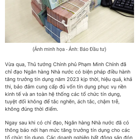
THỜI BÁO VTV
(Ảnh minh họa - Ảnh: Báo Đầu tư)
Theo dõi báo trên
Vừa qua, Thủ tướng Chính phủ Phạm Minh Chính đã
chỉ đạo Ngân hàng Nhà nước có biện pháp điều hành
Cơ quan chủ quản:
Đài Truyền hình Việt Nam
tăng trưởng tín dụng năm 2023 kịp thời, hiệu quả, khả
thi, bảo đảm cung cấp đủ vốn tín dụng phục vụ nền
Cơ quan báo chí:
Thời báo VTV
kinh tế và an toàn hệ thống các tổ chức tín dụng,
Giấy phép hoạt động báo in và báo điện tử số 483/GP-BTTTT
tuyệt đối không để tắc nghẽn, ách tắc, chậm trễ,
cấp ngày 29/12/2023
không đúng thời điểm.
Tổng Biên tập:
Vũ Thanh Thủy
Phó Tổng Biên tập:
Nguyễn Thị Mỹ Hạnh, Phạm Quốc Thắng,
Ngay sau khi có chỉ đạo, Ngân hàng Nhà nước đã có
Nguyễn Trọng Ninh
thông báo nới hạn mức tăng trưởng tín dụng cho các
Tổng đài VTV:
024.38 355 931 - 024.38 355 932
tổ chức tín dụng. Các doanh nghiệp bất động sản đón