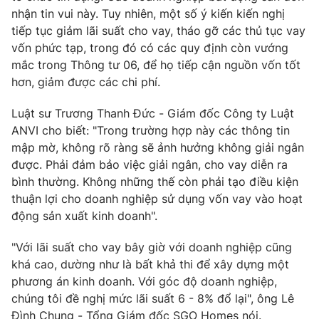
Ðiện thoại Thời báo VTV:
024.66 897 897
nhận tin vui này. Tuy nhiên, một số ý kiến kiến nghị
Email:
toasoan@vtv.vn
tiếp tục giảm lãi suất cho vay, tháo gỡ các thủ tục vay
vốn phức tạp, trong đó có các quy định còn vướng
Liên hệ quảng cáo:
024-7300.7108
mắc trong Thông tư 06, để họ tiếp cận nguồn vốn tốt
hơn, giảm được các chi phí.
Luật sư Trương Thanh Đức - Giám đốc Công ty Luật
ANVI cho biết: "Trong trường hợp này các thông tin
mập mờ, không rõ ràng sẽ ảnh hưởng không giải ngân
được. Phải đảm bảo việc giải ngân, cho vay diễn ra
bình thường. Không những thế còn phải tạo điều kiện
thuận lợi cho doanh nghiệp sử dụng vốn vay vào hoạt
động sản xuất kinh doanh".
"Với lãi suất cho vay bây giờ với doanh nghiệp cũng
® Cấm sao chép dưới mọi hình thức nếu không có sự chấp
thuận bằng văn bản. Ghi rõ nguồn VTV.vn khi phát hành lại
khá cao, dường như là bất khả thi để xây dựng một
thông tin từ website này.
phương án kinh doanh. Với góc độ doanh nghiệp,
chúng tôi đề nghị mức lãi suất 6 - 8% đổ lại", ông Lê
Đình Chung - Tổng Giám đốc SGO Homes nói.