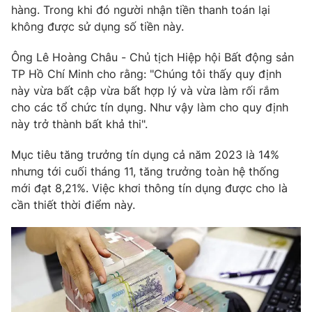
hàng. Trong khi đó người nhận tiền thanh toán lại
Photo
Infographic
không được sử dụng số tiền này.
Ông Lê Hoàng Châu - Chủ tịch Hiệp hội Bất động sản
Video
Shorts video
TP Hồ Chí Minh cho rằng: "Chúng tôi thấy quy định
này vừa bất cập vừa bất hợp lý và vừa làm rối rắm
VTV Money
VTV Thể thao
cho các tổ chức tín dụng. Như vậy làm cho quy định
này trở thành bất khả thi".
VTV Sức khoẻ
Bất động sản
Mục tiêu tăng trưởng tín dụng cả năm 2023 là 14%
nhưng tới cuối tháng 11, tăng trưởng toàn hệ thống
Thị trường 24h
Tấm lòng Việt
mới đạt 8,21%. Việc khơi thông tín dụng được cho là
cần thiết thời điểm này.
VTV4
Vươn mình bằng AI
VTV9
VTV8
Liên hệ tòa soạn
English