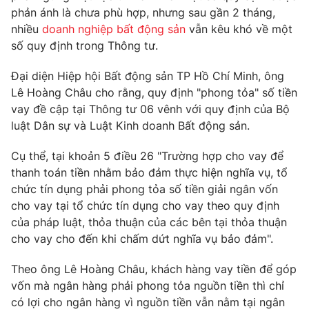
Phim VTV
phản ánh là chưa phù hợp, nhưng sau gần 2 tháng,
Giải trí
nhiều
doanh nghiệp bất động sản
vẫn kêu khó về một
Hậu trường
Điện ảnh
số quy định trong Thông tư.
Đời sống
Nhân vật
Âm nhạc
Đại diện Hiệp hội Bất động sản TP Hồ Chí Minh, ông
Du lịch
Khán giả
Lê Hoàng Châu cho rằng, quy định "phong tỏa" số tiền
Giáo dục
Sao
vay đề cập tại Thông tư 06 vênh với quy định của Bộ
Làm đẹp
Giải sao mai
Tuyển sinh
luật Dân sự và Luật Kinh doanh Bất động sản.
Công nghệ
Chất lượng cuộc sống
Học trực tuyến
Cụ thể, tại khoản 5 điều 26 "Trường hợp cho vay để
Hitech Công nghệ tương lai
thanh toán tiền nhằm bảo đảm thực hiện nghĩa vụ, tổ
Giao lưu trực tuyến
chức tín dụng phải phong tỏa số tiền giải ngân vốn
Sản phẩm
cho vay tại tổ chức tín dụng cho vay theo quy định
Lịch phát sóng
Thị trường
của pháp luật, thỏa thuận của các bên tại thỏa thuận
cho vay cho đến khi chấm dứt nghĩa vụ bảo đảm".
Tư vấn
Chuyên mục khác
Theo ông Lê Hoàng Châu, khách hàng vay tiền để góp
vốn mà ngân hàng phải phong tỏa nguồn tiền thì chỉ
Emagazine
Podcast
có lợi cho ngân hàng vì nguồn tiền vẫn nằm tại ngân