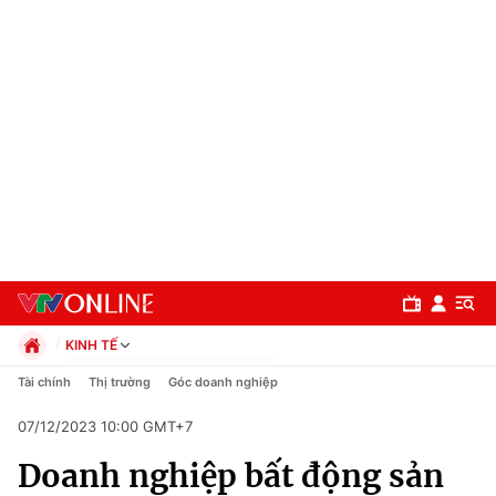
KINH TẾ
Chính trị
Tài chính
Thị trường
Góc doanh nghiệp
Xã hội
07/12/2023 10:00 GMT+7
Pháp luật
Chuyên mục
Kinh tế
Doanh nghiệp bất động sản
Thể thao