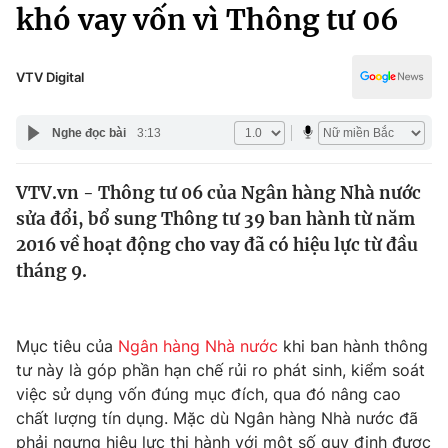
Chính trị
khó vay vốn vì Thông tư 06
Truyền hình
Văn hóa - Giải trí
Xã hội
Y tế
VTV Digital
Đời sống
Pháp luật
Công nghệ
Nghe đọc bài
3:13
Giáo dục
Y tế
VTV.vn - Thông tư 06 của Ngân hàng Nhà nước
sửa đổi, bổ sung Thông tư 39 ban hành từ năm
Thế giới
2016 về hoạt động cho vay đã có hiệu lực từ đầu
tháng 9.
Tin tức
Kinh tế
Thế giới đó đây
Tài chính
Mục tiêu của
Ngân hàng Nhà nước
khi ban hành thông
Dữ liệu và đời sống
Câu chuyện quốc tế
tư này là góp phần hạn chế rủi ro phát sinh, kiểm soát
Thị trường
việc sử dụng vốn đúng mục đích, qua đó nâng cao
Truyền hình
Góc doanh nghiệp
chất lượng tín dụng. Mặc dù Ngân hàng Nhà nước đã
phải ngưng hiệu lực thi hành với một số quy định được