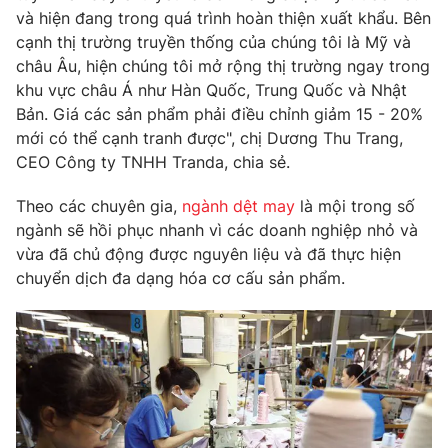
và hiện đang trong quá trình hoàn thiện xuất khẩu. Bên
cạnh thị trường truyền thống của chúng tôi là Mỹ và
châu Âu, hiện chúng tôi mở rộng thị trường ngay trong
khu vực châu Á như Hàn Quốc, Trung Quốc và Nhật
THỜI BÁO VTV
Bản. Giá các sản phẩm phải điều chỉnh giảm 15 - 20%
mới có thể cạnh tranh được", chị Dương Thu Trang,
Theo dõi báo trên
CEO Công ty TNHH Tranda, chia sẻ.
Theo các chuyên gia,
ngành dệt may
là mội trong số
Cơ quan chủ quản:
Đài Truyền hình Việt Nam
ngành sẽ hồi phục nhanh vì các doanh nghiệp nhỏ và
Cơ quan báo chí:
Thời báo VTV
vừa đã chủ động được nguyên liệu và đã thực hiện
Giấy phép hoạt động báo in và báo điện tử số 483/GP-BTTTT
chuyển dịch đa dạng hóa cơ cấu sản phẩm.
cấp ngày 29/12/2023
Tổng Biên tập:
Vũ Thanh Thủy
Phó Tổng Biên tập:
Nguyễn Thị Mỹ Hạnh, Phạm Quốc Thắng,
Nguyễn Trọng Ninh
Tổng đài VTV:
024.38 355 931 - 024.38 355 932
Ðiện thoại Thời báo VTV:
024.66 897 897