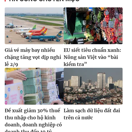
Giá vé máy bay nhiều
EU siết tiêu chuẩn xanh:
chặng tăng vọt dịp nghỉ
Nông sản Việt vào “bài
lễ 2/9
kiểm tra”
Đề xuất giảm 30% thuế
Làm sạch dữ liệu đất đai
thu nhập cho hộ kinh
trên cả nước
doanh, doanh nghiệp có
doanh thu đến 10 tỷ...