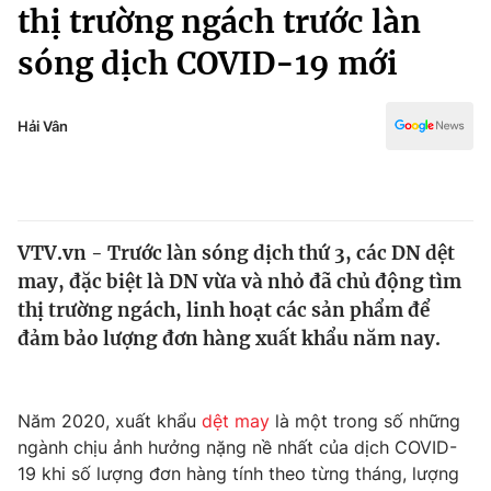
Chính trị
thị trường ngách trước làn
Truyền hình
sóng dịch COVID-19 mới
Văn hóa - Giải trí
Xã hội
Y tế
Đời sống
Hải Vân
Pháp luật
Công nghệ
Giáo dục
Y tế
VTV.vn - Trước làn sóng dịch thứ 3, các DN dệt
Thế giới
may, đặc biệt là DN vừa và nhỏ đã chủ động tìm
Tin tức
thị trường ngách, linh hoạt các sản phẩm để
Kinh tế
đảm bảo lượng đơn hàng xuất khẩu năm nay.
Thế giới đó đây
Tài chính
Dữ liệu và đời sống
Câu chuyện quốc tế
Thị trường
Năm 2020, xuất khẩu
dệt may
là một trong số những
ngành chịu ảnh hưởng nặng nề nhất của dịch COVID-
Truyền hình
Góc doanh nghiệp
19 khi số lượng đơn hàng tính theo từng tháng, lượng