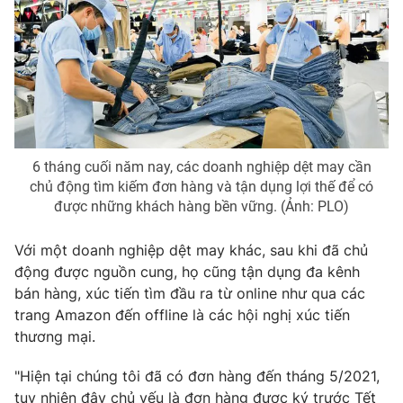
Photo
Infographic
Video
Shorts video
VTV Money
VTV Thể thao
6 tháng cuối năm nay, các doanh nghiệp dệt may cần
VTV Sức khoẻ
Bất động sản
chủ động tìm kiếm đơn hàng và tận dụng lợi thế để có
được những khách hàng bền vững. (Ảnh: PLO)
Thị trường 24h
Tấm lòng Việt
Với một doanh nghiệp dệt may khác, sau khi đã chủ
động được nguồn cung, họ cũng tận dụng đa kênh
VTV4
Vươn mình bằng AI
bán hàng, xúc tiến tìm đầu ra từ online như qua các
trang Amazon đến offline là các hội nghị xúc tiến
thương mại.
VTV9
VTV8
"Hiện tại chúng tôi đã có đơn hàng đến tháng 5/2021,
Liên hệ tòa soạn
English
tuy nhiên đây chủ yếu là đơn hàng được ký trước Tết