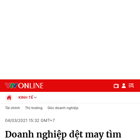
KINH TẾ
Chính trị
Tài chính
Thị trường
Góc doanh nghiệp
Xã hội
04/03/2021 15:32 GMT+7
Pháp luật
Chuyên mục
Kinh tế
Doanh nghiệp dệt may tìm
Thể thao