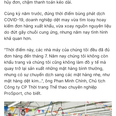
Phim VTV
hủy đơn, chậm thanh toán kéo dài.
Giải trí
Hậu trường
Cùng kỳ năm trước, đúng thời điểm bùng phát dịch
Điện ảnh
COVID-19, doanh nghiệp dệt may vừa tìm loay hoay
Đời sống
Nhân vật
kiếm đơn hàng xuất khẩu, vừa xoay nguồn nguyên liệu
Âm nhạc
Du lịch
do đứt gãy chuỗi cung ứng, nhưng năm nay tình hình
Khán giả
Giáo dục
Sao
khả quan hơn.
Làm đẹp
Giải sao mai
Tuyển sinh
"Thời điểm này, các nhà máy của chúng tôi đều đã đủ
Công nghệ
Chất lượng cuộc sống
đơn hàng đến tháng 7. Năm nay chúng tôi không còn
Học trực tuyến
Hitech Công nghệ tương lai
khẩu trang và chúng tôi cũng không làm đồ y tế mà
Giao lưu trực tuyến
quay trở lại sản xuất những mặt hàng bình thường,
Sản phẩm
nhưng có sự chuyển dịch sang các mặt hàng nhẹ, như
Lịch phát sóng
mặt hàng dệt kim...", ông Phan Minh Chính, Chủ tịch
Thị trường
Công ty CP Thời trang Thể thao chuyên nghiệp
Tư vấn
ProSport, cho biết.
Chuyên mục khác
Emagazine
Podcast