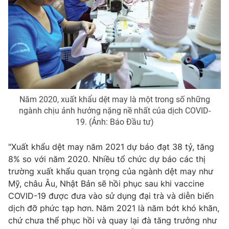
Email:
toasoan@vtv.vn
Liên hệ quảng cáo:
024-7300.7108
Năm 2020, xuất khẩu dệt may là một trong số những
ngành chịu ảnh hưởng nặng nề nhất của dịch COVID-
19. (Ảnh: Báo Đầu tư)
"Xuất khẩu dệt may năm 2021 dự báo đạt 38 tỷ, tăng
8% so với năm 2020. Nhiều tổ chức dự báo các thị
® Cấm sao chép dưới mọi hình thức nếu không có sự chấp
thuận bằng văn bản. Ghi rõ nguồn VTV.vn khi phát hành lại
trường xuất khẩu quan trọng của ngành dệt may như
thông tin từ website này.
Mỹ, châu Âu, Nhật Bản sẽ hồi phục sau khi vaccine
COVID-19 được đưa vào sử dụng đại trà và diễn biến
dịch đỡ phức tạp hơn. Năm 2021 là năm bớt khó khăn,
chứ chưa thể phục hồi và quay lại đà tăng trưởng như