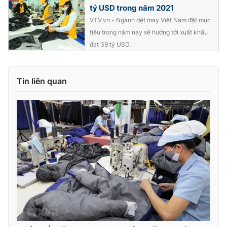
tỷ USD trong năm 2021
VTV.vn - Ngành dệt may Việt Nam đặt mục
tiêu trong năm nay sẽ hướng tới xuất khẩu
đạt 39 tỷ USD.
Tin liên quan