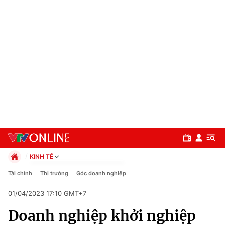
KINH TẾ
Chính trị
Tài chính
Thị trường
Góc doanh nghiệp
Xã hội
01/04/2023 17:10 GMT+7
Pháp luật
Chuyên mục
Kinh tế
Doanh nghiệp khởi nghiệp
Thể thao