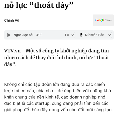
Chính trị
nỗ lực “thoát đáy”
Truyền hình
Văn hóa - Giải trí
Xã hội
Y tế
Chinh Vũ
Đời sống
Pháp luật
Công nghệ
Nghe đọc bài
3:00
Giáo dục
Y tế
VTV.vn - Một số công ty khởi nghiệp đang tìm
nhiều cách để thay đổi tình hình, nỗ lực "thoát
Thế giới
đáy".
Tin tức
Kinh tế
Thế giới đó đây
Không chỉ các tập đoàn lớn đang đưa ra các chiến
Tài chính
lược tái cơ cấu, chia nhỏ... để ứng biến với những khó
Dữ liệu và đời sống
Câu chuyện quốc tế
khăn chung của nền kinh tế, các doanh nghiệp nhỏ,
Thị trường
đặc biệt là các startup, cũng đang phải tính đến các
Truyền hình
giải pháp để thúc đẩy dòng vốn cho đổi mới sáng tạo.
Góc doanh nghiệp