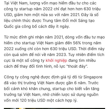
Phim VTV
Tại Việt Nam, lượng vốn mạo hiểm đầu tư cho các
Giải trí
công ty startup năm 2022 chỉ đạt hơn hơn 630 triệu
Hậu trường
USD, giảm hơn một nửa so với năm 2021. Đây là số
Điện ảnh
Đời sống
liệu chính thức được Trung tâm Đổi mới Sáng tạo
Nhân vật
Âm nhạc
Quốc gia công bố cách đây ít ngày.
Du lịch
Khán giả
Giáo dục
Sao
Từ mức đỉnh ghi nhận năm 2021, dòng vốn đầu tư mạo
Làm đẹp
Giải sao mai
hiểm cho startup Việt Nam giảm đến 56% trong năm
Tuyển sinh
Công nghệ
2022 xuống chỉ còn hơn 630 triệu USD. Thời điểm này
Chất lượng cuộc sống
Học trực tuyến
còn quá sớm để nói về năm 2023. Tuy nhiên điểm tích
Hitech Công nghệ tương lai
cực là một số công ty
khởi nghiệp
đang tìm nhiều
Giao lưu trực tuyến
cách để thay đổi tình hình, nỗ lực "thoát đáy".
Sản phẩm
Lịch phát sóng
Công ty công nghệ được định giá tỷ đô từ Singapore
Thị trường
đã vào thị trường Việt Nam được gần 6 năm. Trước
Tư vấn
bối cảnh khó khăn chung, startup cho biết vẫn tăng
Chuyên mục khác
trưởng tại Việt Nam, nhờ chiến lược sử dụng nguồn
vốn mới 120 triệu USD một cách hợp lý.
Emagazine
Podcast