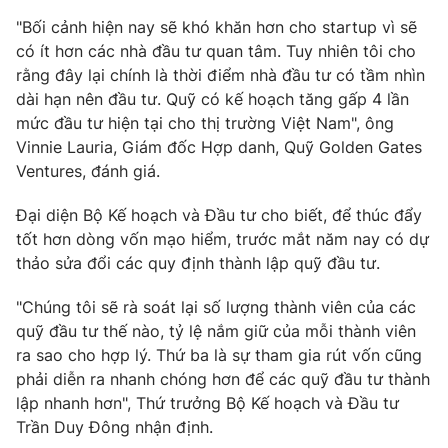
Email:
toasoan@vtv.vn
"Bối cảnh hiện nay sẽ khó khăn hơn cho startup vì sẽ
Liên hệ quảng cáo:
024-7300.7108
có ít hơn các nhà đầu tư quan tâm. Tuy nhiên tôi cho
rằng đây lại chính là thời điểm nhà đầu tư có tầm nhìn
dài hạn nên đầu tư. Quỹ có kế hoạch tăng gấp 4 lần
mức đầu tư hiện tại cho thị trường Việt Nam", ông
Vinnie Lauria, Giám đốc Hợp danh, Quỹ Golden Gates
Ventures, đánh giá.
Đại diện Bộ Kế hoạch và Đầu tư cho biết, để thúc đẩy
tốt hơn dòng vốn mạo hiểm, trước mắt năm nay có dự
thảo sửa đổi các quy định thành lập quỹ đầu tư.
"Chúng tôi sẽ rà soát lại số lượng thành viên của các
® Cấm sao chép dưới mọi hình thức nếu không có sự chấp
quỹ đầu tư thế nào, tỷ lệ nắm giữ của mỗi thành viên
thuận bằng văn bản. Ghi rõ nguồn VTV.vn khi phát hành lại
thông tin từ website này.
ra sao cho hợp lý. Thứ ba là sự tham gia rút vốn cũng
phải diễn ra nhanh chóng hơn để các quỹ đầu tư thành
lập nhanh hơn", Thứ trưởng Bộ Kế hoạch và Đầu tư
Trần Duy Đông nhận định.