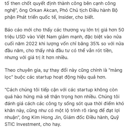
tố then chốt quyết định thành công bên cạnh công
nghệ", ông Orkan Akcan, Phó Chủ tịch Điều hành Bộ
phận Phát triển quốc tế, Insider, cho biết.
THỜI BÁO VTV
Báo cáo mới cho thấy các thương vụ lớn trị giá hơn 50
triệu USD vào Việt Nam giảm mạnh, đặc biệt vào nửa
cuối năm 2022 khi lượng vốn chỉ bằng 35% so với nửa
Theo dõi báo trên
đầu năm, cho thấy nhà đầu tư có thể vẫn rót tiền,
nhưng với giá trị ít hơn nhiều.
Cơ quan chủ quản:
Đài Truyền hình Việt Nam
Theo chuyên gia, sự thay đổi này cũng chính là "màng
Cơ quan báo chí:
Thời báo VTV
lọc" buộc các startup hoạt động hiệu quả hơn.
Giấy phép hoạt động báo in và báo điện tử số 483/GP-BTTTT
cấp ngày 29/12/2023
"Cách chúng tôi tiếp cận với các startup không còn
Tổng Biên tập:
Vũ Thanh Thủy
quá hào hứng mà sẽ thận trọng hơn nhiều. Chúng tôi
Phó Tổng Biên tập:
Nguyễn Thị Mỹ Hạnh, Phạm Quốc Thắng,
đánh giá cách các công ty sống sót qua thời điểm khó
Nguyễn Trọng Ninh
khăn này, cũng như có một lộ trình rõ ràng để đạt lợi
Tổng đài VTV:
024.38 355 931 - 024.38 355 932
nhuận", ông Kim Hong Jin, Giám đốc Điều hành, Quỹ
Ðiện thoại Thời báo VTV:
024.66 897 897
STIC Investment, cho hay.