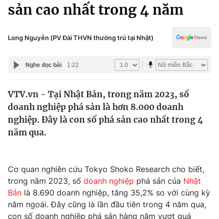
Chính trị
sản cao nhất trong 4 năm
Truyền hình
Văn hóa - Giải trí
Xã hội
Y tế
Long Nguyễn (PV Đài THVN thường trú tại Nhật)
Đời sống
Pháp luật
Công nghệ
Nghe đọc bài
1:22
Giáo dục
Y tế
VTV.vn - Tại Nhật Bản, trong năm 2023, số
doanh nghiệp phá sản là hơn 8.000 doanh
Thế giới
nghiệp. Đây là con số phá sản cao nhất trong 4
năm qua.
Tin tức
Kinh tế
Thế giới đó đây
Tài chính
Cơ quan nghiên cứu Tokyo Shoko Research cho biết,
Dữ liệu và đời sống
Câu chuyện quốc tế
trong năm 2023, số
doanh nghiệp
phá sản của
Nhật
Thị trường
Bản
là 8.690 doanh nghiệp, tăng 35,2% so với cùng kỳ
Truyền hình
Góc doanh nghiệp
năm ngoái. Đây cũng là lần đầu tiên trong 4 năm qua,
con số doanh nghiệp phá sản hàng năm vượt quá