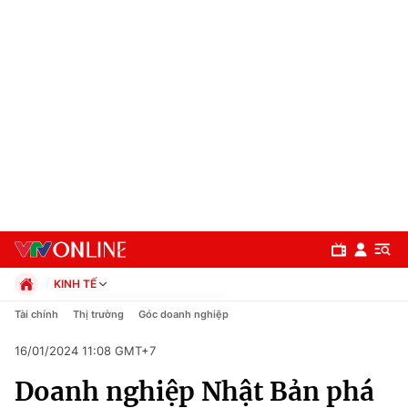
KINH TẾ
Chính trị
Tài chính
Thị trường
Góc doanh nghiệp
Xã hội
16/01/2024 11:08 GMT+7
Pháp luật
Chuyên mục
Kinh tế
Doanh nghiệp Nhật Bản phá
Thể thao