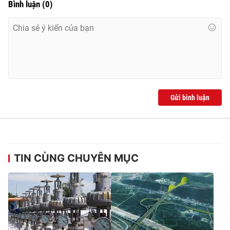
Bình luận
(
0
)
Gửi bình luận
TIN CÙNG CHUYÊN MỤC