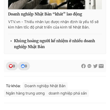
Ðiện thoại Thời báo VTV:
024.66 897 897
Email:
toasoan@vtv.vn
Doanh nghiệp Nhật Bản “khát” lao động
Liên hệ quảng cáo:
024-7300.7108
VTV.vn - Thiếu nhân lực được nhận định là yếu tố sẽ
kìm hãm tốc độ phát triển của kinh tế Nhật Bản.
Khủng hoảng người kế nhiệm ở nhiều doanh
nghiệp Nhật Bản
0
0
® Cấm sao chép dưới mọi hình thức nếu không có sự chấp
Từ khóa:
Doanh nghiệp Nhật Bản
thuận bằng văn bản. Ghi rõ nguồn VTV.vn khi phát hành lại
Ngân hàng trung ương
doanh nghiệp phá sản
thông tin từ website này.