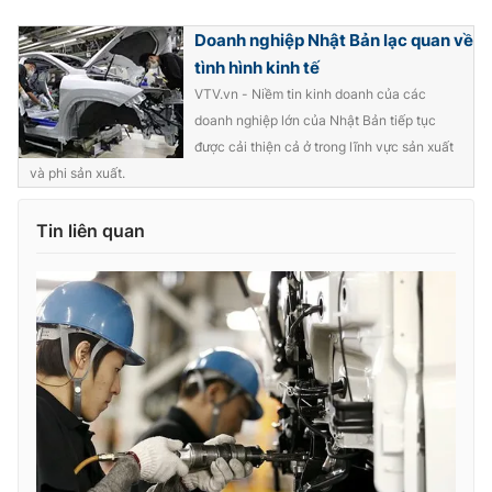
Doanh nghiệp Nhật Bản lạc quan về
tình hình kinh tế
VTV.vn - Niềm tin kinh doanh của các
THỜI BÁO VTV
doanh nghiệp lớn của Nhật Bản tiếp tục
được cải thiện cả ở trong lĩnh vực sản xuất
và phi sản xuất.
Theo dõi báo trên
Tin liên quan
Cơ quan chủ quản:
Đài Truyền hình Việt Nam
Cơ quan báo chí:
Thời báo VTV
Giấy phép hoạt động báo in và báo điện tử số 483/GP-BTTTT
cấp ngày 29/12/2023
Tổng Biên tập:
Vũ Thanh Thủy
Phó Tổng Biên tập:
Nguyễn Thị Mỹ Hạnh, Phạm Quốc Thắng,
Nguyễn Trọng Ninh
Tổng đài VTV:
024.38 355 931 - 024.38 355 932