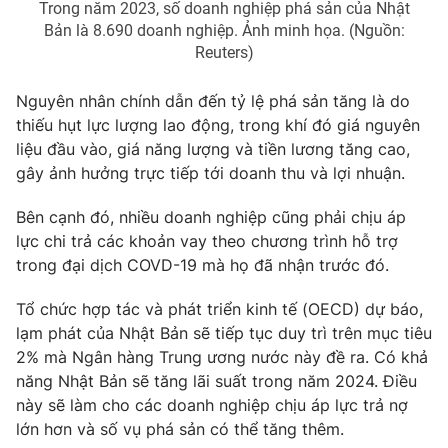
Trong năm 2023, số doanh nghiệp phá sản của Nhật
Bản là 8.690 doanh nghiệp. Ảnh minh họa. (Nguồn:
Photo
Infographic
Reuters)
Video
Shorts video
Nguyên nhân chính dẫn đến tỷ lệ phá sản tăng là do
thiếu hụt lực lượng lao động, trong khí đó giá nguyên
VTV Money
VTV Thể thao
liệu đầu vào, giá năng lượng và tiền lương tăng cao,
gây ảnh hưởng trực tiếp tới doanh thu và lợi nhuận.
VTV Sức khoẻ
Bất động sản
Bên cạnh đó, nhiều doanh nghiệp cũng phải chịu áp
lực chi trả các khoản vay theo chương trình hỗ trợ
Thị trường 24h
Tấm lòng Việt
trong đại dịch COVD-19 mà họ đã nhận trước đó.
Tổ chức hợp tác và phát triển kinh tế (OECD) dự báo,
VTV4
Vươn mình bằng AI
lạm phát của Nhật Bản sẽ tiếp tục duy trì trên mục tiêu
2% mà Ngân hàng Trung ương nước này đề ra. Có khả
VTV9
VTV8
năng Nhật Bản sẽ tăng lãi suất trong năm 2024. Điều
này sẽ làm cho các doanh nghiệp chịu áp lực trả nợ
lớn hơn và số vụ phá sản có thể tăng thêm.
Liên hệ tòa soạn
English