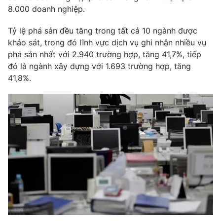
Phim VTV
8.000 doanh nghiệp.
Giải trí
Hậu trường
Tỷ lệ phá sản đều tăng trong tất cả 10 ngành được
Điện ảnh
Đời sống
Nhân vật
khảo sát, trong đó lĩnh vực dịch vụ ghi nhận nhiều vụ
Âm nhạc
phá sản nhất với 2.940 trường hợp, tăng 41,7%, tiếp
Du lịch
Khán giả
đó là ngành xây dựng với 1.693 trường hợp, tăng
Giáo dục
Sao
41,8%.
Làm đẹp
Giải sao mai
Tuyển sinh
Công nghệ
Chất lượng cuộc sống
Học trực tuyến
Hitech Công nghệ tương lai
Giao lưu trực tuyến
Sản phẩm
Lịch phát sóng
Thị trường
Tư vấn
Chuyên mục khác
Emagazine
Podcast