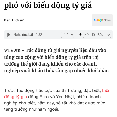
Chính trị
phó với biến động tỷ giá
Truyền hình
Văn hóa - Giải trí
Xã hội
Y tế
Ban Thời sự
Đời sống
Pháp luật
Công nghệ
Nghe đọc bài
1:32
Giáo dục
Y tế
VTV.vn - Tác động từ giá nguyên liệu đầu vào
tăng cao cộng với biến động tỷ giá trên thị
Thế giới
trường thế giới đang khiến cho các doanh
nghiệp xuất khẩu thủy sản gặp nhiều khó khăn.
Tin tức
Kinh tế
Thế giới đó đây
Tài chính
Trước tác động tiêu cực của thị trường, đặc biệt,
biến
Dữ liệu và đời sống
Câu chuyện quốc tế
động tỷ giá
đồng Euro và Yen Nhật, nhiều doanh
Thị trường
nghiệp cho biết, năm nay, sẽ rất khó đạt được mức
Truyền hình
Góc doanh nghiệp
tăng trưởng như năm ngoái.