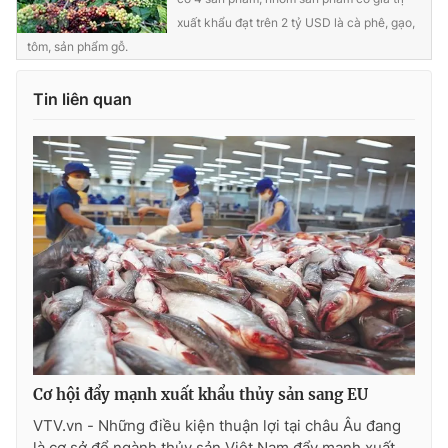
xuất khẩu đạt trên 2 tỷ USD là cà phê, gạo,
tôm, sản phẩm gỗ.
THỜI BÁO VTV
Tin liên quan
Theo dõi báo trên
Cơ quan chủ quản:
Đài Truyền hình Việt Nam
Cơ quan báo chí:
Thời báo VTV
Giấy phép hoạt động báo in và báo điện tử số 483/GP-BTTTT
cấp ngày 29/12/2023
Tổng Biên tập:
Vũ Thanh Thủy
Phó Tổng Biên tập:
Nguyễn Thị Mỹ Hạnh, Phạm Quốc Thắng,
Cơ hội đẩy mạnh xuất khẩu thủy sản sang EU
Nguyễn Trọng Ninh
VTV.vn - Những điều kiện thuận lợi tại châu Âu đang
Tổng đài VTV:
024.38 355 931 - 024.38 355 932
là cơ sở để ngành thủy sản Việt Nam đẩy mạnh xuất