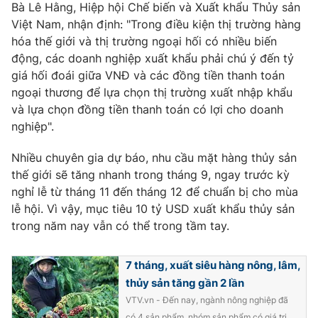
Bà Lê Hằng, Hiệp hội Chế biến và Xuất khẩu Thủy sản
Photo
Infographic
Việt Nam, nhận định: "Trong điều kiện thị trường hàng
hóa thế giới và thị trường ngoại hối có nhiều biến
động, các doanh nghiệp xuất khẩu phải chú ý đến tỷ
Video
Shorts video
giá hối đoái giữa VNĐ và các đồng tiền thanh toán
ngoại thương để lựa chọn thị trường xuất nhập khẩu
VTV Money
VTV Thể thao
và lựa chọn đồng tiền thanh toán có lợi cho doanh
nghiệp".
VTV Sức khoẻ
Bất động sản
Nhiều chuyên gia dự báo, nhu cầu mặt hàng thủy sản
thế giới sẽ tăng nhanh trong tháng 9, ngay trước kỳ
Thị trường 24h
Tấm lòng Việt
nghỉ lễ từ tháng 11 đến tháng 12 để chuẩn bị cho mùa
lễ hội. Vì vậy, mục tiêu 10 tỷ USD xuất khẩu thủy sản
trong năm nay vẫn có thể trong tầm tay.
VTV4
Vươn mình bằng AI
7 tháng, xuất siêu hàng nông, lâm,
VTV9
VTV8
thủy sản tăng gần 2 lần
VTV.vn - Đến nay, ngành nông nghiệp đã
Liên hệ tòa soạn
English
có 4 sản phẩm, nhóm sản phẩm có giá trị