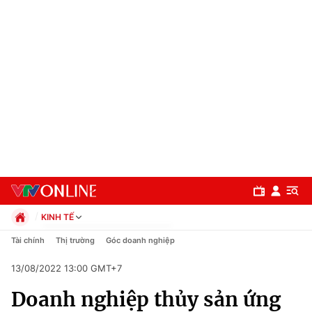
KINH TẾ
Chính trị
Tài chính
Thị trường
Góc doanh nghiệp
Xã hội
13/08/2022 13:00 GMT+7
Pháp luật
Chuyên mục
Kinh tế
Doanh nghiệp thủy sản ứng
Thể thao