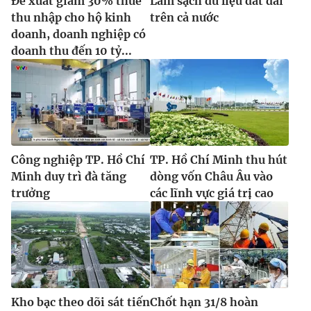
Đề xuất giảm 30% thuế
Làm sạch dữ liệu đất đai
thu nhập cho hộ kinh
trên cả nước
doanh, doanh nghiệp có
doanh thu đến 10 tỷ...
Công nghiệp TP. Hồ Chí
TP. Hồ Chí Minh thu hút
Minh duy trì đà tăng
dòng vốn Châu Âu vào
trưởng
các lĩnh vực giá trị cao
Kho bạc theo dõi sát tiến
Chốt hạn 31/8 hoàn