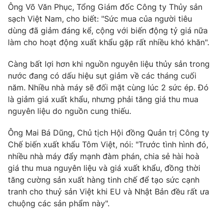
Phim VTV
Ông Võ Văn Phục, Tổng Giám đốc Công ty Thủy sản
Giải trí
sạch Việt Nam, cho biết: "Sức mua của người tiêu
Hậu trường
dùng đã giảm đáng kể, cộng với biến động tỷ giá nữa
Điện ảnh
Đời sống
Nhân vật
làm cho hoạt động xuất khẩu gặp rất nhiều khó khăn".
Âm nhạc
Du lịch
Khán giả
Càng bất lợi hơn khi nguồn nguyên liệu thủy sản trong
Giáo dục
Sao
nước đang có dấu hiệu sụt giảm về các tháng cuối
Làm đẹp
Giải sao mai
năm. Nhiều nhà máy sẽ đối mặt cùng lúc 2 sức ép. Đó
Tuyển sinh
Công nghệ
Chất lượng cuộc sống
là giảm giá xuất khẩu, nhưng phải tăng giá thu mua
Học trực tuyến
nguyên liệu do nguồn cung thiếu.
Hitech Công nghệ tương lai
Giao lưu trực tuyến
Ông Mai Bá Dũng, Chủ tịch Hội đồng Quản trị Công ty
Sản phẩm
Chế biến xuất khẩu Tôm Việt, nói: "Trước tình hình đó,
Lịch phát sóng
Thị trường
nhiều nhà máy đẩy mạnh đàm phán, chia sẻ hài hoà
giá thu mua nguyên liệu và giá xuất khẩu, đồng thời
Tư vấn
tăng cường sản xuất hàng tinh chế để tạo sức cạnh
Chuyên mục khác
tranh cho thuỷ sản Việt khi EU và Nhật Bản đều rất ưa
chuộng các sản phẩm này".
Emagazine
Podcast