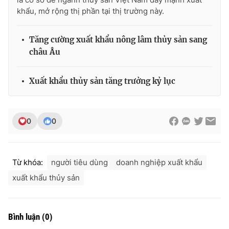
Ðiện thoại Thời báo VTV:
024.66 897 897
khẩu, mở rộng thị phần tại thị trường này.
Email:
toasoan@vtv.vn
Liên hệ quảng cáo:
024-7300.7108
Tăng cường xuất khẩu nông lâm thủy sản sang
châu Âu
Xuất khẩu thủy sản tăng trưởng kỷ lục
0
0
Từ khóa:
người tiêu dùng
doanh nghiệp xuất khẩu
xuất khẩu thủy sản
® Cấm sao chép dưới mọi hình thức nếu không có sự chấp
thuận bằng văn bản. Ghi rõ nguồn VTV.vn khi phát hành lại
thông tin từ website này.
Bình luận
(
0
)