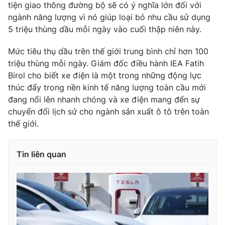
tiện giao thông đường bộ sẽ có ý nghĩa lớn đối với
Photo
Infographic
ngành năng lượng vì nó giúp loại bỏ nhu cầu sử dụng
5 triệu thùng dầu mỗi ngày vào cuối thập niên này.
Video
Shorts video
Mức tiêu thụ dầu trên thế giới trung bình chỉ hơn 100
triệu thùng mỗi ngày. Giám đốc điều hành IEA Fatih
VTV Money
VTV Thể thao
Birol cho biết xe điện là một trong những động lực
thúc đẩy trong nền kinh tế năng lượng toàn cầu mới
đang nổi lên nhanh chóng và xe điện mang đến sự
VTV Sức khoẻ
Bất động sản
chuyển đổi lịch sử cho ngành sản xuất ô tô trên toàn
thế giới.
Thị trường 24h
Tấm lòng Việt
Tin liên quan
VTV4
Vươn mình bằng AI
VTV9
VTV8
Liên hệ tòa soạn
English