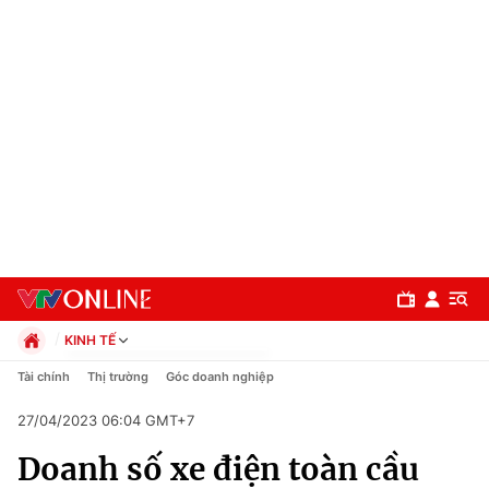
KINH TẾ
Chính trị
Tài chính
Thị trường
Góc doanh nghiệp
Xã hội
27/04/2023 06:04 GMT+7
Pháp luật
Chuyên mục
Kinh tế
Doanh số xe điện toàn cầu
Thể thao