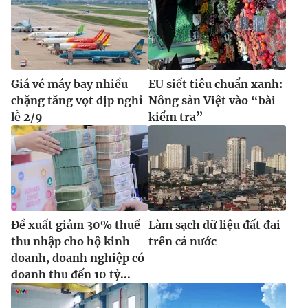
Giá vé máy bay nhiều
EU siết tiêu chuẩn xanh:
chặng tăng vọt dịp nghỉ
Nông sản Việt vào “bài
lễ 2/9
kiểm tra”
Đề xuất giảm 30% thuế
Làm sạch dữ liệu đất đai
thu nhập cho hộ kinh
trên cả nước
doanh, doanh nghiệp có
doanh thu đến 10 tỷ...