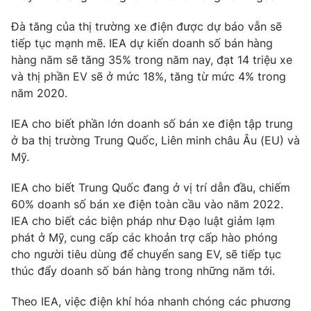
Phim VTV
Giải trí
Đà tăng của thị trường xe điện được dự báo vẫn sẽ
Hậu trường
tiếp tục mạnh mẽ. IEA dự kiến doanh số bán hàng
Điện ảnh
Đời sống
Nhân vật
hàng năm sẽ tăng 35% trong năm nay, đạt 14 triệu xe
Âm nhạc
và thị phần EV sẽ ở mức 18%, tăng từ mức 4% trong
Du lịch
Khán giả
năm 2020.
Giáo dục
Sao
Làm đẹp
Giải sao mai
IEA cho biết phần lớn doanh số bán xe điện tập trung
Tuyển sinh
Công nghệ
Chất lượng cuộc sống
ở ba thị trường Trung Quốc, Liên minh châu Âu (EU) và
Học trực tuyến
Mỹ.
Hitech Công nghệ tương lai
Giao lưu trực tuyến
IEA cho biết Trung Quốc đang ở vị trí dẫn đầu, chiếm
Sản phẩm
60% doanh số bán xe điện toàn cầu vào năm 2022.
Lịch phát sóng
Thị trường
IEA cho biết các biện pháp như Đạo luật giảm lạm
phát ở Mỹ, cung cấp các khoản trợ cấp hào phóng
Tư vấn
cho người tiêu dùng để chuyển sang EV, sẽ tiếp tục
Chuyên mục khác
thúc đẩy doanh số bán hàng trong những năm tới.
Emagazine
Podcast
Theo IEA, việc điện khí hóa nhanh chóng các phương