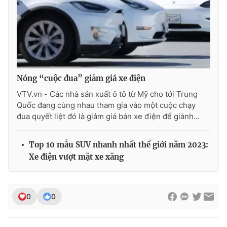
THỜI BÁO VTV
Nóng “cuộc đua” giảm giá xe điện
VTV.vn - Các nhà sản xuất ô tô từ Mỹ cho tới Trung
Theo dõi báo trên
Quốc đang cùng nhau tham gia vào một cuộc chạy
đua quyết liệt đó là giảm giá bán xe điện để giành...
Cơ quan chủ quản:
Đài Truyền hình Việt Nam
Cơ quan báo chí:
Thời báo VTV
Top 10 mẫu SUV nhanh nhất thế giới năm 2023:
Giấy phép hoạt động báo in và báo điện tử số 483/GP-BTTTT
Xe điện vượt mặt xe xăng
cấp ngày 29/12/2023
Tổng Biên tập:
Vũ Thanh Thủy
Phó Tổng Biên tập:
Nguyễn Thị Mỹ Hạnh, Phạm Quốc Thắng,
0
0
Nguyễn Trọng Ninh
Tổng đài VTV:
024.38 355 931 - 024.38 355 932