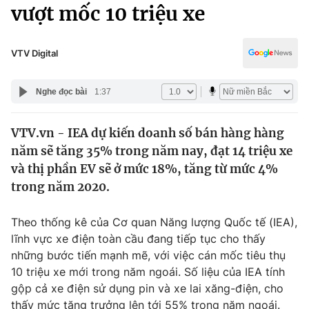
Chính trị
vượt mốc 10 triệu xe
Truyền hình
Văn hóa - Giải trí
Xã hội
Y tế
VTV Digital
Đời sống
Pháp luật
Công nghệ
Nghe đọc bài
1:37
Giáo dục
Y tế
VTV.vn - IEA dự kiến doanh số bán hàng hàng
năm sẽ tăng 35% trong năm nay, đạt 14 triệu xe
Thế giới
và thị phần EV sẽ ở mức 18%, tăng từ mức 4%
trong năm 2020.
Tin tức
Kinh tế
Thế giới đó đây
Theo thống kê của Cơ quan Năng lượng Quốc tế (IEA),
Tài chính
lĩnh vực xe điện toàn cầu đang tiếp tục cho thấy
Dữ liệu và đời sống
Câu chuyện quốc tế
những bước tiến mạnh mẽ, với việc cán mốc tiêu thụ
Thị trường
10 triệu xe mới trong năm ngoái. Số liệu của IEA tính
Truyền hình
Góc doanh nghiệp
gộp cả xe điện sử dụng pin và xe lai xăng-điện, cho
thấy mức tăng trưởng lên tới 55% trong năm ngoái.