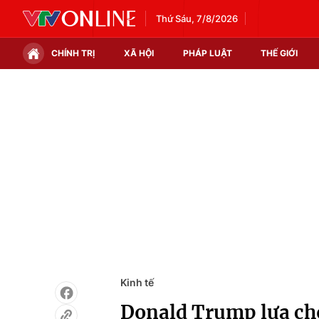
Thứ Sáu, 7/8/2026
CHÍNH TRỊ
XÃ HỘI
PHÁP LUẬT
THẾ GIỚI
Chính trị
Xã hội
Thế giới
Kinh tế
Tin tức
Tài chính
Thế giới đó đây
Thị trường
Câu chuyện quốc tế
Góc doanh nghiệp
Dữ liệu và đời sống
Kinh tế
Donald Trump lựa chọ