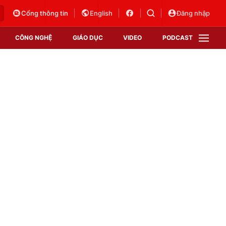
Cổng thông tin
English
Đăng nhập
CÔNG NGHỆ
GIÁO DỤC
VIDEO
PODCAST
VTV Money
VTV Thể thao
VTV Sức khoẻ
Bất động sản
Thị trường 24h
Tấm lòng Việt
Vươn mình bằng AI
VTV4
VTV8
VTV9
Lịch phát sóng
Giao lưu trực tuyến
Sự kiện