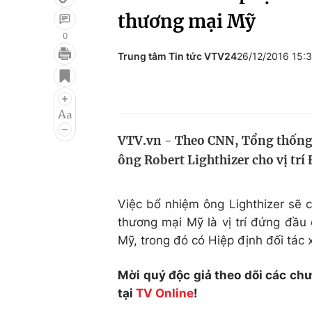
thương mại Mỹ
0
Trung tâm Tin tức VTV24
26/12/2016 15:
Giải trí
Đời sống
Điện ảnh
Du lịch
Âm nhạc
Làm đẹp
VTV.vn - Theo CNN, Tổng thống
Sao
Chất lượng cuộc sốn
ông Robert Lighthizer cho vị trí
Việc bổ nhiệm ông Lighthizer sẽ 
thương mại Mỹ là vị trí đứng đầ
Mỹ, trong đó có Hiệp định đối tác
Mời quý độc giả theo dõi các ch
tại
TV Online
!