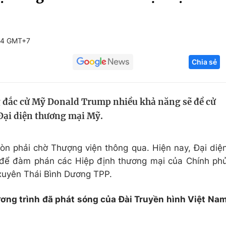
Góc ảnh
34 GMT+7
Giáo dục
Công nghệ
Chia sẻ
Tuyển sinh
Hitech Công ng
Học trực tuyến
Sản phẩm
 đắc cử Mỹ Donald Trump nhiều khả năng sẽ đề cử
g
Thị trường
 Đại diện thương mại Mỹ.
Tư vấn
còn phải chờ Thượng viện thông qua. Hiện nay, Đại diệ
u để đàm phán các Hiệp định thương mại của Chính ph
 xuyên Thái Bình Dương TPP.
ương trình đã phát sóng của Đài Truyền hình Việt Na