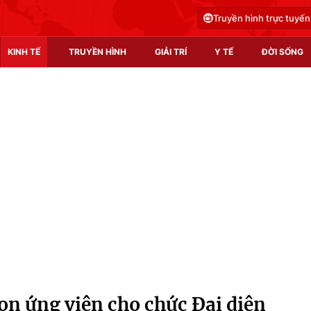
Truyền hình trực tuyến
KINH TẾ
TRUYỀN HÌNH
GIẢI TRÍ
Y TẾ
ĐỜI SỐNG
Pháp luật
Y tế
Truyền hình
Multimedia
Phim VTV
Video
Hậu trường
Shorts video
Nhân vật
Podcast
Khán giả
EMagazine
Giải sao mai
Photo
n ứng viên cho chức Đại diện
Infographic