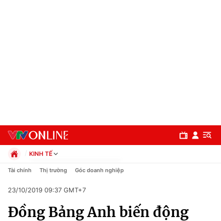
KINH TẾ
Chính trị
Tài chính
Thị trường
Góc doanh nghiệp
Xã hội
23/10/2019 09:37 GMT+7
Pháp luật
Chuyên mục
Kinh tế
Đồng Bảng Anh biến động
Thể thao