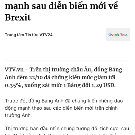
Chính trị
mạnh sau diễn biến mới về
Truyền hình
Brexit
Văn hóa - Giải trí
Xã hội
Y tế
Đời sống
Trung tâm Tin tức VTV24
Pháp luật
Công nghệ
Giáo dục
Y tế
VTV.vn - Trên thị trường châu Âu, đồng Bảng
Thế giới
Anh đêm 22/10 đã chứng kiến mức giảm tới
Tin tức
0,35%, xuống sát mức 1 Bảng đổi 1,29 USD.
Kinh tế
Thế giới đó đây
Trước đó, đồng Bảng Anh đã chứng kiến những dao
Tài chính
Dữ liệu và đời sống
động mạnh theo sau các diễn biến mới trên chính
Câu chuyện quốc tế
Thị trường
trường Anh.
Truyền hình
Góc doanh nghiệp
Thị trường ban đầu nhìn chung tương đối tích cực, sau