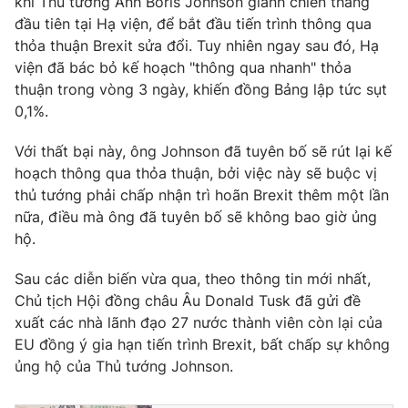
khi Thủ tướng Anh Boris Johnson giành chiến thắng
Phim VTV
Giải trí
đầu tiên tại Hạ viện, để bắt đầu tiến trình thông qua
Hậu trường
thỏa thuận Brexit sửa đổi. Tuy nhiên ngay sau đó, Hạ
Điện ảnh
viện đã bác bỏ kế hoạch "thông qua nhanh" thỏa
Đời sống
Nhân vật
thuận trong vòng 3 ngày, khiến đồng Bảng lập tức sụt
Âm nhạc
Du lịch
0,1%.
Khán giả
Giáo dục
Sao
Làm đẹp
Giải sao mai
Với thất bại này, ông Johnson đã tuyên bố sẽ rút lại kế
Tuyển sinh
hoạch thông qua thỏa thuận, bởi việc này sẽ buộc vị
Công nghệ
Chất lượng cuộc sống
thủ tướng phải chấp nhận trì hoãn Brexit thêm một lần
Học trực tuyến
Hitech Công nghệ tương lai
nữa, điều mà ông đã tuyên bố sẽ không bao giờ ủng
Giao lưu trực tuyến
hộ.
Sản phẩm
Sau các diễn biến vừa qua, theo thông tin mới nhất,
Lịch phát sóng
Thị trường
Chủ tịch Hội đồng châu Âu Donald Tusk đã gửi đề
xuất các nhà lãnh đạo 27 nước thành viên còn lại của
Tư vấn
EU đồng ý gia hạn tiến trình Brexit, bất chấp sự không
Chuyên mục khác
ủng hộ của Thủ tướng Johnson.
Emagazine
Podcast