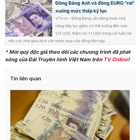
Đồng Bảng Anh và đồng EURO "rơi"
Photo
Infographic
xuống mức thấp kỷ lục
VTV.vn - Đồng Bảng vẫn đứng trước khả
năng tiếp tục giảm, có thể xuống đến mức
Video
Shorts video
1,15 USD, thậm chí 1,1 USD trong vài tuần tới
nếu các nhà giao dịch vẫn tránh mua vào đồng tiền này.
VTV Money
VTV Thể thao
* Mời quý độc giả theo dõi các chương trình đã phát
sóng của Đài Truyền hình Việt Nam trên
TV Online
!
VTV Sức khoẻ
Bất động sản
Tin liên quan
Thị trường 24h
Tấm lòng Việt
VTV4
Vươn mình bằng AI
VTV9
VTV8
Liên hệ tòa soạn
English