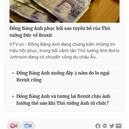
THỜI BÁO VTV
Đồng Bảng Anh phục hồi sau tuyên bố của Thủ
tướng Đức về Brexit
VTV.vn - Đồng Bảng Anh đang chứng kiến những tín
hiệu hồi phục, trong bối cảnh tân Thủ tướng Anh Boris
Theo dõi báo trên
Johnson đang có chuyến công du châu Âu.
Cơ quan chủ quản:
Đài Truyền hình Việt Nam
Đồng Bảng Anh xuống đáy 2 năm do lo ngại
Brexit cứng
Cơ quan báo chí:
Thời báo VTV
Giấy phép hoạt động báo in và báo điện tử số 483/GP-BTTTT
cấp ngày 29/12/2023
Đồng Bảng Anh và tương lai Brexit chịu ảnh
Tổng Biên tập:
Vũ Thanh Thủy
hưởng thế nào khi Thủ tướng Anh từ chức?
Phó Tổng Biên tập:
Nguyễn Thị Mỹ Hạnh, Phạm Quốc Thắng,
Nguyễn Trọng Ninh
Tổng đài VTV:
024.38 355 931 - 024.38 355 932
0
0