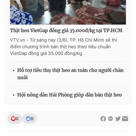
THỜI BÁO VTV
Thịt heo VietGap đồng giá 35.000đ/kg tại TP.HCM
VTV.vn - Từ sáng nay (3/6), TP. Hồ Chí Minh sẽ thí
điểm chương trình bán thịt heo theo tiêu chuẩn
VietGap đồng giá 35.000 đồng/kg.
Theo dõi báo trên
Hỗ trợ tiêu thụ thịt heo an toàn cho người chăn
Cơ quan chủ quản:
Đài Truyền hình Việt Nam
nuôi
Cơ quan báo chí:
Thời báo VTV
Giấy phép hoạt động báo in và báo điện tử số 483/GP-BTTTT
Hội nông dân Hải Phòng giúp dân bán thịt heo
cấp ngày 29/12/2023
Tổng Biên tập:
Vũ Thanh Thủy
Phó Tổng Biên tập:
Nguyễn Thị Mỹ Hạnh, Phạm Quốc Thắng,
0
0
Nguyễn Trọng Ninh
Tổng đài VTV:
024.38 355 931 - 024.38 355 932