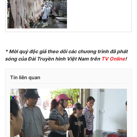
Photo
Infographic
Video
Shorts video
VTV Money
VTV Thể thao
* Mời quý độc giả theo dõi các chương trình đã phát
sóng của Đài Truyền hình Việt Nam trên
TV Online
!
VTV Sức khoẻ
Bất động sản
Tin liên quan
Thị trường 24h
Tấm lòng Việt
VTV4
Vươn mình bằng AI
VTV9
VTV8
Liên hệ tòa soạn
English