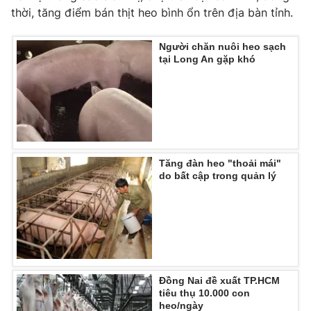
Phim VTV
thời, tăng điểm bán thịt heo bình ổn trên địa bàn tỉnh.
Giải trí
Hậu trường
Điện ảnh
Người chăn nuôi heo sạch
Đời sống
Nhân vật
tại Long An gặp khó
Âm nhạc
Du lịch
Khán giả
Giáo dục
Sao
Làm đẹp
Giải sao mai
Tuyển sinh
Công nghệ
Chất lượng cuộc sống
Học trực tuyến
Hitech Công nghệ tương lai
Tăng đàn heo "thoải mái"
Giao lưu trực tuyến
do bất cập trong quản lý
Sản phẩm
Lịch phát sóng
Thị trường
Tư vấn
Chuyên mục khác
Đồng Nai đề xuất TP.HCM
Emagazine
Podcast
tiêu thụ 10.000 con
heo/ngày