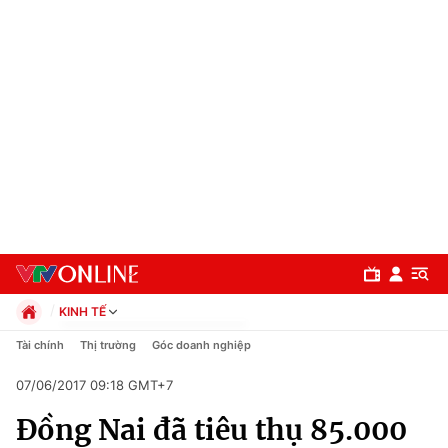
KINH TẾ
Chính trị
Tài chính
Thị trường
Góc doanh nghiệp
Xã hội
07/06/2017 09:18 GMT+7
Pháp luật
Chuyên mục
Kinh tế
Đồng Nai đã tiêu thụ 85.000
Thể thao