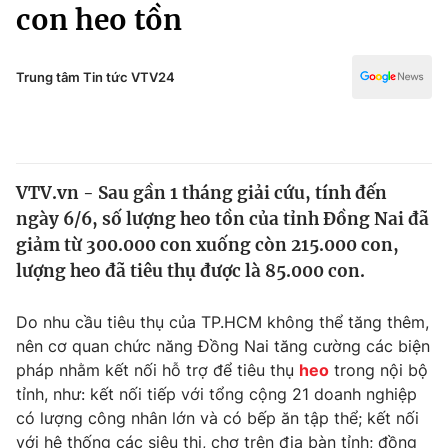
Chính trị
con heo tồn
Truyền hình
Văn hóa - Giải trí
Xã hội
Y tế
Trung tâm Tin tức VTV24
Đời sống
Pháp luật
Công nghệ
Giáo dục
Y tế
VTV.vn - Sau gần 1 tháng giải cứu, tính đến
ngày 6/6, số lượng heo tồn của tỉnh Đồng Nai đã
Thế giới
giảm từ 300.000 con xuống còn 215.000 con,
lượng heo đã tiêu thụ được là 85.000 con.
Tin tức
Kinh tế
Thế giới đó đây
Do nhu cầu tiêu thụ của TP.HCM không thể tăng thêm,
Tài chính
nên cơ quan chức năng Đồng Nai tăng cường các biện
Dữ liệu và đời sống
Câu chuyện quốc tế
pháp nhằm kết nối hỗ trợ để tiêu thụ
heo
trong nội bộ
Thị trường
tỉnh, như: kết nối tiếp với tổng cộng 21 doanh nghiệp
Truyền hình
Góc doanh nghiệp
có lượng công nhân lớn và có bếp ăn tập thể; kết nối
với hệ thống các siêu thị, chợ trên địa bàn tỉnh; đồng