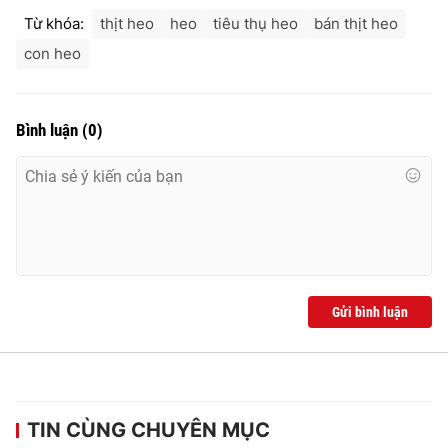
Ðiện thoại Thời báo VTV:
024.66 897 897
Từ khóa:
thịt heo
heo
tiêu thụ heo
bán thịt heo
Email:
toasoan@vtv.vn
con heo
Liên hệ quảng cáo:
024-7300.7108
Bình luận
(
0
)
Gửi bình luận
® Cấm sao chép dưới mọi hình thức nếu không có sự chấp
thuận bằng văn bản. Ghi rõ nguồn VTV.vn khi phát hành lại
thông tin từ website này.
TIN CÙNG CHUYÊN MỤC