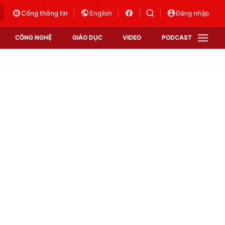
Cổng thông tin
English
Đăng nhập
CÔNG NGHỆ
GIÁO DỤC
VIDEO
PODCAST
VTV Money
VTV Thể thao
VTV Sức khoẻ
Bất động sản
Thị trường 24h
Tấm lòng Việt
Vươn mình bằng AI
VTV4
VTV8
VTV9
Lịch phát sóng
Giao lưu trực tuyến
Sự kiện