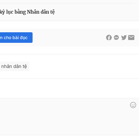
kỷ lục bằng Nhân dân tệ
im cho bài đọc
 nhân dân tệ