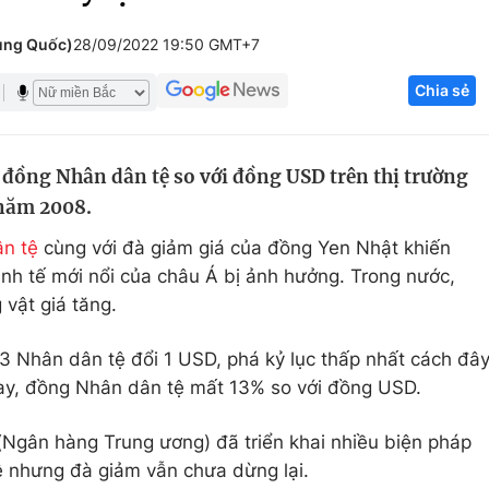
Góc ảnh
rung Quốc)
28/09/2022 19:50 GMT+7
Chia sẻ
Giáo dục
Công nghệ
Tuyển sinh
Hitech Công ng
 đồng Nhân dân tệ so với đồng USD trên thị trường
Học trực tuyến
Sản phẩm
 năm 2008.
g
Thị trường
n tệ
cùng với đà giảm giá của đồng Yen Nhật khiến
Tư vấn
inh tế mới nổi của châu Á bị ảnh hưởng. Trong nước,
 vật giá tăng.
23 Nhân dân tệ đổi 1 USD, phá kỷ lục thấp nhất cách đâ
nay, đồng Nhân dân tệ mất 13% so với đồng USD.
Ngân hàng Trung ương) đã triển khai nhiều biện pháp
 nhưng đà giảm vẫn chưa dừng lại.