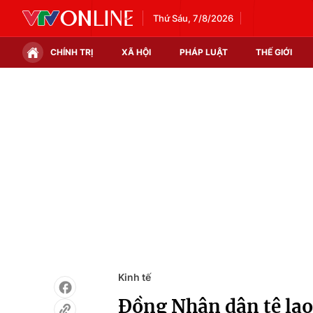
Thứ Sáu, 7/8/2026
CHÍNH TRỊ
XÃ HỘI
PHÁP LUẬT
THẾ GIỚI
Chính trị
Xã hội
Thế giới
Kinh tế
Tin tức
Tài chính
Thế giới đó đây
Thị trường
Câu chuyện quốc tế
Góc doanh nghiệp
Dữ liệu và đời sống
Kinh tế
Đồng Nhân dân tệ lao