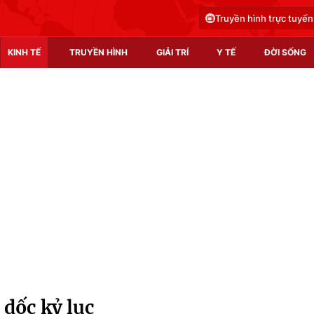
Truyền hình trực tuyến
KINH TẾ
TRUYỀN HÌNH
GIẢI TRÍ
Y TẾ
ĐỜI SỐNG
Pháp luật
Y tế
Truyền hình
Multimedia
Phim VTV
Video
Hậu trường
Shorts video
Nhân vật
Podcast
Khán giả
EMagazine
Giải sao mai
Photo
 dốc kỷ lục
Infographic