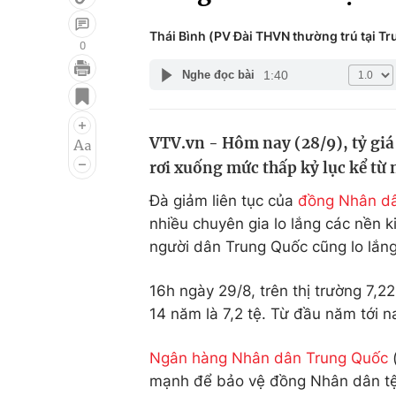
Thái Bình (PV Đài THVN thường trú tại T
0
1:40
Nghe đọc bài
Giải trí
Đời sống
Điện ảnh
Du lịch
VTV.vn - Hôm nay (28/9), tỷ giá
Âm nhạc
Làm đẹp
rơi xuống mức thấp kỷ lục kể từ
Sao
Chất lượng cuộc sốn
Đà giảm liên tục của
đồng Nhân dâ
nhiều chuyên gia lo lắng các nền k
người dân Trung Quốc cũng lo lắng
16h ngày 29/8, trên thị trường 7,2
14 năm là 7,2 tệ. Từ đầu năm tới 
Ngân hàng Nhân dân Trung Quốc
(
mạnh để bảo vệ đồng Nhân dân tệ