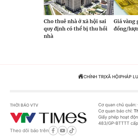
Cho thuê nhà ở xã hội sai
Giá vàng
quy định có thể bị thu hồi
đồng/lượ
nhà
CHÍNH TRỊ
XÃ HỘI
PHÁP L
Cơ quan chủ quản:
THỜI BÁO VTV
Cơ quan báo chí:
T
Giấy phép hoạt độn
483/GP-BTTTT cấp
Theo dõi báo trên