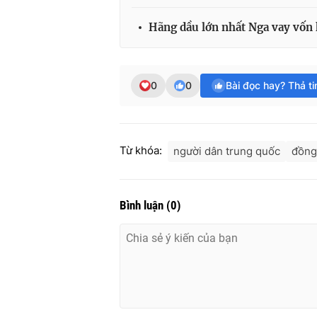
Hãng dầu lớn nhất Nga vay vốn 
0
0
Bài đọc hay? Thả t
Từ khóa:
người dân trung quốc
đồng
Bình luận
(
0
)