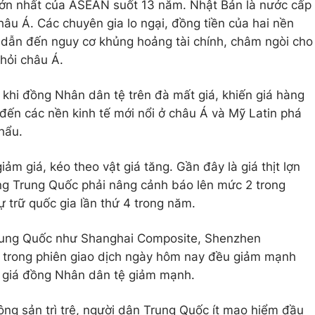
 lớn nhất của ASEAN suốt 13 năm. Nhật Bản là nước cấp
âu Á. Các chuyên gia lo ngại, đồng tiền của hai nền
ễ dẫn đến nguy cơ khủng hoảng tài chính, châm ngòi cho
hỏi châu Á.
 khi đồng Nhân dân tệ trên đà mất giá, khiến giá hàng
ến các nền kinh tế mới nổi ở châu Á và Mỹ Latin phá
hẩu.
ảm giá, kéo theo vật giá tăng. Gần đây là giá thịt lợn
g Trung Quốc phải nâng cảnh báo lên mức 2 trong
 trữ quốc gia lần thứ 4 trong năm.
Trung Quốc như Shanghai Composite, Shenzhen
rong phiên giao dịch ngày hôm nay đều giảm mạnh
à giá đồng Nhân dân tệ giảm mạnh.
động sản trì trệ, người dân Trung Quốc ít mạo hiểm đầu