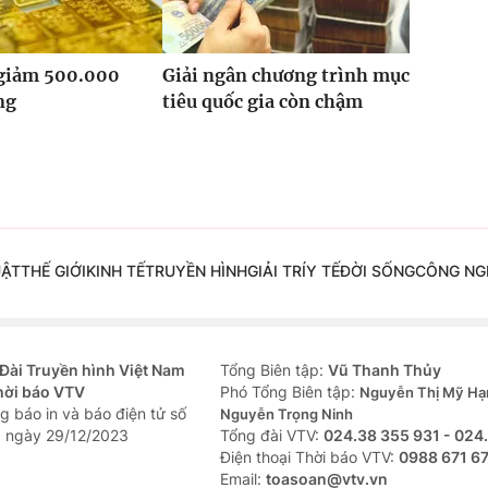
 giảm 500.000
Giải ngân chương trình mục
ng
tiêu quốc gia còn chậm
UẬT
THẾ GIỚI
KINH TẾ
TRUYỀN HÌNH
GIẢI TRÍ
Y TẾ
ĐỜI SỐNG
CÔNG NG
Đài Truyền hình Việt Nam
Tổng Biên tập:
Vũ Thanh Thủy
hời báo VTV
Phó Tổng Biên tập:
Nguyễn Thị Mỹ Hạ
g báo in và báo điện tử số
Nguyễn Trọng Ninh
 ngày 29/12/2023
Tổng đài VTV:
024.38 355 931 - 024
Ðiện thoại Thời báo VTV:
0988 671 6
Email:
toasoan@vtv.vn