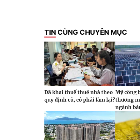
TIN CÙNG CHUYÊN MỤC
Đã khai thuế thuê nhà theo
Mỹ công 
quy định cũ, có phải làm lại?
thương m
ngành bán