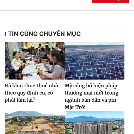
Ðiện thoại Thời báo VTV:
024.66 897 897
Email:
toasoan@vtv.vn
Liên hệ quảng cáo:
024-7300.7108
TIN CÙNG CHUYÊN MỤC
Đã khai thuế thuê nhà
Mỹ công bố biện pháp
theo quy định cũ, có
thương mại mới trong
phải làm lại?
ngành bán dẫn và pin
® Cấm sao chép dưới mọi hình thức nếu không có sự chấp
Mặt Trời
thuận bằng văn bản. Ghi rõ nguồn VTV.vn khi phát hành lại
thông tin từ website này.