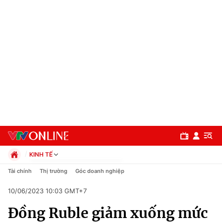
KINH TẾ
Chính trị
Tài chính
Thị trường
Góc doanh nghiệp
Xã hội
10/06/2023 10:03 GMT+7
Pháp luật
Chuyên mục
Kinh tế
Đồng Ruble giảm xuống mức
Thể thao