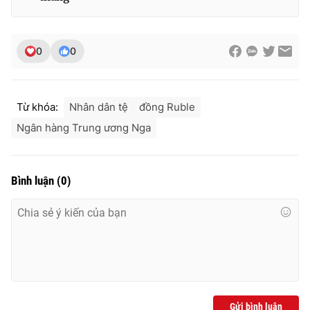
0
0
THỜI BÁO VTV
Từ khóa:
Nhân dân tệ
đồng Ruble
Ngân hàng Trung ương Nga
Theo dõi báo trên
Cơ quan chủ quản:
Đài Truyền hình Việt Nam
Bình luận
(
0
)
Cơ quan báo chí:
Thời báo VTV
Giấy phép hoạt động báo in và báo điện tử số 483/GP-BTTTT
cấp ngày 29/12/2023
Tổng Biên tập:
Vũ Thanh Thủy
Phó Tổng Biên tập:
Nguyễn Thị Mỹ Hạnh, Phạm Quốc Thắng,
Nguyễn Trọng Ninh
Tổng đài VTV:
024.38 355 931 - 024.38 355 932
Gửi bình luận