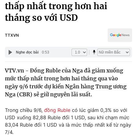
Chính trị
thấp nhất trong hơn hai
Truyền hình
tháng so với USD
Văn hóa - Giải trí
Xã hội
Y tế
Đời sống
TTXVN
Pháp luật
Công nghệ
Giáo dục
Nghe đọc bài
0:53
Y tế
VTV.vn - Đồng Ruble của Nga đã giảm xuống
Thế giới
mức thấp nhất trong hơn hai tháng qua vào
Tin tức
ngày 9/6 trước dự kiến Ngân hàng Trung ương
Kinh tế
Nga (CBR) sẽ giữ nguyên lãi suất.
Thế giới đó đây
Tài chính
Dữ liệu và đời sống
Câu chuyện quốc tế
Trong chiều 9/6,
đồng Ruble
có lúc giảm 0,3% so với
Thị trường
USD xuống 82,88 Ruble đổi 1 USD, sau khi chạm mức
83,04 Ruble đổi 1 USD và là mức thấp nhất kể từ ngày
Truyền hình
Góc doanh nghiệp
7/4.