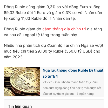
Phim VTV
Giải trí
Đồng Ruble cũng giảm 0,3% so với đồng Euro xuống
Hậu trường
89,32 Ruble đổi 1 Euro và giảm 0,3% so với Nhân dân
Điện ảnh
tệ xuống 11,63 Ruble đổi 1 Nhân dân tệ.
Đời sống
Nhân vật
Âm nhạc
Đồng Ruble giảm do
căng thẳng địa chính trị
gia tăng
Du lịch
Khán giả
Giáo dục
Sao
và nhu cầu ngoại tệ tăng trong tuần này.
Làm đẹp
Giải sao mai
Tuyển sinh
Nhiều nhà phân tích dự đoán Bộ Tài chính Nga sẽ vượt
Công nghệ
Chất lượng cuộc sống
mục tiêu chi tiêu 29.100 tỷ Ruble (350,8 tỷ USD) cho
Học trực tuyến
năm 2023.
Hitech Công nghệ tương lai
Giao lưu trực tuyến
Sản phẩm
Nga lưu thông đồng Ruble kỹ thuật
Lịch phát sóng
Thị trường
số từ 1/4
VTV.vn - Các khoản thanh toán thực đầu
Tư vấn
tiên dưới dạng đồng tiền nội tệ mới được bắt
Chuyên mục khác
đầu với sự tham gia của 13 ngân hàng.
Emagazine
Podcast
Tin liên quan