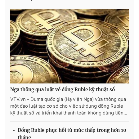
Photo
Infographic
Video
Shorts video
VTV Money
VTV Thể thao
VTV Sức khoẻ
Bất động sản
Thị trường 24h
Tấm lòng Việt
Nga thông qua luật về đồng Ruble kỹ thuật số
VTV.vn - Duma quốc gia (Hạ viện Nga) vừa thông qua
VTV4
Vươn mình bằng AI
một đạo luật tạo cơ sở cho việc sử dụng đồng Ruble
kỹ thuật số và triển khai thanh toán không dùng tiền...
VTV9
VTV8
Đồng Ruble phục hồi từ mức thấp trong hơn 10
Liên hệ tòa soạn
English
tháng