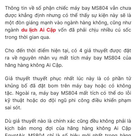
Phim VTV
Giải trí
Thông tin về số phận chiếc máy bay MS804 vẫn chưa
Hậu trường
được khẳng định nhưng có thể thấy sự kiện này sẽ là
Điện ảnh
một đòn giáng mạnh vào ngành hàng không, cũng như
Đời sống
Nhân vật
ngành
du lịch Ai Cập
vốn đã phải chịu nhiều cú sốc
Âm nhạc
Du lịch
trong thời gian qua.
Khán giả
Giáo dục
Sao
Làm đẹp
Giải sao mai
Cho đến thời điểm hiện tại, có 4 giả thuyết được đặt
Tuyển sinh
ra về nguyên nhân vụ mất tích máy bay MS804 của
Công nghệ
Chất lượng cuộc sống
hãng hàng không Ai Cập.
Học trực tuyến
Hitech Công nghệ tương lai
Giao lưu trực tuyến
Giả thuyết thuyết phục nhất lúc này là có phần tử
Sản phẩm
khủng bố đã đặt bom trên máy bay hoặc có không
tặc. Ngoài ra, máy bay MS804 mất tích có thể do lỗi
Lịch phát sóng
Thị trường
kỹ thuật hoặc do đội ngũ phi công điều khiển phạm
sai sót.
Tư vấn
Chuyên mục khác
Dù giả thuyết nào là chính xác cũng đều không phải là
Emagazine
kịch bản mong đợi của hãng hàng không Ai Cập
Podcast
EgyptAir. MS804 chỉ là số hiệu mới nhất trong hàng