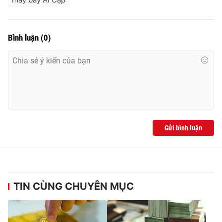
Ðiện thoại Thời báo VTV:
024.66 897 897
Email:
toasoan@vtv.vn
Liên hệ quảng cáo:
024-7300.7108
Bình luận
(
0
)
Gửi bình luận
® Cấm sao chép dưới mọi hình thức nếu không có sự chấp
thuận bằng văn bản. Ghi rõ nguồn VTV.vn khi phát hành lại
TIN CÙNG CHUYÊN MỤC
thông tin từ website này.