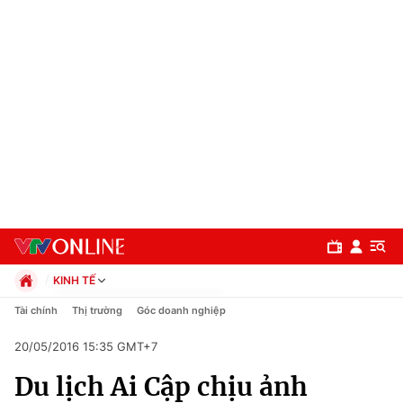
KINH TẾ
Chính trị
Tài chính
Thị trường
Góc doanh nghiệp
Xã hội
20/05/2016 15:35 GMT+7
Pháp luật
Chuyên mục
Kinh tế
Du lịch Ai Cập chịu ảnh
Thể thao