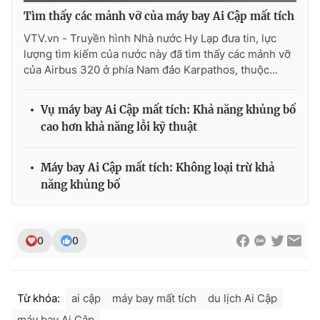
Tìm thấy các mảnh vỡ của máy bay Ai Cập mất tích
VTV.vn - Truyền hình Nhà nước Hy Lạp đưa tin, lực
lượng tìm kiếm của nước này đã tìm thấy các mảnh vỡ
THỜI BÁO VTV
của Airbus 320 ở phía Nam đảo Karpathos, thuộc...
Vụ máy bay Ai Cập mất tích: Khả năng khủng bố
cao hơn khả năng lỗi kỹ thuật
Theo dõi báo trên
Máy bay Ai Cập mất tích: Không loại trừ khả
Cơ quan chủ quản:
Đài Truyền hình Việt Nam
năng khủng bố
Cơ quan báo chí:
Thời báo VTV
Giấy phép hoạt động báo in và báo điện tử số 483/GP-BTTTT
cấp ngày 29/12/2023
0
0
Tổng Biên tập:
Vũ Thanh Thủy
Phó Tổng Biên tập:
Nguyễn Thị Mỹ Hạnh, Phạm Quốc Thắng,
Nguyễn Trọng Ninh
Từ khóa:
ai cập
máy bay mất tích
du lịch Ai Cập
Tổng đài VTV:
024.38 355 931 - 024.38 355 932
máy bay Ai Cập