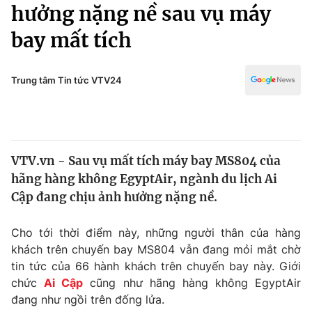
Chính trị
hưởng nặng nề sau vụ máy
Truyền hình
bay mất tích
Văn hóa - Giải trí
Xã hội
Y tế
Đời sống
Trung tâm Tin tức VTV24
Pháp luật
Công nghệ
Giáo dục
Y tế
VTV.vn - Sau vụ mất tích máy bay MS804 của
Thế giới
hãng hàng không EgyptAir, ngành du lịch Ai
Tin tức
Cập đang chịu ảnh hưởng nặng nề.
Kinh tế
Thế giới đó đây
Cho tới thời điểm này, những người thân của hàng
Tài chính
Dữ liệu và đời sống
khách trên chuyến bay MS804 vẫn đang mỏi mắt chờ
Câu chuyện quốc tế
Thị trường
tin tức của 66 hành khách trên chuyến bay này. Giới
chức
Ai Cập
cũng như hãng hàng không EgyptAir
Truyền hình
Góc doanh nghiệp
đang như ngồi trên đống lửa.