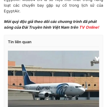
loạt các chuyến bay gặp sự cố trong lịch sử của
Photo
Infographic
EgyptAir.
Video
Mời quý độc giả theo dõi các chương trình đã phát
Shorts video
sóng của Đài Truyền hình Việt Nam trên
TV Online!
VTV Money
VTV Thể thao
Tin liên quan
VTV Sức khoẻ
Bất động sản
Thị trường 24h
Tấm lòng Việt
VTV4
Vươn mình bằng AI
VTV9
VTV8
Liên hệ tòa soạn
English