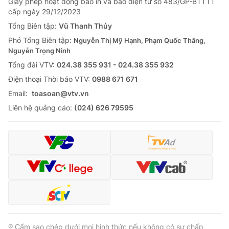
Giấy phép hoạt động báo in và báo điện tử số 483/GP-BTTTT
cấp ngày 29/12/2023
Tổng Biên tập:
Vũ Thanh Thủy
Phó Tổng Biên tập:
Nguyễn Thị Mỹ Hạnh, Phạm Quốc Thắng,
Nguyễn Trọng Ninh
Tổng đài VTV:
024.38 355 931 - 024.38 355 932
Ðiện thoại Thời báo VTV:
0988 671 671
Email:
toasoan@vtv.vn
Liên hệ quảng cáo:
(024) 626 79595
® Cấm sao chép dưới mọi hình thức nếu không có sự chấp