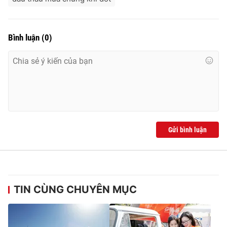
Bình luận
(
0
)
Gửi bình luận
TIN CÙNG CHUYÊN MỤC