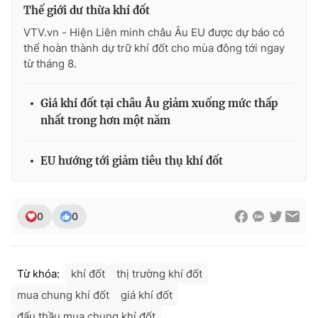
Ðiện thoại Thời báo VTV:
024.66 897 897
Thế giới dư thừa khí đốt
Email:
toasoan@vtv.vn
VTV.vn - Hiện Liên minh châu Âu EU được dự báo có
thể hoàn thành dự trữ khí đốt cho mùa đông tới ngay
Liên hệ quảng cáo:
024-7300.7108
từ tháng 8.
Giá khí đốt tại châu Âu giảm xuống mức thấp
nhất trong hơn một năm
EU hướng tới giảm tiêu thụ khí đốt
0
0
® Cấm sao chép dưới mọi hình thức nếu không có sự chấp
thuận bằng văn bản. Ghi rõ nguồn VTV.vn khi phát hành lại
Từ khóa:
khí đốt
thị trường khí đốt
thông tin từ website này.
mua chung khí đốt
giá khí đốt
đấu thầu mua chung khí đốt