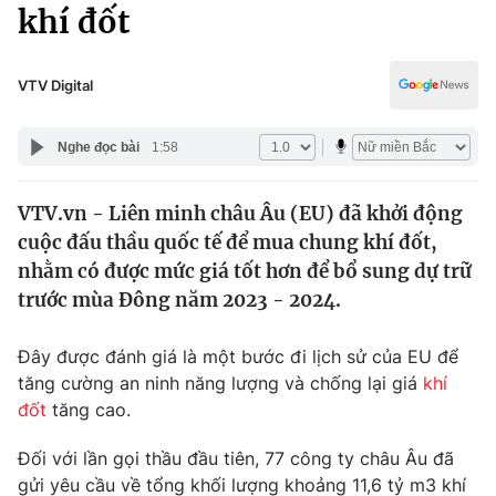
Chính trị
khí đốt
Truyền hình
Văn hóa - Giải trí
Xã hội
Y tế
VTV Digital
Đời sống
Pháp luật
Công nghệ
Nghe đọc bài
1:58
Giáo dục
Y tế
VTV.vn - Liên minh châu Âu (EU) đã khởi động
cuộc đấu thầu quốc tế để mua chung khí đốt,
Thế giới
nhằm có được mức giá tốt hơn để bổ sung dự trữ
trước mùa Đông năm 2023 - 2024.
Tin tức
Kinh tế
Thế giới đó đây
Đây được đánh giá là một bước đi lịch sử của EU để
Tài chính
tăng cường an ninh năng lượng và chống lại giá
khí
Dữ liệu và đời sống
Câu chuyện quốc tế
đốt
tăng cao.
Thị trường
Truyền hình
Đối với lần gọi thầu đầu tiên, 77 công ty châu Âu đã
Góc doanh nghiệp
gửi yêu cầu về tổng khối lượng khoảng 11,6 tỷ m3 khí