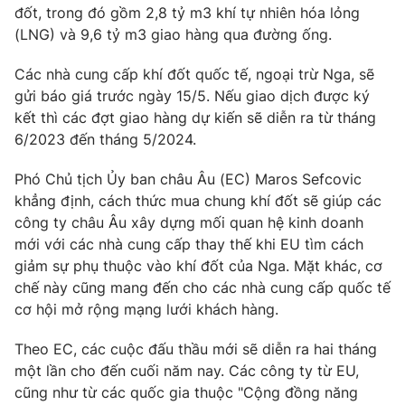
Phim VTV
đốt, trong đó gồm 2,8 tỷ m3 khí tự nhiên hóa lỏng
Giải trí
(LNG) và 9,6 tỷ m3 giao hàng qua đường ống.
Hậu trường
Điện ảnh
Đời sống
Các nhà cung cấp khí đốt quốc tế, ngoại trừ Nga, sẽ
Nhân vật
Âm nhạc
gửi báo giá trước ngày 15/5. Nếu giao dịch được ký
Du lịch
Khán giả
kết thì các đợt giao hàng dự kiến sẽ diễn ra từ tháng
Giáo dục
Sao
6/2023 đến tháng 5/2024.
Làm đẹp
Giải sao mai
Tuyển sinh
Công nghệ
Phó Chủ tịch Ủy ban châu Âu (EC) Maros Sefcovic
Chất lượng cuộc sống
Học trực tuyến
khẳng định, cách thức mua chung khí đốt sẽ giúp các
Hitech Công nghệ tương lai
công ty châu Âu xây dựng mối quan hệ kinh doanh
Giao lưu trực tuyến
mới với các nhà cung cấp thay thế khi EU tìm cách
Sản phẩm
giảm sự phụ thuộc vào khí đốt của Nga. Mặt khác, cơ
Lịch phát sóng
Thị trường
chế này cũng mang đến cho các nhà cung cấp quốc tế
cơ hội mở rộng mạng lưới khách hàng.
Tư vấn
Chuyên mục khác
Theo EC, các cuộc đấu thầu mới sẽ diễn ra hai tháng
một lần cho đến cuối năm nay. Các công ty từ EU,
Emagazine
Podcast
cũng như từ các quốc gia thuộc "Cộng đồng năng