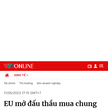
KINH TẾ
Chính trị
Tài chính
Thị trường
Góc doanh nghiệp
Xã hội
11/05/2023 17:15 GMT+7
Pháp luật
Chuyên mục
Kinh tế
EU mở đấu thầu mua chung
Thể thao