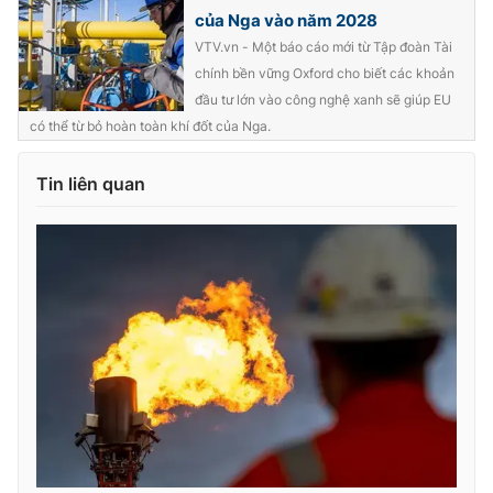
của Nga vào năm 2028
VTV.vn - Một báo cáo mới từ Tập đoàn Tài
chính bền vững Oxford cho biết các khoản
đầu tư lớn vào công nghệ xanh sẽ giúp EU
THỜI BÁO VTV
có thể từ bỏ hoàn toàn khí đốt của Nga.
Tin liên quan
Theo dõi báo trên
Cơ quan chủ quản:
Đài Truyền hình Việt Nam
Cơ quan báo chí:
Thời báo VTV
Giấy phép hoạt động báo in và báo điện tử số 483/GP-BTTTT
cấp ngày 29/12/2023
Tổng Biên tập:
Vũ Thanh Thủy
Phó Tổng Biên tập:
Nguyễn Thị Mỹ Hạnh, Phạm Quốc Thắng,
Nguyễn Trọng Ninh
Tổng đài VTV:
024.38 355 931 - 024.38 355 932