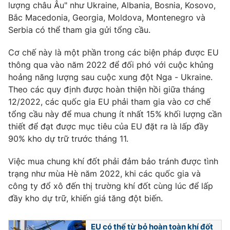
lượng châu Âu" như Ukraine, Albania, Bosnia, Kosovo,
Photo
Infographic
Bắc Macedonia, Georgia, Moldova, Montenegro và
Serbia có thể tham gia gửi tổng cầu.
Video
Shorts video
Cơ chế này là một phần trong các biện pháp được EU
thông qua vào năm 2022 để đối phó với cuộc khủng
VTV Money
VTV Thể thao
hoảng năng lượng sau cuộc xung đột Nga - Ukraine.
Theo các quy định được hoàn thiện hồi giữa tháng
12/2022, các quốc gia EU phải tham gia vào cơ chế
VTV Sức khoẻ
Bất động sản
tổng cầu này để mua chung ít nhất 15% khối lượng cần
thiết để đạt được mục tiêu của EU đặt ra là lấp đầy
Thị trường 24h
Tấm lòng Việt
90% kho dự trữ trước tháng 11.
Việc mua chung khí đốt phải đảm bảo tránh được tình
VTV4
Vươn mình bằng AI
trạng như mùa Hè năm 2022, khi các quốc gia và
công ty đổ xô đến thị trường khí đốt cùng lúc để lấp
VTV9
VTV8
đầy kho dự trữ, khiến giá tăng đột biến.
Liên hệ tòa soạn
English
EU có thể từ bỏ hoàn toàn khí đốt