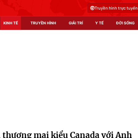
Truyền hình trực tuyến
KINH TẾ
TRUYỀN HÌNH
GIẢI TRÍ
Y TẾ
ĐỜI SỐNG
Pháp luật
Y tế
Truyền hình
Multimedia
Phim VTV
Video
Hậu trường
Shorts video
Nhân vật
Podcast
Khán giả
EMagazine
Giải sao mai
Photo
n thương mại kiểu Canada với Anh
Infographic