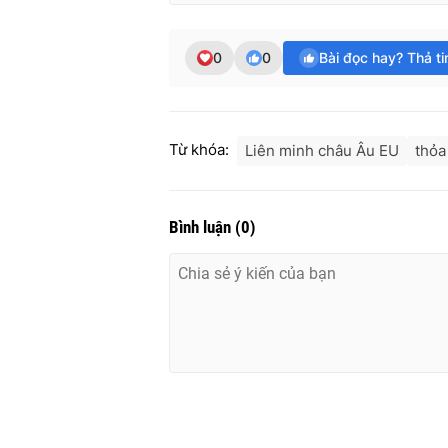
0
0
Bài đọc hay? Thả t
Từ khóa:
Liên minh châu Âu EU
thỏa
Bình luận
(
0
)