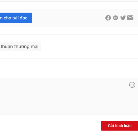
im cho bài đọc
 thuận thương mại
Gửi bình luận