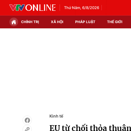
Thứ Năm, 6/8/2026
CHÍNH TRỊ
XÃ HỘI
PHÁP LUẬT
THẾ GIỚI
Chính trị
Xã hội
Thế giới
Kinh tế
Tin tức
Tài chính
Thế giới đó đây
Thị trường
Câu chuyện quốc tế
Góc doanh nghiệp
Dữ liệu và đời sống
Kinh tế
EU từ chối thỏa thuậ