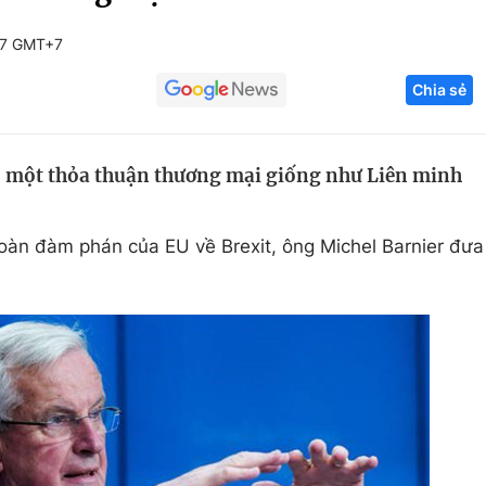
Góc ảnh
17 GMT+7
Chia sẻ
Giáo dục
Công nghệ
Tuyển sinh
Hitech Công ng
 một thỏa thuận thương mại giống như Liên minh
Học trực tuyến
Sản phẩm
g
Thị trường
oàn đàm phán của EU về Brexit, ông Michel Barnier đưa
Tư vấn