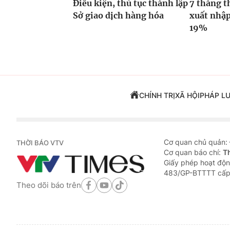
Điều kiện, thủ tục thành lập
7 tháng t
Sở giao dịch hàng hóa
xuất nhập
19%
CHÍNH TRỊ
XÃ HỘI
PHÁP L
Cơ quan chủ quản:
THỜI BÁO VTV
Cơ quan báo chí:
T
Giấy phép hoạt độn
483/GP-BTTTT cấp
Theo dõi báo trên