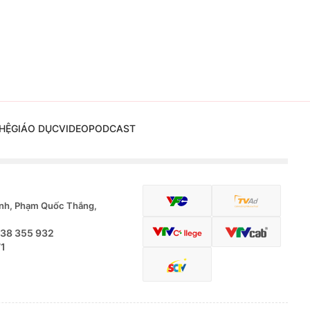
HỆ
GIÁO DỤC
VIDEO
PODCAST
nh, Phạm Quốc Thắng,
.38 355 932
71