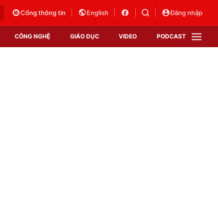
Cổng thông tin
English
Đăng nhập
CÔNG NGHỆ
GIÁO DỤC
VIDEO
PODCAST
VTV Money
VTV Thể thao
VTV Sức khoẻ
Bất động sản
Thị trường 24h
Tấm lòng Việt
Vươn mình bằng AI
VTV4
VTV8
VTV9
Lịch phát sóng
Giao lưu trực tuyến
Sự kiện