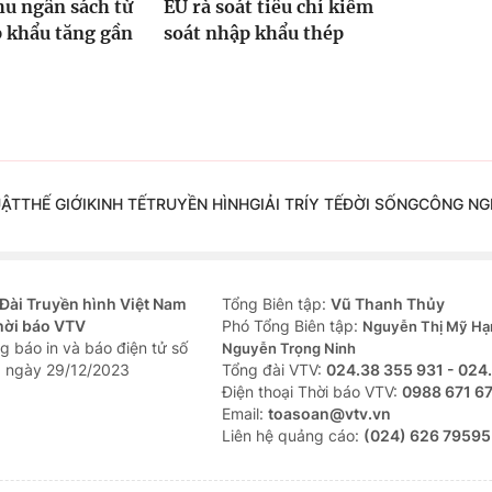
hu ngân sách từ
EU rà soát tiêu chí kiểm
 khẩu tăng gần
soát nhập khẩu thép
UẬT
THẾ GIỚI
KINH TẾ
TRUYỀN HÌNH
GIẢI TRÍ
Y TẾ
ĐỜI SỐNG
CÔNG NG
Đài Truyền hình Việt Nam
Tổng Biên tập:
Vũ Thanh Thủy
hời báo VTV
Phó Tổng Biên tập:
Nguyễn Thị Mỹ Hạ
g báo in và báo điện tử số
Nguyễn Trọng Ninh
 ngày 29/12/2023
Tổng đài VTV:
024.38 355 931 - 024
Ðiện thoại Thời báo VTV:
0988 671 6
Email:
toasoan@vtv.vn
Liên hệ quảng cáo:
(024) 626 79595