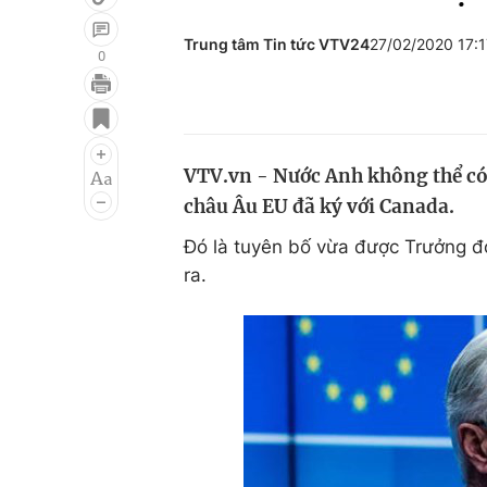
Trung tâm Tin tức VTV24
27/02/2020 17:
0
Giải trí
Đời sống
Điện ảnh
Du lịch
VTV.vn - Nước Anh không thể có
Âm nhạc
Làm đẹp
châu Âu EU đã ký với Canada.
Sao
Chất lượng cuộc sốn
Đó là tuyên bố vừa được Trưởng đ
ra.