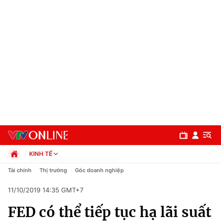
KINH TẾ
Chính trị
Tài chính
Thị trường
Góc doanh nghiệp
Xã hội
11/10/2019 14:35 GMT+7
Pháp luật
Chuyên mục
Kinh tế
FED có thể tiếp tục hạ lãi suất
Thể thao