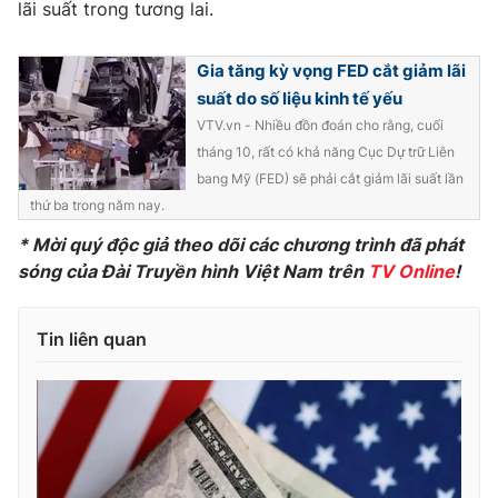
lãi suất trong tương lai.
Ðiện thoại Thời báo VTV:
024.66 897 897
Email:
toasoan@vtv.vn
Gia tăng kỳ vọng FED cắt giảm lãi
Liên hệ quảng cáo:
024-7300.7108
suất do số liệu kinh tế yếu
VTV.vn - Nhiều đồn đoán cho rằng, cuối
tháng 10, rất có khả năng Cục Dự trữ Liên
bang Mỹ (FED) sẽ phải cắt giảm lãi suất lần
thứ ba trong năm nay.
* Mời quý độc giả theo dõi các chương trình đã phát
sóng của Đài Truyền hình Việt Nam trên
TV Online
!
Tin liên quan
® Cấm sao chép dưới mọi hình thức nếu không có sự chấp
thuận bằng văn bản. Ghi rõ nguồn VTV.vn khi phát hành lại
thông tin từ website này.