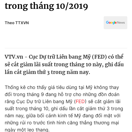
Chính trị
trong tháng 10/2019
Truyền hình
Văn hóa - Giải trí
Xã hội
Y tế
Theo TTXVN
Đời sống
Pháp luật
Công nghệ
Giáo dục
Y tế
VTV.vn - Cục Dự trữ Liên bang Mỹ (FED) có thể
sẽ cắt giảm lãi suất trong tháng 10 này, ghi dấu
Thế giới
lần cắt giảm thứ 3 trong năm nay.
Tin tức
Kinh tế
Thống kê cho thấy giá tiêu dùng tại Mỹ không thay
Thế giới đó đây
đổi trong tháng 9 đang hỗ trợ cho những đồn đoán
Tài chính
rằng Cục Dự trữ Liên bang Mỹ (
FED
) sẽ cắt giảm lãi
Dữ liệu và đời sống
Câu chuyện quốc tế
suất trong tháng 10, ghi dấu lần cắt giảm thứ 3 trong
Thị trường
năm nay, giữa bối cảnh kinh tế Mỹ đang đối mặt với
Truyền hình
những rủi ro trước tình hình căng thẳng thương mại
Góc doanh nghiệp
ngày một leo thang.