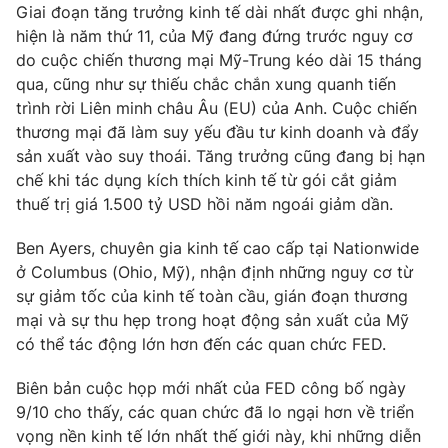
Giai đoạn tăng trưởng kinh tế dài nhất được ghi nhận,
Photo
Infographic
hiện là năm thứ 11, của Mỹ đang đứng trước nguy cơ
do cuộc chiến thương mại Mỹ-Trung kéo dài 15 tháng
qua, cũng như sự thiếu chắc chắn xung quanh tiến
Video
Shorts video
trình rời Liên minh châu Âu (EU) của Anh. Cuộc chiến
thương mại đã làm suy yếu đầu tư kinh doanh và đẩy
VTV Money
VTV Thể thao
sản xuất vào suy thoái. Tăng trưởng cũng đang bị hạn
chế khi tác dụng kích thích kinh tế từ gói cắt giảm
thuế trị giá 1.500 tỷ USD hồi năm ngoái giảm dần.
VTV Sức khoẻ
Bất động sản
Ben Ayers, chuyên gia kinh tế cao cấp tại Nationwide
Thị trường 24h
Tấm lòng Việt
ở Columbus (Ohio, Mỹ), nhận định những nguy cơ từ
sự giảm tốc của kinh tế toàn cầu, gián đoạn thương
mại và sự thu hẹp trong hoạt động sản xuất của Mỹ
VTV4
Vươn mình bằng AI
có thể tác động lớn hơn đến các quan chức FED.
VTV9
VTV8
Biên bản cuộc họp mới nhất của FED công bố ngày
9/10 cho thấy, các quan chức đã lo ngại hơn về triển
vọng nền kinh tế lớn nhất thế giới này, khi những diễn
Liên hệ tòa soạn
English