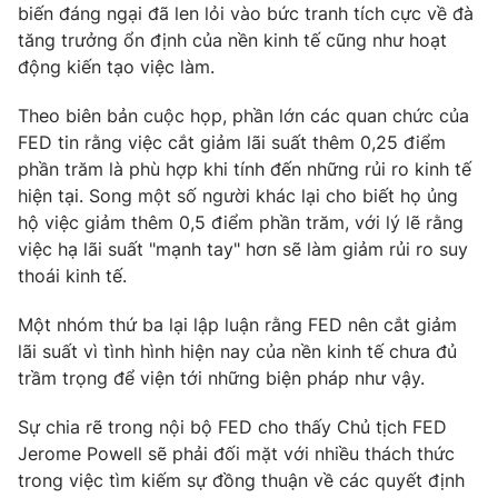
biến đáng ngại đã len lỏi vào bức tranh tích cực về đà
tăng trưởng ổn định của nền kinh tế cũng như hoạt
động kiến tạo việc làm.
THỜI BÁO VTV
Theo biên bản cuộc họp, phần lớn các quan chức của
FED tin rằng việc cắt giảm lãi suất thêm 0,25 điểm
phần trăm là phù hợp khi tính đến những rủi ro kinh tế
hiện tại. Song một số người khác lại cho biết họ ủng
Theo dõi báo trên
hộ việc giảm thêm 0,5 điểm phần trăm, với lý lẽ rằng
việc hạ lãi suất "mạnh tay" hơn sẽ làm giảm rủi ro suy
thoái kinh tế.
Cơ quan chủ quản:
Đài Truyền hình Việt Nam
Cơ quan báo chí:
Thời báo VTV
Một nhóm thứ ba lại lập luận rằng FED nên cắt giảm
Giấy phép hoạt động báo in và báo điện tử số 483/GP-BTTTT
lãi suất vì tình hình hiện nay của nền kinh tế chưa đủ
cấp ngày 29/12/2023
trầm trọng để viện tới những biện pháp như vậy.
Tổng Biên tập:
Vũ Thanh Thủy
Phó Tổng Biên tập:
Sự chia rẽ trong nội bộ FED cho thấy Chủ tịch FED
Nguyễn Thị Mỹ Hạnh, Phạm Quốc Thắng,
Nguyễn Trọng Ninh
Jerome Powell sẽ phải đối mặt với nhiều thách thức
Tổng đài VTV:
trong việc tìm kiếm sự đồng thuận về các quyết định
024.38 355 931 - 024.38 355 932