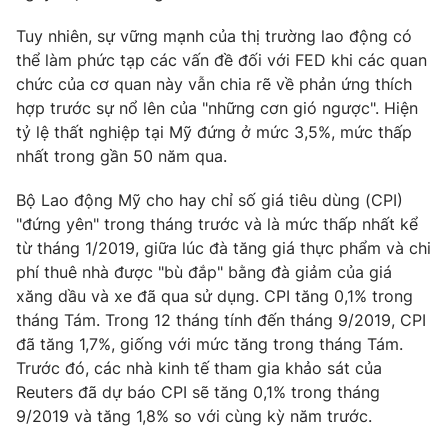
Phim VTV
Giải trí
Tuy nhiên, sự vững mạnh của thị trường lao động có
Hậu trường
thể làm phức tạp các vấn đề đối với FED khi các quan
Điện ảnh
Đời sống
chức của cơ quan này vẫn chia rẽ về phản ứng thích
Nhân vật
Âm nhạc
hợp trước sự nổ lên của "những cơn gió ngược". Hiện
Du lịch
Khán giả
tỷ lệ thất nghiệp tại Mỹ đứng ở mức 3,5%, mức thấp
Giáo dục
Sao
nhất trong gần 50 năm qua.
Làm đẹp
Giải sao mai
Tuyển sinh
Công nghệ
Bộ Lao động Mỹ cho hay chỉ số giá tiêu dùng (CPI)
Chất lượng cuộc sống
Học trực tuyến
"đứng yên" trong tháng trước và là mức thấp nhất kể
Hitech Công nghệ tương lai
từ tháng 1/2019, giữa lúc đà tăng giá thực phẩm và chi
Giao lưu trực tuyến
phí thuê nhà được "bù đắp" bằng đà giảm của giá
Sản phẩm
xăng dầu và xe đã qua sử dụng. CPI tăng 0,1% trong
Lịch phát sóng
Thị trường
tháng Tám. Trong 12 tháng tính đến tháng 9/2019, CPI
đã tăng 1,7%, giống với mức tăng trong tháng Tám.
Tư vấn
Trước đó, các nhà kinh tế tham gia khảo sát của
Chuyên mục khác
Reuters đã dự báo CPI sẽ tăng 0,1% trong tháng
9/2019 và tăng 1,8% so với cùng kỳ năm trước.
Emagazine
Podcast