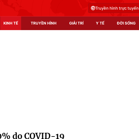
Truyền hình trực tuyến
KINH TẾ
TRUYỀN HÌNH
GIẢI TRÍ
Y TẾ
ĐỜI SỐNG
Pháp luật
Y tế
Truyền hình
Multimedia
Phim VTV
Video
Hậu trường
Shorts video
Nhân vật
Podcast
Khán giả
EMagazine
Giải sao mai
Photo
 0% do COVID-19
Infographic