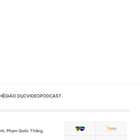
HỆ
GIÁO DỤC
VIDEO
PODCAST
nh, Phạm Quốc Thắng,