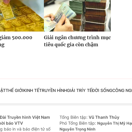
 giảm 500.000
Giải ngân chương trình mục
ng
tiêu quốc gia còn chậm
UẬT
THẾ GIỚI
KINH TẾ
TRUYỀN HÌNH
GIẢI TRÍ
Y TẾ
ĐỜI SỐNG
CÔNG NG
Đài Truyền hình Việt Nam
Tổng Biên tập:
Vũ Thanh Thủy
hời báo VTV
Phó Tổng Biên tập:
Nguyễn Thị Mỹ Hạ
g báo in và báo điện tử số
Nguyễn Trọng Ninh