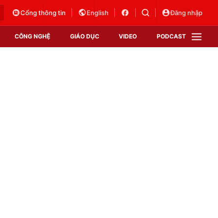
Cổng thông tin
English
Đăng nhập
CÔNG NGHỆ
GIÁO DỤC
VIDEO
PODCAST
VTV Money
VTV Thể thao
VTV Sức khoẻ
Bất động sản
Thị trường 24h
Tấm lòng Việt
Vươn mình bằng AI
VTV4
VTV8
VTV9
Lịch phát sóng
Giao lưu trực tuyến
Sự kiện