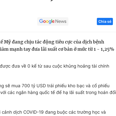
Góc ảnh
Chia sẻ
Giáo dục
Công nghệ
Tuyển sinh
Hitech Công ng
ế Mỹ đang chịu tác động tiêu cực của dịch bệnh
Học trực tuyến
Sản phẩm
iảm mạnh tay đưa lãi suất cơ bản ở mức từ 1 - 1,25%
g
Thị trường
Tư vấn
n được đưa về 0 kể từ sau cuộc khủng hoảng tài chính
ng sẽ mua 700 tỷ USD trái phiếu kho bạc và cổ phiếu
với các ngân hàng quốc tế để hạ lãi suất trong hoán đổi
i cảnh dịch COVID-19 đang buộc các trường học và