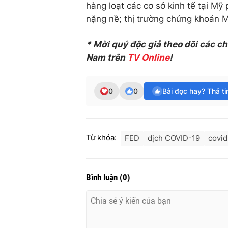
hàng loạt các cơ sở kinh tế tại Mỹ 
nặng nề; thị trường chứng khoán 
* Mời quý độc giả theo dõi các c
Nam trên
TV Online
!
0
0
Bài đọc hay? Thả t
Từ khóa:
FED
dịch COVID-19
covid
Bình luận
(
0
)