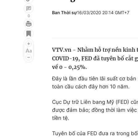
Ban Thời sự
16/03/2020 20:14 GMT+7
0
Giải trí
Đời sống
Điện ảnh
Du lịch
VTV.vn - Nhằm hỗ trợ nền kinh t
Âm nhạc
Làm đẹp
COVID-19, FED đã tuyên bố cắt g
Sao
Chất lượng cuộc sốn
về 0 - 0,25%.
Đây là lần đầu tiên lãi suất cơ bả
toàn cầu cách đây hơn 10 năm.
Cục Dự trữ Liên bang Mỹ (FED) cũ
được đảm bảo; đồng thời làm việc 
tiền tệ.
Tuyên bố của FED đưa ra trong bố