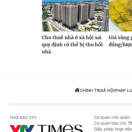
Cho thuê nhà ở xã hội sai
Giá vàng
quy định có thể bị thu hồi
đồng/lượ
nhà
CHÍNH TRỊ
XÃ HỘI
PHÁP L
Cơ quan chủ quản:
THỜI BÁO VTV
Cơ quan báo chí:
T
Giấy phép hoạt độn