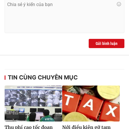
Gửi bình luận
TIN CÙNG CHUYÊN MỤC
Thu phí cao tốc đoạn
Nới điều kiện gỡ tạm