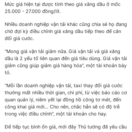
Mức giá hiện tại được tính theo giá xăng dầu ở mốc
25.000 - 27.000 đồng/lít.
Nhiều doanh nghiệp vận tải khác cũng chia sẻ họ đang
THỜI BÁO VTV
chờ đợi kỳ điều chỉnh giá xăng dầu tiếp theo để cân
đối giá cước.
"Mong giá vận tải giảm nữa. Giá vận tải và giá xăng
Theo dõi báo trên
dầu là 2 yếu tố liên quan đến giá tiêu dùng. Giá vận tải
giảm cũng giúp giảm giá hàng hóa", một tài khoản bày
tỏ.
Cơ quan chủ quản:
Đài Truyền hình Việt Nam
Cơ quan báo chí:
Thời báo VTV
"Mỗi lần doanh nghiệp vận tải, taxi thay đổi giá cước
Giấy phép hoạt động báo in và báo điện tử số 483/GP-BTTTT
thường mất nhiều thời gian, chi phí, từ việc báo cáo cơ
cấp ngày 29/12/2023
quan quản lý, niêm yết lại đồng hồ công tơ mét, đến
Tổng Biên tập:
Vũ Thanh Thủy
công khai giá mới… Cho nên, chắc hẳn sẽ có độ trễ
Phó Tổng Biên tập:
Nguyễn Thị Mỹ Hạnh, Phạm Quốc Thắng,
trong việc điều chỉnh", một tài khoản cho hay.
Nguyễn Trọng Ninh
Để tiếp tục bình ổn giá, mới đây Thủ tướng đã yêu cầu
Tổng đài VTV:
024.38 355 931 - 024.38 355 932