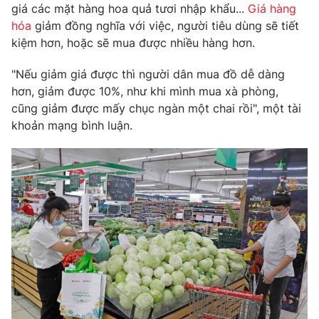
Phim VTV
giá các mặt hàng hoa quả tươi nhập khẩu...
Giá hàng
Giải trí
hóa
giảm đồng nghĩa với việc, người tiêu dùng sẽ tiết
Hậu trường
kiệm hơn, hoặc sẽ mua được nhiều hàng hơn.
Điện ảnh
Đời sống
Nhân vật
Âm nhạc
"Nếu giảm giá được thì người dân mua đồ dễ dàng
Du lịch
Khán giả
hơn, giảm được 10%, như khi mình mua xà phòng,
Giáo dục
Sao
cũng giảm được mấy chục ngàn một chai rồi", một tài
Làm đẹp
Giải sao mai
khoản mạng bình luận.
Tuyển sinh
Công nghệ
Chất lượng cuộc sống
Học trực tuyến
Hitech Công nghệ tương lai
Giao lưu trực tuyến
Sản phẩm
Lịch phát sóng
Thị trường
Tư vấn
Chuyên mục khác
Emagazine
Podcast