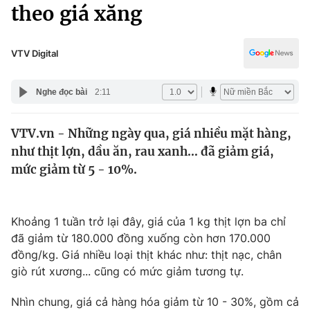
Chính trị
theo giá xăng
Truyền hình
Văn hóa - Giải trí
Xã hội
Y tế
VTV Digital
Đời sống
Pháp luật
Công nghệ
Nghe đọc bài
2:11
Giáo dục
Y tế
VTV.vn - Những ngày qua, giá nhiều mặt hàng,
như thịt lợn, dầu ăn, rau xanh… đã giảm giá,
Thế giới
mức giảm từ 5 - 10%.
Tin tức
Kinh tế
Thế giới đó đây
Khoảng 1 tuần trở lại đây, giá của 1 kg thịt lợn ba chỉ
Tài chính
đã giảm từ 180.000 đồng xuống còn hơn 170.000
Dữ liệu và đời sống
Câu chuyện quốc tế
đồng/kg. Giá nhiều loại thịt khác như: thịt nạc, chân
Thị trường
giò rút xương... cũng có mức giảm tương tự.
Truyền hình
Góc doanh nghiệp
Nhìn chung, giá cả hàng hóa giảm từ 10 - 30%, gồm cả