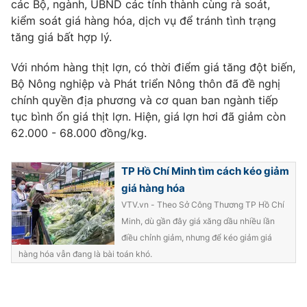
các Bộ, ngành, UBND các tỉnh thành cùng rà soát,
Ðiện thoại Thời báo VTV:
024.66 897 897
kiểm soát giá hàng hóa, dịch vụ để tránh tình trạng
Email:
toasoan@vtv.vn
tăng giá bất hợp lý.
Liên hệ quảng cáo:
024-7300.7108
Với nhóm hàng thịt lợn, có thời điểm giá tăng đột biến,
Bộ Nông nghiệp và Phát triển Nông thôn đã đề nghị
chính quyền địa phương và cơ quan ban ngành tiếp
tục bình ổn giá thịt lợn. Hiện, giá lợn hơi đã giảm còn
62.000 - 68.000 đồng/kg.
TP Hồ Chí Minh tìm cách kéo giảm
giá hàng hóa
VTV.vn - Theo Sở Công Thương TP Hồ Chí
Minh, dù gần đây giá xăng dầu nhiều lần
điều chỉnh giảm, nhưng để kéo giảm giá
® Cấm sao chép dưới mọi hình thức nếu không có sự chấp
thuận bằng văn bản. Ghi rõ nguồn VTV.vn khi phát hành lại
hàng hóa vẫn đang là bài toán khó.
thông tin từ website này.