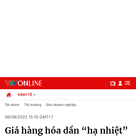
KINH TẾ
Chính trị
Tài chính
Thị trường
Góc doanh nghiệp
Xã hội
06/08/2022 15:10 GMT+7
Pháp luật
Chuyên mục
Kinh tế
Giá hàng hóa dần “hạ nhiệt”
Thể thao