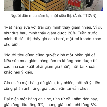
Photo
Infographic
Người dân mua sắm tại một siêu thị. (Ảnh: TTXVN)
Video
Shorts video
"Mặt hàng sữa với trái cây mình thấy giảm nhiều. Ví dụ
như dưa hấu, mình thấy giảm được 20%. Tuần trước
VTV Money
VTV Thể thao
mình đi siêu thị thấy giá cao hơn", một tài khoản khác
cho biết.
VTV Sức khoẻ
Bất động sản
"Người tiêu dùng cũng quyết định một phần giá cả.
Nếu sức mua giảm, hàng làm ra không bán được thì
Thị trường 24h
Tấm lòng Việt
các nhà sản xuất phải giảm giá thôi", một tài khoản
khác nêu ý kiến.
VTV4
Vươn mình bằng AI
Giá nhiều mặt hàng đã giảm, tuy nhiên, một số ý kiến
cũng phản ánh rằng, giá cước vận tải vẫn chưa.
VTV9
VTV8
Đại diện một hãng chia sẻ, tính từ đầu năm đến nay,
giá xăng dầu tăng 9%, nhưng giá cước chỉ tăng 8%.
Liên hệ tòa soạn
English