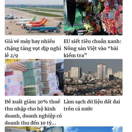
Ðiện thoại Thời báo VTV:
024.66 897 897
Email:
toasoan@vtv.vn
Liên hệ quảng cáo:
024-7300.7108
Giá vé máy bay nhiều
EU siết tiêu chuẩn xanh:
chặng tăng vọt dịp nghỉ
Nông sản Việt vào “bài
lễ 2/9
kiểm tra”
Đề xuất giảm 30% thuế
Làm sạch dữ liệu đất đai
® Cấm sao chép dưới mọi hình thức nếu không có sự chấp
thu nhập cho hộ kinh
trên cả nước
thuận bằng văn bản. Ghi rõ nguồn VTV.vn khi phát hành lại
thông tin từ website này.
doanh, doanh nghiệp có
doanh thu đến 10 tỷ...