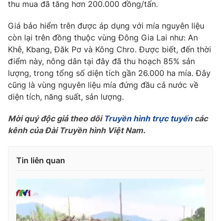
Phim VTV
thu mua đã tăng hơn 200.000 đồng/tấn.
Giải trí
Hậu trường
Giá bảo hiểm trên được áp dụng với mía nguyên liệu
Điện ảnh
còn lại trên đồng thuộc vùng Đông Gia Lai như: An
Đời sống
Nhân vật
Khê, Kbang, Đăk Pơ và Kông Chro. Được biết, đến thời
Âm nhạc
Du lịch
điểm này, nông dân tại đây đã thu hoạch 85% sản
Khán giả
Giáo dục
Sao
lượng, trong tổng số diện tích gần 26.000 ha mía. Đây
Làm đẹp
Giải sao mai
cũng là vùng nguyên liệu mía đứng đầu cả nước về
Tuyển sinh
Công nghệ
diện tích, năng suất, sản lượng.
Chất lượng cuộc sống
Học trực tuyến
Hitech Công nghệ tương lai
Mời quý độc giả theo dõi
Truyền hình trực tuyến
các
Giao lưu trực tuyến
kênh của Đài Truyền hình Việt Nam.
Sản phẩm
Lịch phát sóng
Thị trường
Tin liên quan
Tư vấn
Chuyên mục khác
Emagazine
Podcast