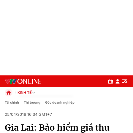
KINH TẾ
Chính trị
Tài chính
Thị trường
Góc doanh nghiệp
Xã hội
05/04/2016 16:34 GMT+7
Pháp luật
Chuyên mục
Kinh tế
Gia Lai: Bảo hiểm giá thu
Thể thao