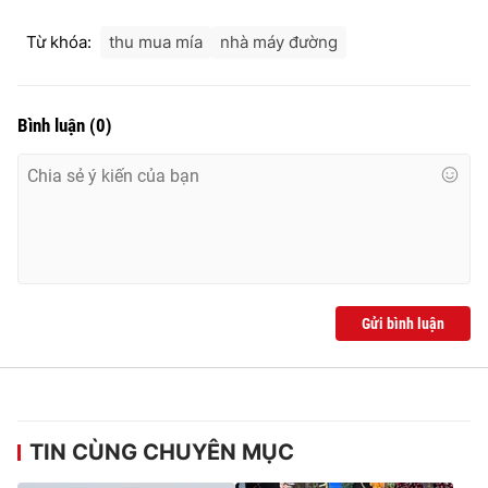
Từ khóa:
thu mua mía
nhà máy đường
THỜI BÁO VTV
Bình luận
(
0
)
Theo dõi báo trên
Cơ quan chủ quản:
Đài Truyền hình Việt Nam
Cơ quan báo chí:
Thời báo VTV
Gửi bình luận
Giấy phép hoạt động báo in và báo điện tử số 483/GP-BTTTT
cấp ngày 29/12/2023
Tổng Biên tập:
Vũ Thanh Thủy
Phó Tổng Biên tập:
Nguyễn Thị Mỹ Hạnh, Phạm Quốc Thắng,
Nguyễn Trọng Ninh
TIN CÙNG CHUYÊN MỤC
Tổng đài VTV:
024.38 355 931 - 024.38 355 932