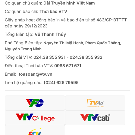
Cơ quan chủ quản:
Đài Truyền hình Việt Nam
Cơ quan báo chí:
Thời báo VTV
Giấy phép hoạt động báo in và báo điện tử số 483/GP-BTTTT
cấp ngày 29/12/2023
Tổng Biên tập:
Vũ Thanh Thủy
Phó Tổng Biên tập:
Nguyễn Thị Mỹ Hạnh, Phạm Quốc Thắng,
Nguyễn Trọng Ninh
Tổng đài VTV:
024.38 355 931 - 024.38 355 932
Ðiện thoại Thời báo VTV:
0988 671 671
Email:
toasoan@vtv.vn
Liên hệ quảng cáo:
(024) 626 79595