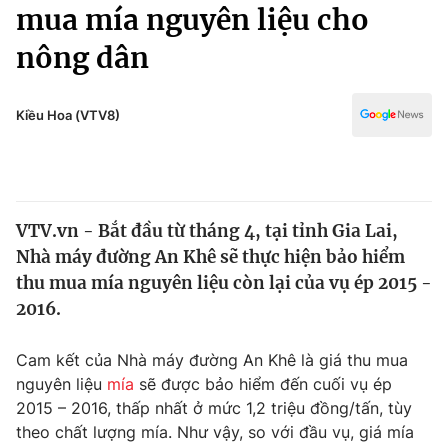
Chính trị
mua mía nguyên liệu cho
Truyền hình
nông dân
Văn hóa - Giải trí
Xã hội
Y tế
Đời sống
Kiều Hoa (VTV8)
Pháp luật
Công nghệ
Giáo dục
Y tế
VTV.vn - Bắt đầu từ tháng 4, tại tỉnh Gia Lai,
Thế giới
Nhà máy đường An Khê sẽ thực hiện bảo hiểm
Tin tức
thu mua mía nguyên liệu còn lại của vụ ép 2015 -
Kinh tế
2016.
Thế giới đó đây
Tài chính
Dữ liệu và đời sống
Câu chuyện quốc tế
Cam kết của Nhà máy đường An Khê là giá thu mua
Thị trường
nguyên liệu
mía
sẽ được bảo hiểm đến cuối vụ ép
2015 – 2016, thấp nhất ở mức 1,2 triệu đồng/tấn, tùy
Truyền hình
Góc doanh nghiệp
theo chất lượng mía. Như vậy, so với đầu vụ, giá mía