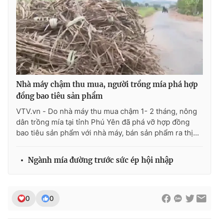
Photo
Infographic
Video
Shorts video
VTV Money
VTV Thể thao
Nhà máy chậm thu mua, người trồng mía phá hợp
đồng bao tiêu sản phẩm
VTV Sức khoẻ
Bất động sản
VTV.vn - Do nhà máy thu mua chậm 1- 2 tháng, nông
dân trồng mía tại tỉnh Phú Yên đã phá vỡ hợp đồng
Thị trường 24h
Tấm lòng Việt
bao tiêu sản phẩm với nhà máy, bán sản phẩm ra thị...
VTV4
Vươn mình bằng AI
Ngành mía đường trước sức ép hội nhập
VTV9
VTV8
0
0
Liên hệ tòa soạn
English