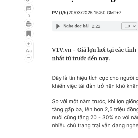
PV (t/h)
20/03/2025 15:50 GMT+7
0
2:22
Nghe đọc bài
Giải trí
Đời sống
Điện ảnh
Du lịch
VTV.vn - Giá lợn hơi tại các t
Âm nhạc
Làm đẹp
nhất từ trước đến nay.
Sao
Chất lượng cuộc sốn
Đây là tín hiệu tích cực cho người
khiến việc tái đàn trở nên khó khăn
So với một năm trước, khi lợn giố
tăng gấp ba, lên hơn 2,5 triệu đồn
nuôi cũng tăng 20 - 30% so với năm
nhiều chủ trang trại vẫn đang nghe