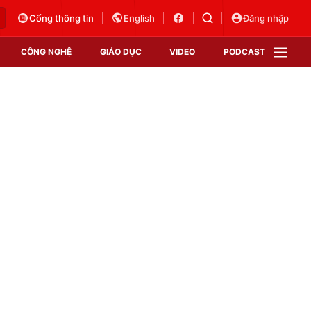
Cổng thông tin
English
Đăng nhập
CÔNG NGHỆ
GIÁO DỤC
VIDEO
PODCAST
VTV Money
VTV Thể thao
VTV Sức khoẻ
Bất động sản
Thị trường 24h
Tấm lòng Việt
Vươn mình bằng AI
VTV4
VTV8
VTV9
Lịch phát sóng
Giao lưu trực tuyến
Sự kiện