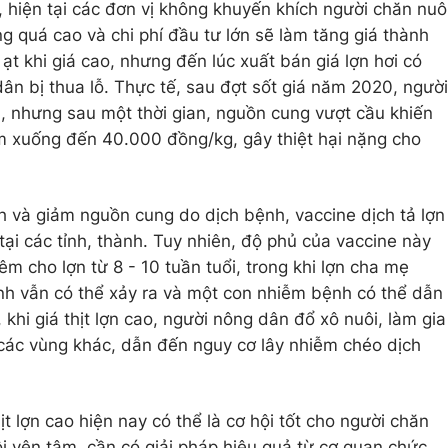
 hiện tại các đơn vị không khuyến khích người chăn nuô
g quá cao và chi phí đầu tư lớn sẽ làm tăng giá thành
ạt khi giá cao, nhưng đến lúc xuất bán giá lợn hơi có
ân bị thua lỗ. Thực tế, sau đợt sốt giá năm 2020, người
n, nhưng sau một thời gian, nguồn cung vượt cầu khiến
ểm xuống đến 40.000 đồng/kg, gây thiệt hại nặng cho
nh và giảm nguồn cung do dịch bệnh, vaccine dịch tả lợn
tại các tỉnh, thành. Tuy nhiên, độ phủ của vaccine này
êm cho lợn từ 8 - 10 tuần tuổi, trong khi lợn cha mẹ
nh vẫn có thể xảy ra và một con nhiễm bệnh có thể dẫn
khi giá thịt lợn cao, người nông dân đổ xô nuôi, làm gia
 các vùng khác, dẫn đến nguy cơ lây nhiễm chéo dịch
ịt lợn cao hiện nay có thể là cơ hội tốt cho người chăn
ôi yên tâm, cần có giải pháp hiệu quả từ cơ quan chức