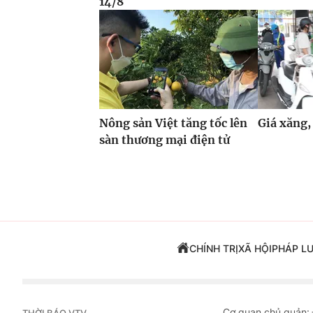
14/8
Nông sản Việt tăng tốc lên
Giá xăng,
sàn thương mại điện tử
CHÍNH TRỊ
XÃ HỘI
PHÁP L
Cơ quan chủ quản: