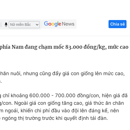
Góc ảnh
Chia sẻ
Giáo dục
Công nghệ
Tuyển sinh
Hitech Công ng
ỉnh phía Nam đang chạm mốc 83.000 đồng/kg, mức cao
Học trực tuyến
Sản phẩm
g
Thị trường
Tư vấn
 chăn nuôi, nhưng cũng đẩy giá con giống lên mức cao,
.
ng chỉ khoảng 600.000 - 700.000 đồng/con, hiện giá đã
g/con. Ngoài giá con giống tăng cao, giá thức ăn chăn
 ngoái, khiến chi phí đầu vào đội lên đáng kể, nên
 ngóng thị trường trước khi quyết định tái đàn.