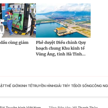
 dầu cùng giảm
Phê duyệt Điều chỉnh Quy
hoạch chung Khu kinh tế
Vũng Áng, tỉnh Hà Tĩnh...
UẬT
THẾ GIỚI
KINH TẾ
TRUYỀN HÌNH
GIẢI TRÍ
Y TẾ
ĐỜI SỐNG
CÔNG NG
Đài Truyền hình Việt Nam
Tổng Biên tập:
Vũ Thanh Thủy