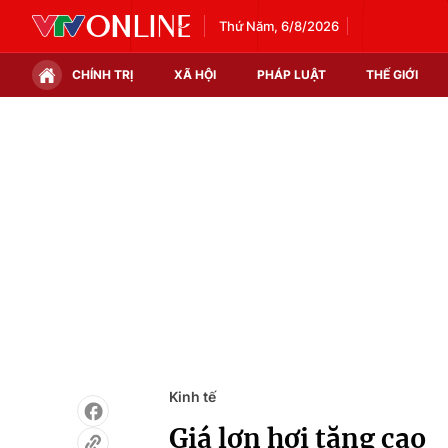
Thứ Năm, 6/8/2026
CHÍNH TRỊ
XÃ HỘI
PHÁP LUẬT
THẾ GIỚI
Chính trị
Xã hội
Thế giới
Kinh tế
Tin tức
Tài chính
Thế giới đó đây
Thị trường
Câu chuyện quốc tế
Góc doanh nghiệp
Dữ liệu và đời sống
Kinh tế
Giá lợn hơi tăng cao