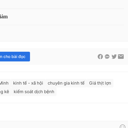
giảm
im cho bài đọc
Minh
kinh tế - xã hội
chuyên gia kinh tế
Giá thịt lợn
ng kê
kiểm soát dịch bệnh