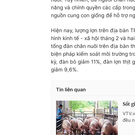
năng và chính quyền các cấp trong
nguồn cung con giống để hỗ trợ ng
Hiện nay, lượng lợn trên địa bàn 
hình kinh tế - xã hội tháng 2 và 
tổng đàn chăn nuôi trên địa bàn th
biện pháp kiểm soát môi trường tr
kỳ, đàn bò giảm 11%, đàn lợn thịt
giảm 9,6%.
Tin liên quan
Sốt g
VTV.v
đều n