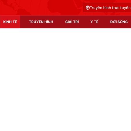
Truyền hình trực tuyến
KINH TẾ
TRUYỀN HÌNH
GIẢI TRÍ
Y TẾ
ĐỜI SỐNG
Pháp luật
Y tế
Truyền hình
Multimedia
Phim VTV
Video
Hậu trường
Shorts video
Nhân vật
Podcast
Khán giả
EMagazine
Giải sao mai
Photo
Infographic