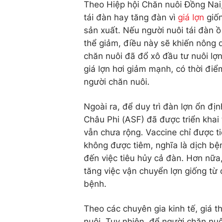
Theo Hiệp hội Chăn nuôi Đồng Nai,
tái đàn hay tăng đàn vì
giá lợn
giốn
sản xuất. Nếu người nuôi tái đàn ồ 
thể giảm, điều này sẽ khiến nông d
chăn nuôi đã đổ xô đầu tư nuôi lợ
giá lợn hơi giảm mạnh, có thời đi
người chăn nuôi.
Ngoài ra, để duy trì đàn lợn ổn đị
Châu Phi (ASF) đã được triển khai 
vẫn chưa rộng. Vaccine chỉ được ti
không được tiêm, nghĩa là dịch bệ
đến việc tiêu hủy cả đàn. Hơn nữa, 
tăng việc vận chuyển lợn giống từ
bệnh.
Theo các chuyên gia kinh tế, giá th
nuôi. Tuy nhiên, để người chăn nu