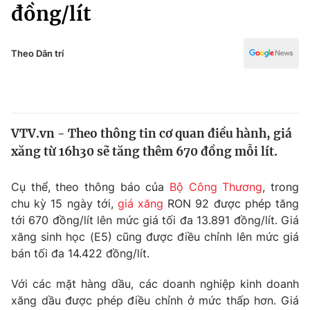
Chính trị
đồng/lít
Truyền hình
Văn hóa - Giải trí
Xã hội
Y tế
Theo Dân trí
Đời sống
Pháp luật
Công nghệ
Giáo dục
Y tế
VTV.vn - Theo thông tin cơ quan điều hành, giá
xăng từ 16h30 sẽ tăng thêm 670 đồng mỗi lít.
Thế giới
Cụ thể, theo thông báo của
Bộ Công Thương
, trong
Tin tức
chu kỳ 15 ngày tới,
giá xăng
RON 92 được phép tăng
Kinh tế
tới 670 đồng/lít lên mức giá tối đa 13.891 đồng/lít. Giá
Thế giới đó đây
Tài chính
xăng sinh học (E5) cũng được điều chỉnh lên mức giá
Dữ liệu và đời sống
Câu chuyện quốc tế
bán tối đa 14.422 đồng/lít.
Thị trường
Với các mặt hàng dầu, các doanh nghiệp kinh doanh
Truyền hình
Góc doanh nghiệp
xăng dầu được phép điều chỉnh ở mức thấp hơn. Giá