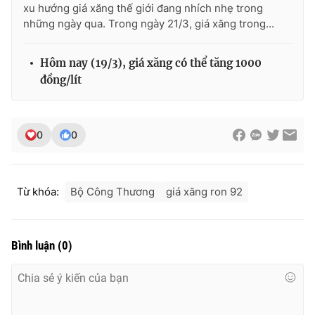
xu hướng giá xăng thế giới đang nhích nhẹ trong
Ðiện thoại Thời báo VTV:
024.66 897 897
những ngày qua. Trong ngày 21/3, giá xăng trong...
Email:
toasoan@vtv.vn
Liên hệ quảng cáo:
024-7300.7108
Hôm nay (19/3), giá xăng có thể tăng 1000
đồng/lít
0
0
Từ khóa:
Bộ Công Thương
giá xăng ron 92
Bình luận
(
0
)
® Cấm sao chép dưới mọi hình thức nếu không có sự chấp
thuận bằng văn bản. Ghi rõ nguồn VTV.vn khi phát hành lại
thông tin từ website này.