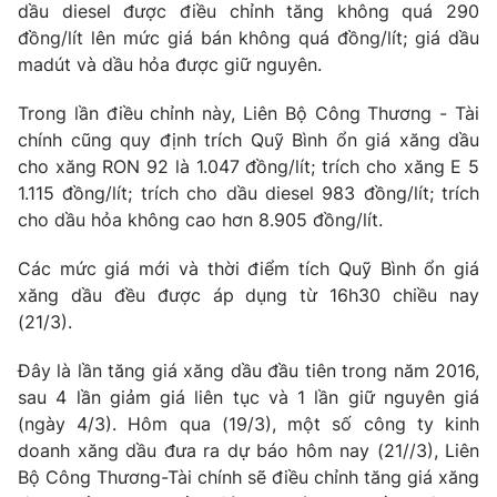
Phim VTV
dầu diesel được điều chỉnh tăng không quá 290
Giải trí
đồng/lít lên mức giá bán không quá đồng/lít; giá dầu
Hậu trường
madút và dầu hỏa được giữ nguyên.
Điện ảnh
Đời sống
Nhân vật
Trong lần điều chỉnh này, Liên Bộ Công Thương - Tài
Âm nhạc
Du lịch
Khán giả
chính cũng quy định trích Quỹ Bình ổn giá xăng dầu
Giáo dục
Sao
cho xăng RON 92 là 1.047 đồng/lít; trích cho xăng E 5
Làm đẹp
Giải sao mai
1.115 đồng/lít; trích cho dầu diesel 983 đồng/lít; trích
Tuyển sinh
Công nghệ
cho dầu hỏa không cao hơn 8.905 đồng/lít.
Chất lượng cuộc sống
Học trực tuyến
Hitech Công nghệ tương lai
Các mức giá mới và thời điểm tích Quỹ Bình ổn giá
Giao lưu trực tuyến
xăng dầu đều được áp dụng từ 16h30 chiều nay
Sản phẩm
(21/3).
Lịch phát sóng
Thị trường
Đây là lần tăng giá xăng dầu đầu tiên trong năm 2016,
Tư vấn
sau 4 lần giảm giá liên tục và 1 lần giữ nguyên giá
(ngày 4/3). Hôm qua (19/3), một số công ty kinh
Chuyên mục khác
doanh xăng dầu đưa ra dự báo hôm nay (21//3), Liên
Emagazine
Podcast
Bộ Công Thương-Tài chính sẽ điều chỉnh tăng giá xăng