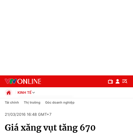
KINH TẾ
Chính trị
Tài chính
Thị trường
Góc doanh nghiệp
Xã hội
21/03/2016 16:48 GMT+7
Pháp luật
Chuyên mục
Kinh tế
Giá xăng vụt tăng 670
Thể thao