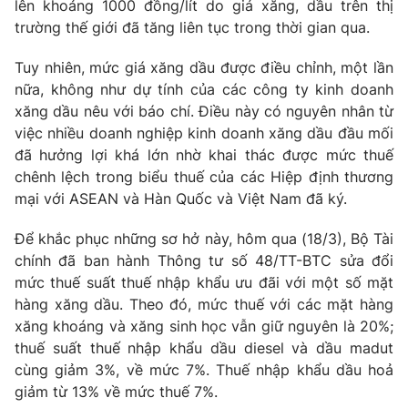
lên khoảng 1000 đồng/lít do giá xăng, dầu trên thị
trường thế giới đã tăng liên tục trong thời gian qua.
Photo
Infographic
Tuy nhiên, mức giá xăng dầu được điều chỉnh, một lần
Video
Shorts video
nữa, không như dự tính của các công ty kinh doanh
xăng dầu nêu với báo chí. Điều này có nguyên nhân từ
việc nhiều doanh nghiệp kinh doanh xăng dầu đầu mối
VTV Money
VTV Thể thao
đã hưởng lợi khá lớn nhờ khai thác được mức thuế
chênh lệch trong biểu thuế của các Hiệp định thương
VTV Sức khoẻ
Bất động sản
mại với ASEAN và Hàn Quốc và Việt Nam đã ký.
Để khắc phục những sơ hở này, hôm qua (18/3), Bộ Tài
Thị trường 24h
Tấm lòng Việt
chính đã ban hành Thông tư số 48/TT-BTC sửa đổi
mức thuế suất thuế nhập khẩu ưu đãi với một số mặt
VTV4
Vươn mình bằng AI
hàng xăng dầu. Theo đó, mức thuế với các mặt hàng
xăng khoáng và xăng sinh học vẫn giữ nguyên là 20%;
VTV9
VTV8
thuế suất thuế nhập khẩu dầu diesel và dầu madut
cùng giảm 3%, về mức 7%. Thuế nhập khẩu dầu hoả
giảm từ 13% về mức thuế 7%.
Liên hệ tòa soạn
English