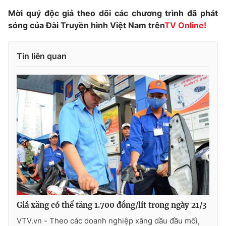
Mời quý độc giả theo dõi các chương trình đã phát
sóng của Đài Truyền hình Việt Nam trên
TV Online!
THỜI BÁO VTV
Tin liên quan
Theo dõi báo trên
Cơ quan chủ quản:
Đài Truyền hình Việt Nam
Cơ quan báo chí:
Thời báo VTV
Giấy phép hoạt động báo in và báo điện tử số 483/GP-BTTTT
cấp ngày 29/12/2023
Tổng Biên tập:
Vũ Thanh Thủy
Phó Tổng Biên tập:
Nguyễn Thị Mỹ Hạnh, Phạm Quốc Thắng,
Nguyễn Trọng Ninh
Giá xăng có thể tăng 1.700 đồng/lít trong ngày 21/3
Tổng đài VTV:
024.38 355 931 - 024.38 355 932
VTV.vn - Theo các doanh nghiệp xăng dầu đầu mối,