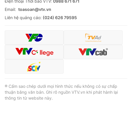
Ðiện thoại Thời báo VTV:
0988 671 671
Email:
toasoan@vtv.vn
Liên hệ quảng cáo:
(024) 626 79595
® Cấm sao chép dưới mọi hình thức nếu không có sự chấp
thuận bằng văn bản. Ghi rõ nguồn VTV.vn khi phát hành lại
thông tin từ website này.