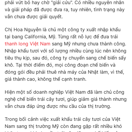
Phim VTV
phải vứt bỏ hay chờ "giải cứu". Có nhiều nguyên nhân
Giải trí
và giải pháp đã được đưa ra, tuy nhiên, tình trạng này
Hậu trường
vẫn chưa được giải quyết.
Điện ảnh
Đời sống
Nhân vật
Chị Hoa Nguyễn là chủ một công ty xuất nhập khẩu
Âm nhạc
Du lịch
tại bang California, Mỹ. Từng rất nỗ lực để đưa trái
Khán giả
Giáo dục
Sao
thanh long Việt Nam
sang Mỹ nhưng chưa thành công.
Làm đẹp
Giải sao mai
Nhập khẩu tươi với số lượng nhiều cùng lúc nên không
Tuyển sinh
Công nghệ
tiêu thụ kịp, sau đó, công ty chuyển sang chế biến sấy
Chất lượng cuộc sống
Học trực tuyến
khô. Tại thời điểm đó, mọi công đoạn chế biến và
Hitech Công nghệ tương lai
đóng gói đều phải thuê nhà máy của Nhật làm, vì thế,
Giao lưu trực tuyến
giá thành cao, không thể cạnh tranh.
Sản phẩm
Lịch phát sóng
Hiện một số doanh nghiệp Việt Nam đã làm chủ công
Thị trường
nghệ chế biến trái cây tươi, giúp giảm giá thành nhưng
Tư vấn
vẫn chưa đáp ứng được nhu cầu của thị trường.
Chuyên mục khác
Trong bối cảnh việc xuất khẩu trái cây tươi của Việt
Emagazine
Podcast
Nam sang thị trường Mỹ còn đang gặp rất nhiều khó