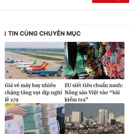
TIN CÙNG CHUYÊN MỤC
Giá vé máy bay nhiều
EU siết tiêu chuẩn xanh:
chặng tăng vọt dịp nghỉ
Nông sản Việt vào “bài
lễ 2/9
kiểm tra”