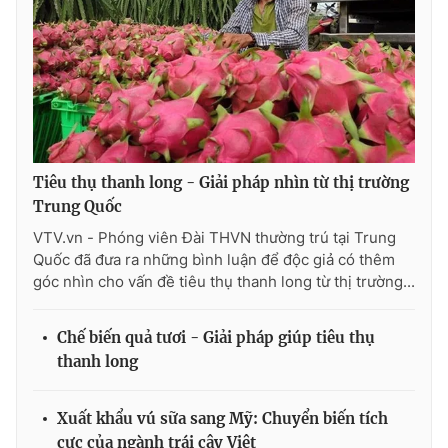
Ðiện thoại Thời báo VTV:
024.66 897 897
Email:
toasoan@vtv.vn
Liên hệ quảng cáo:
024-7300.7108
Tiêu thụ thanh long - Giải pháp nhìn từ thị trường
Trung Quốc
VTV.vn - Phóng viên Đài THVN thường trú tại Trung
Quốc đã đưa ra những bình luận để độc giả có thêm
góc nhìn cho vấn đề tiêu thụ thanh long từ thị trường...
Chế biến quả tươi - Giải pháp giúp tiêu thụ
® Cấm sao chép dưới mọi hình thức nếu không có sự chấp
thanh long
thuận bằng văn bản. Ghi rõ nguồn VTV.vn khi phát hành lại
thông tin từ website này.
Xuất khẩu vú sữa sang Mỹ: Chuyển biến tích
cực của ngành trái cây Việt