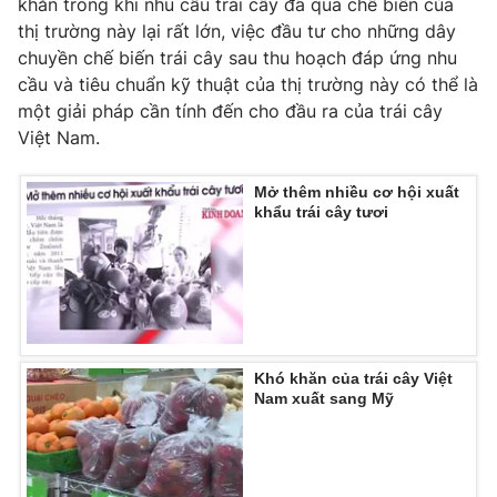
khăn trong khi nhu cầu trái cây đã qua chế biến của
thị trường này lại rất lớn, việc đầu tư cho những dây
Photo
Infographic
chuyền chế biến trái cây sau thu hoạch đáp ứng nhu
cầu và tiêu chuẩn kỹ thuật của thị trường này có thể là
Video
Shorts video
một giải pháp cần tính đến cho đầu ra của trái cây
Việt Nam.
VTV Money
VTV Thể thao
Mở thêm nhiều cơ hội xuất
khẩu trái cây tươi
VTV Sức khoẻ
Bất động sản
Thị trường 24h
Tấm lòng Việt
VTV4
Vươn mình bằng AI
Khó khăn của trái cây Việt
Nam xuất sang Mỹ
VTV9
VTV8
Liên hệ tòa soạn
English