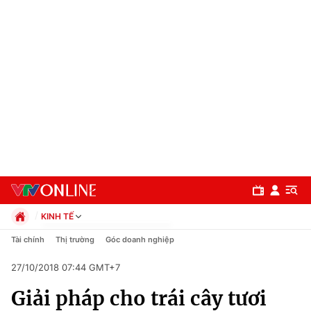
KINH TẾ
Chính trị
Tài chính
Thị trường
Góc doanh nghiệp
Xã hội
27/10/2018 07:44 GMT+7
Pháp luật
Chuyên mục
Kinh tế
Giải pháp cho trái cây tươi
Thể thao