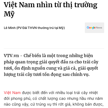
Chính trị
Việt Nam nhìn từ thị trường
Truyền hình
Mỹ
Văn hóa - Giải trí
Xã hội
Y tế
Đời sống
Lê Minh (PV Đài THVN thường trú tại Mỹ)
Pháp luật
Công nghệ
Giáo dục
Y tế
VTV.vn - Chế biến là một trong những biện
Thế giới
pháp quan trọng giải quyết đầu ra cho trái cây
Tin tức
tươi, ổn định nguồn cung và giá cả, giải quyết
Kinh tế
lượng trái cây tươi tồn đọng sau chính vụ.
Thế giới đó đây
Tài chính
Dữ liệu và đời sống
Câu chuyện quốc tế
Thị trường
Việt Nam
được biết đến với nhiều loại trái cây nhiệt
đới phong phú, có chất lượng cao nhưng hầu như năm
Truyền hình
Góc doanh nghiệp
nào cũng vậy, cứ trúng vụ thì rớt giá, không bán được,