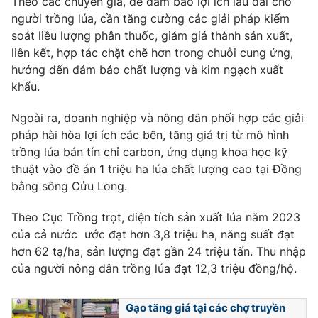
Theo các chuyên gia, để đảm bảo lợi ích lâu dài cho
Phim VTV
Giải trí
người trồng lúa, cần tăng cường các giải pháp kiểm
Hậu trường
soát liều lượng phân thuốc, giảm giá thành sản xuất,
Điện ảnh
liên kết, hợp tác chặt chẽ hơn trong chuỗi cung ứng,
Đời sống
Nhân vật
hướng đến đảm bảo chất lượng và kim ngạch xuất
Âm nhạc
Du lịch
khẩu.
Khán giả
Giáo dục
Sao
Làm đẹp
Giải sao mai
Ngoài ra, doanh nghiệp và nông dân phối hợp các giải
Tuyển sinh
pháp hài hòa lợi ích các bên, tăng giá trị từ mô hình
Công nghệ
Chất lượng cuộc sống
trồng lúa bán tín chỉ carbon, ứng dụng khoa học kỹ
Học trực tuyến
Hitech Công nghệ tương lai
thuật vào đề án 1 triệu ha lúa chất lượng cao tại Đồng
Giao lưu trực tuyến
bằng sông Cửu Long.
Sản phẩm
Theo Cục Trồng trọt, diện tích sản xuất lúa năm 2023
Lịch phát sóng
Thị trường
của cả nước ước đạt hơn 3,8 triệu ha, năng suất đạt
hơn 62 tạ/ha, sản lượng đạt gần 24 triệu tấn. Thu nhập
Tư vấn
của người nông dân trồng lúa đạt 12,3 triệu đồng/hộ.
Chuyên mục khác
Emagazine
Podcast
Gạo tăng giá tại các chợ truyền