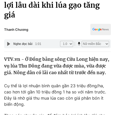
Chính trị
lợi lâu dài khi lúa gạo tăng
Truyền hình
giá
Văn hóa - Giải trí
Xã hội
Y tế
Đời sống
Thanh Chương
Pháp luật
Công nghệ
Giáo dục
Nghe đọc bài
1:01
Y tế
VTV.vn - Ở Đồng bằng sông Cửu Long hiện nay,
Thế giới
vụ lúa Thu Đông đang vừa được mùa, vừa được
Tin tức
giá. Nông dân có lãi cao nhất từ trước đến nay.
Kinh tế
Thế giới đó đây
Cụ thể là lợi nhuận bình quân gần 23 triệu đồng/ha,
Tài chính
Dữ liệu và đời sống
cao hơn tới gần 10 triệu đồng 1 ha so với năm trước.
Câu chuyện quốc tế
Thị trường
Đây là nhờ giá thu mua lúa cao còn giá phân bón ít
biến động.
Truyền hình
Góc doanh nghiệp