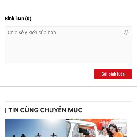
Ðiện thoại Thời báo VTV:
024.66 897 897
Email:
toasoan@vtv.vn
Bình luận
(
0
)
Liên hệ quảng cáo:
024-7300.7108
Gửi bình luận
® Cấm sao chép dưới mọi hình thức nếu không có sự chấp
TIN CÙNG CHUYÊN MỤC
thuận bằng văn bản. Ghi rõ nguồn VTV.vn khi phát hành lại
thông tin từ website này.