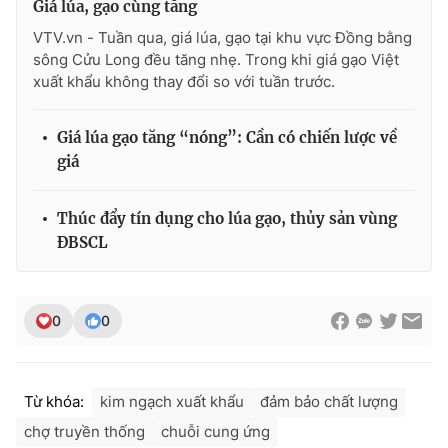
Giá lúa, gạo cùng tăng
VTV.vn - Tuần qua, giá lúa, gạo tại khu vực Đồng bằng
sông Cửu Long đều tăng nhẹ. Trong khi giá gạo Việt
xuất khẩu không thay đổi so với tuần trước.
THỜI BÁO VTV
Giá lúa gạo tăng “nóng”: Cần có chiến lược về
giá
Theo dõi báo trên
Thúc đẩy tín dụng cho lúa gạo, thủy sản vùng
ĐBSCL
Cơ quan chủ quản:
Đài Truyền hình Việt Nam
Cơ quan báo chí:
Thời báo VTV
Giấy phép hoạt động báo in và báo điện tử số 483/GP-BTTTT
0
0
cấp ngày 29/12/2023
Tổng Biên tập:
Vũ Thanh Thủy
Phó Tổng Biên tập:
Nguyễn Thị Mỹ Hạnh, Phạm Quốc Thắng,
Từ khóa:
kim ngạch xuất khẩu
đảm bảo chất lượng
Nguyễn Trọng Ninh
chợ truyền thống
chuỗi cung ứng
Tổng đài VTV:
024.38 355 931 - 024.38 355 932