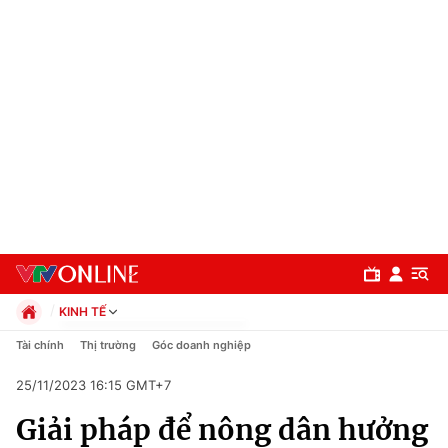
KINH TẾ
Chính trị
Tài chính
Thị trường
Góc doanh nghiệp
Xã hội
25/11/2023 16:15 GMT+7
Pháp luật
Chuyên mục
Kinh tế
Giải pháp để nông dân hưởng
Thể thao