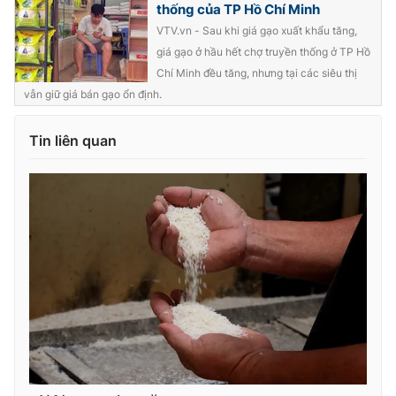
thống của TP Hồ Chí Minh
Photo
Infographic
VTV.vn - Sau khi giá gạo xuất khẩu tăng,
giá gạo ở hầu hết chợ truyền thống ở TP Hồ
Chí Minh đều tăng, nhưng tại các siêu thị
Video
Shorts video
vẫn giữ giá bán gạo ổn định.
VTV Money
VTV Thể thao
Tin liên quan
VTV Sức khoẻ
Bất động sản
Thị trường 24h
Tấm lòng Việt
VTV4
Vươn mình bằng AI
VTV9
VTV8
Liên hệ tòa soạn
English