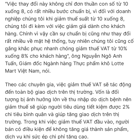
Email:
toasoan@vtv.vn
"Việc thay đổi này không chỉ đơn thuần con số từ 10
Liên hệ quảng cáo:
024-7300.7108
xuống 8, có rất nhiều bước chuẩn bị, vì đối với doanh
nghiệp chúng tôi khi giảm thuế suất từ 10 xuống 8,
chúng tôi đi kèm với việc giảm giá dành cho khách
hàng. Chính vì vậy cần sự chuẩn bị cũng như thay đổi
rất nhiều về mặt hệ thống, tuy nhiên chúng tôi cũng cố
gắng khắc phục nhanh chóng giảm thuế VAT từ 10%
xuống 8% cho khách hàng", ông Nguyễn Ngô Anh
Tuấn, Giám đốc Ngành hàng Thực phẩm khô Lotte
Mart Việt Nam, nói.
Theo các chuyên gia, việc giảm thuế VAT sẽ tác động
đến toàn bộ giao dịch trên thị trường. Vốn là đối
® Cấm sao chép dưới mọi hình thức nếu không có sự chấp
tượng bị ảnh hưởng lớn về thu nhập do dịch bệnh nên
thuận bằng văn bản. Ghi rõ nguồn VTV.vn khi phát hành lại
giảm thuế sẽ giúp người tiêu dùng tiết kiệm được 2%
thông tin từ website này.
chi tiêu bình quân và giúp tăng giao dịch trên thị
trường. Trong khi việc giảm thuế VAT đầu vào, người
bán có điều kiện để không tăng giá thành sản phẩm,
dịch vụ khi sức ép chi phí tăng cao.