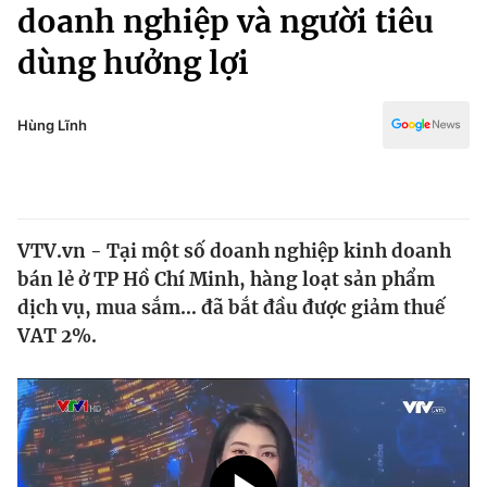
Chính trị
doanh nghiệp và người tiêu
Truyền hình
dùng hưởng lợi
Văn hóa - Giải trí
Xã hội
Y tế
Đời sống
Hùng Lĩnh
Pháp luật
Công nghệ
Giáo dục
Y tế
VTV.vn - Tại một số doanh nghiệp kinh doanh
Thế giới
bán lẻ ở TP Hồ Chí Minh, hàng loạt sản phẩm
Tin tức
dịch vụ, mua sắm… đã bắt đầu được giảm thuế
Kinh tế
VAT 2%.
Thế giới đó đây
Tài chính
Dữ liệu và đời sống
Câu chuyện quốc tế
Thị trường
Truyền hình
Góc doanh nghiệp