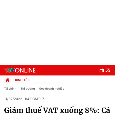
KINH TẾ
Chính trị
Tài chính
Thị trường
Góc doanh nghiệp
Xã hội
11/02/2022 11:42 GMT+7
Pháp luật
Chuyên mục
Kinh tế
Giảm thuế VAT xuống 8%: Cả
Thể thao