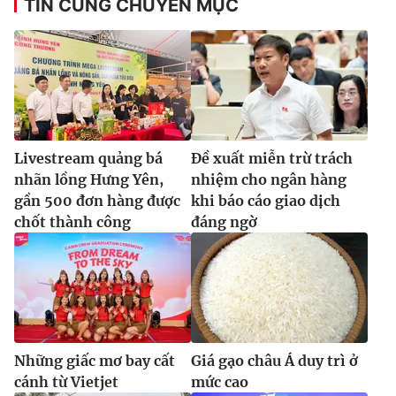
TIN CÙNG CHUYÊN MỤC
Livestream quảng bá
Đề xuất miễn trừ trách
nhãn lồng Hưng Yên,
nhiệm cho ngân hàng
gần 500 đơn hàng được
khi báo cáo giao dịch
chốt thành công
đáng ngờ
Những giấc mơ bay cất
Giá gạo châu Á duy trì ở
cánh từ Vietjet
mức cao