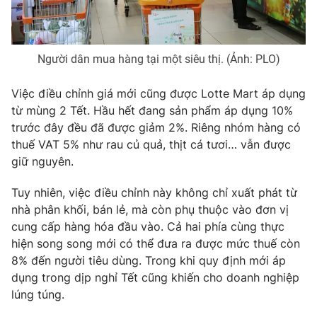
Người dân mua hàng tại một siêu thị. (Ảnh: PLO)
THỜI BÁO VTV
Việc điều chỉnh giá mới cũng được Lotte Mart áp dụng
Theo dõi báo trên
từ mùng 2 Tết. Hầu hết đang sản phẩm áp dụng 10%
trước đây đều đã được giảm 2%. Riêng nhóm hàng có
thuế VAT 5% như rau củ quả, thịt cá tươi… vẫn được
Cơ quan chủ quản:
Đài Truyền hình Việt Nam
giữ nguyên.
Cơ quan báo chí:
Thời báo VTV
Giấy phép hoạt động báo in và báo điện tử số 483/GP-BTTTT
Tuy nhiên, việc điều chỉnh này không chỉ xuất phát từ
cấp ngày 29/12/2023
nhà phân khối, bán lẻ, mà còn phụ thuộc vào đơn vị
Tổng Biên tập:
Vũ Thanh Thủy
cung cấp hàng hóa đầu vào. Cả hai phía cùng thực
hiện song song mới có thể đưa ra được mức thuế còn
Phó Tổng Biên tập:
Nguyễn Thị Mỹ Hạnh, Phạm Quốc Thắng,
Nguyễn Trọng Ninh
8% đến người tiêu dùng. Trong khi quy định mới áp
dụng trong dịp nghỉ Tết cũng khiến cho doanh nghiệp
Tổng đài VTV:
024.38 355 931 - 024.38 355 932
lúng túng.
Ðiện thoại Thời báo VTV:
024.66 897 897