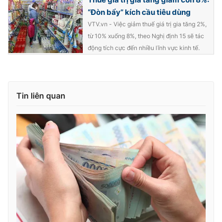
“Đòn bẩy” kích cầu tiêu dùng
VTV.vn - Việc giảm thuế giá trị gia tăng 2%,
từ 10% xuống 8%, theo Nghị định 15 sẽ tác
động tích cực đến nhiều lĩnh vực kinh tế.
Tin liên quan