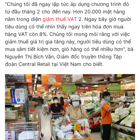
"Chúng tôi đã ngay lập tức áp dụng chương trình đó
Photo
Infographic
từ đầu tháng 2 cho đến nay. Hơn 20.000 mặt hàng
nằm trong diện
giảm thuế VAT
2. Ngay bây giờ người
tiêu dùng có thể nhìn thấy ngay trên hóa đơn mua
Video
Shorts video
hàng VAT còn 8%. Chúng tôi mong mỏi rằng với việc
giảm thuế giá trị gia tăng này, người tiêu dùng có thể
VTV Money
VTV Thể thao
mua sắm tiết kiệm hơn, giỏ hàng có thể nhiều hơn", bà
Nguyễn Thị Bích Vân, Giám đốc truyền thông Tập
đoàn Central Retail tại Việt Nam cho biết.
VTV Sức khoẻ
Bất động sản
Thị trường 24h
Tấm lòng Việt
VTV4
Vươn mình bằng AI
VTV9
VTV8
Liên hệ tòa soạn
English