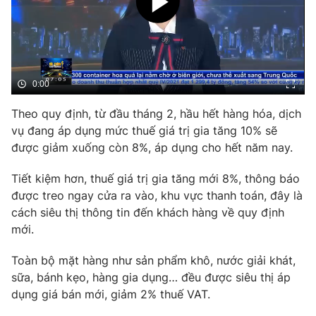
Phim VTV
Giải trí
Hậu trường
Điện ảnh
Đời sống
Nhân vật
Âm nhạc
Du lịch
0:00
Khán giả
Giáo dục
Sao
Làm đẹp
Theo quy định, từ đầu tháng 2, hầu hết hàng hóa, dịch
Giải sao mai
Tuyển sinh
vụ đang áp dụng mức thuế giá trị gia tăng 10% sẽ
Công nghệ
Chất lượng cuộc sống
được giảm xuống còn 8%, áp dụng cho hết năm nay.
Học trực tuyến
Hitech Công nghệ tương lai
Giao lưu trực tuyến
Tiết kiệm hơn, thuế giá trị gia tăng mới 8%, thông báo
Sản phẩm
được treo ngay cửa ra vào, khu vực thanh toán, đây là
cách siêu thị thông tin đến khách hàng về quy định
Lịch phát sóng
Thị trường
mới.
Tư vấn
Toàn bộ mặt hàng như sản phẩm khô, nước giải khát,
Chuyên mục khác
sữa, bánh kẹo, hàng gia dụng… đều được siêu thị áp
dụng giá bán mới, giảm 2% thuế VAT.
Emagazine
Podcast