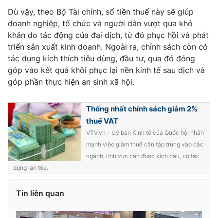
Ðiện thoại Thời báo VTV:
024.66 897 897
Dù vậy, theo Bộ Tài chính, số tiền thuế này sẽ giúp
Email:
toasoan@vtv.vn
doanh nghiệp, tổ chức và người dân vượt qua khó
Liên hệ quảng cáo:
024-7300.7108
khăn do tác động của đại dịch, từ đó phục hồi và phát
triển sản xuất kinh doanh. Ngoài ra, chính sách còn có
tác dụng kích thích tiêu dùng, đầu tư, qua đó đóng
góp vào kết quả khôi phục lại nền kinh tế sau dịch và
góp phần thực hiện an sinh xã hội.
Thống nhất chính sách giảm 2%
thuế VAT
VTV.vn - Uỷ ban Kinh tế của Quốc hội nhấn
mạnh việc giảm thuế cần tập trung vào các
ngành, lĩnh vực cần được kích cầu, có tác
dụng lan tỏa.
® Cấm sao chép dưới mọi hình thức nếu không có sự chấp
thuận bằng văn bản. Ghi rõ nguồn VTV.vn khi phát hành lại
thông tin từ website này.
Tin liên quan