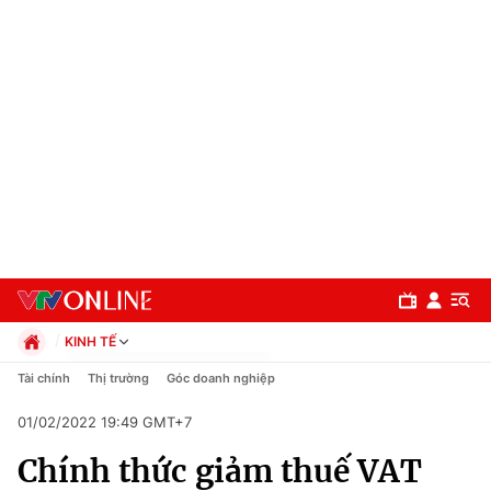
KINH TẾ
Chính trị
Tài chính
Thị trường
Góc doanh nghiệp
Xã hội
01/02/2022 19:49 GMT+7
Pháp luật
Chuyên mục
Kinh tế
Chính thức giảm thuế VAT
Thể thao