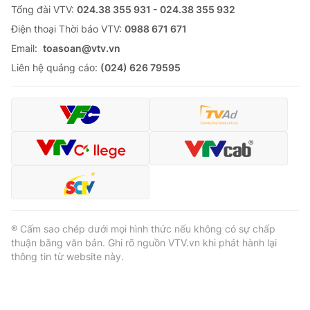
Tổng đài VTV:
024.38 355 931 - 024.38 355 932
Ðiện thoại Thời báo VTV:
0988 671 671
Email:
toasoan@vtv.vn
Liên hệ quảng cáo:
(024) 626 79595
® Cấm sao chép dưới mọi hình thức nếu không có sự chấp
thuận bằng văn bản. Ghi rõ nguồn VTV.vn khi phát hành lại
thông tin từ website này.