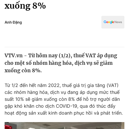
Chính trị
xuống 8%
Truyền hình
Văn hóa - Giải trí
Xã hội
Y tế
Anh Đặng
Đời sống
Pháp luật
Công nghệ
Giáo dục
Y tế
VTV.vn - Từ hôm nay (1/2), thuế VAT áp dụng
cho một số nhóm hàng hóa, dịch vụ sẽ giảm
Thế giới
xuống còn 8%.
Tin tức
Kinh tế
Từ 1/2 đến hết năm 2022, thuế giá trị gia tăng (VAT)
Thế giới đó đây
các nhóm hàng hóa, dịch vụ đang áp dụng mức thuế
Tài chính
suất 10% sẽ giảm xuống còn 8% để hỗ trợ người dân
Dữ liệu và đời sống
Câu chuyện quốc tế
gặp khó khăn cho dịch COVID-19, qua đó thúc đẩy
Thị trường
hoạt động sản xuất kinh doanh phục hồi và phát triển.
Truyền hình
Góc doanh nghiệp