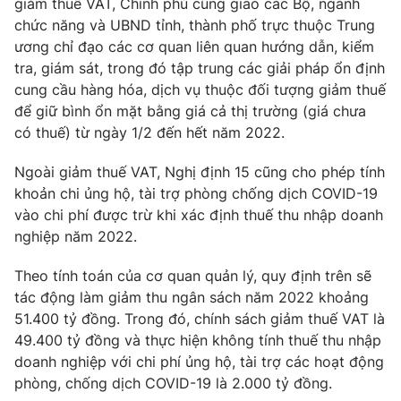
giảm thuế VAT, Chính phủ cũng giao các Bộ, ngành
chức năng và UBND tỉnh, thành phố trực thuộc Trung
ương chỉ đạo các cơ quan liên quan hướng dẫn, kiểm
tra, giám sát, trong đó tập trung các giải pháp ổn định
THỜI BÁO VTV
cung cầu hàng hóa, dịch vụ thuộc đối tượng giảm thuế
để giữ bình ổn mặt bằng giá cả thị trường (giá chưa
có thuế) từ ngày 1/2 đến hết năm 2022.
Ngoài giảm thuế VAT, Nghị định 15 cũng cho phép tính
Theo dõi báo trên
khoản chi ủng hộ, tài trợ phòng chống dịch COVID-19
vào chi phí được trừ khi xác định thuế thu nhập doanh
Cơ quan chủ quản:
Đài Truyền hình Việt Nam
nghiệp năm 2022.
Cơ quan báo chí:
Thời báo VTV
Theo tính toán của cơ quan quản lý, quy định trên sẽ
Giấy phép hoạt động báo in và báo điện tử số 483/GP-BTTTT
cấp ngày 29/12/2023
tác động làm giảm thu ngân sách năm 2022 khoảng
51.400 tỷ đồng. Trong đó, chính sách giảm thuế VAT là
Tổng Biên tập:
Vũ Thanh Thủy
49.400 tỷ đồng và thực hiện không tính thuế thu nhập
Phó Tổng Biên tập:
Nguyễn Thị Mỹ Hạnh, Phạm Quốc Thắng,
doanh nghiệp với chi phí ủng hộ, tài trợ các hoạt động
Nguyễn Trọng Ninh
phòng, chống dịch COVID-19 là 2.000 tỷ đồng.
Tổng đài VTV:
024.38 355 931 - 024.38 355 932