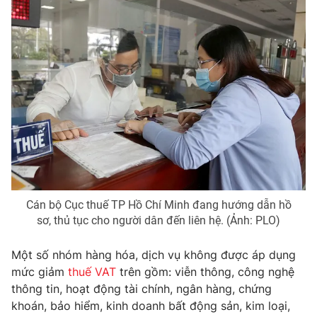
Phim VTV
Giải trí
Hậu trường
Điện ảnh
Đời sống
Nhân vật
Âm nhạc
Du lịch
Khán giả
Giáo dục
Sao
Làm đẹp
Giải sao mai
Tuyển sinh
Công nghệ
Chất lượng cuộc sống
Học trực tuyến
Hitech Công nghệ tương lai
Giao lưu trực tuyến
Sản phẩm
Cán bộ Cục thuế TP Hồ Chí Minh đang hướng dẫn hồ
Lịch phát sóng
sơ, thủ tục cho người dân đến liên hệ. (Ảnh: PLO)
Thị trường
Tư vấn
Một số nhóm hàng hóa, dịch vụ không được áp dụng
mức giảm
thuế VAT
trên gồm: viễn thông, công nghệ
Chuyên mục khác
thông tin, hoạt động tài chính, ngân hàng, chứng
Emagazine
Podcast
khoán, bảo hiểm, kinh doanh bất động sản, kim loại,