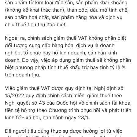
sản phẩm từ kim loại đúc sẵn, sản phẩm khai khoáng
(không kể khai thác than), than cốc, dầu mỏ tinh chế,
Photo
Infographic
sản phẩm hoá chất, sản phẩm hàng hóa và dịch vụ
chịu thuế tiêu thụ đặc biệt.
Video
Shorts video
Ngoài ra, chính sách giảm thuế VAT không phân biệt
đối tượng cung cấp hàng hóa, dịch vụ là doanh
VTV Money
VTV Thể thao
nghiệp, tổ chức hay hộ kinh doanh, cá nhân kinh
doanh. Do vậy, việc áp dụng giảm thuế sẽ không phân
VTV Sức khoẻ
Bất động sản
biệt phương pháp tính thuế khấu trừ hay tính tỷ lệ %
trên doanh thu.
Thị trường 24h
Tấm lòng Việt
Việc giảm thuế VAT được quy định tại Nghị định số
15/2022 quy định chính sách miễn, giảm thuế theo
VTV4
Vươn mình bằng AI
Nghị quyết số 43 của Quốc hội về chính sách tài khóa,
tiền tệ hỗ trợ theo Chương trình phục hồi và phát triển
VTV9
VTV8
kinh tế - xã hội, ban hành ngày 28/1.
Để người tiêu dùng thực sự được hưởng lợi từ việc
Liên hệ tòa soạn
English