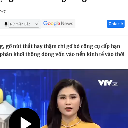
Góc ảnh
T+7
Chia sẻ
Giáo dục
Công nghệ
Tuyển sinh
Hitech Công ng
g, gỡ nút thắt hay thậm chí gỡ bỏ công cụ cấp hạn
Học trực tuyến
Sản phẩm
 phần khơi thông dòng vốn vào nền kinh tế vào thời
g
Thị trường
Tư vấn