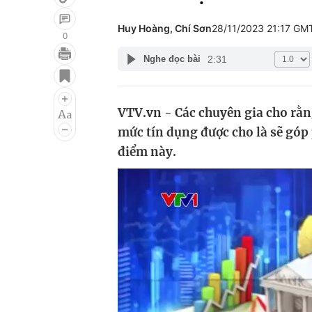
Huy Hoàng, Chí Sơn
28/11/2023 21:17 GM
0
2:31
Nghe đọc bài
Giải trí
Đời sống
Điện ảnh
Du lịch
VTV.vn - Các chuyên gia cho rằn
Âm nhạc
Làm đẹp
mức tín dụng được cho là sẽ góp
Sao
Chất lượng cuộc sốn
điểm này.