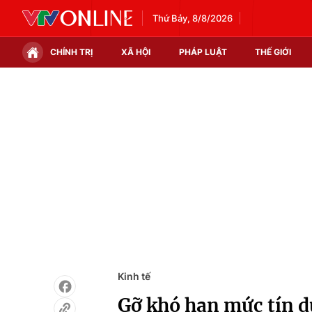
Thứ Bảy, 8/8/2026
CHÍNH TRỊ
XÃ HỘI
PHÁP LUẬT
THẾ GIỚI
Chính trị
Xã hội
Thế giới
Kinh tế
Tin tức
Tài chính
Thế giới đó đây
Thị trường
Câu chuyện quốc tế
Góc doanh nghiệp
Dữ liệu và đời sống
Kinh tế
Gỡ khó hạn mức tín d