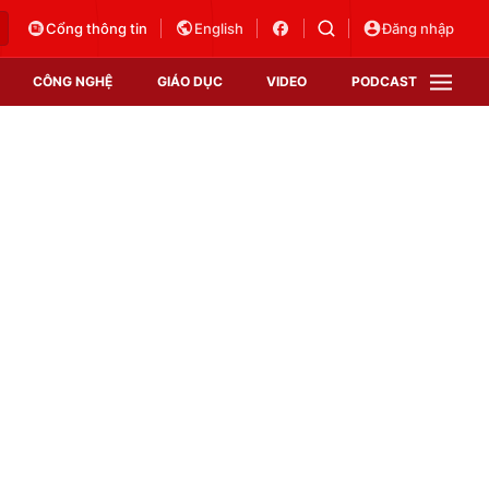
Cổng thông tin
English
Đăng nhập
CÔNG NGHỆ
GIÁO DỤC
VIDEO
PODCAST
VTV Money
VTV Thể thao
VTV Sức khoẻ
Bất động sản
Thị trường 24h
Tấm lòng Việt
Vươn mình bằng AI
VTV4
VTV8
VTV9
Lịch phát sóng
Giao lưu trực tuyến
Sự kiện