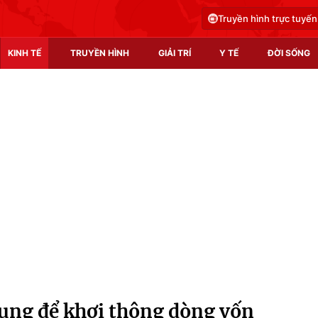
Truyền hình trực tuyến
KINH TẾ
TRUYỀN HÌNH
GIẢI TRÍ
Y TẾ
ĐỜI SỐNG
Pháp luật
Y tế
Truyền hình
Multimedia
Phim VTV
Video
Hậu trường
Shorts video
Nhân vật
Podcast
Khán giả
EMagazine
Giải sao mai
Photo
ụng để khơi thông dòng vốn
Infographic