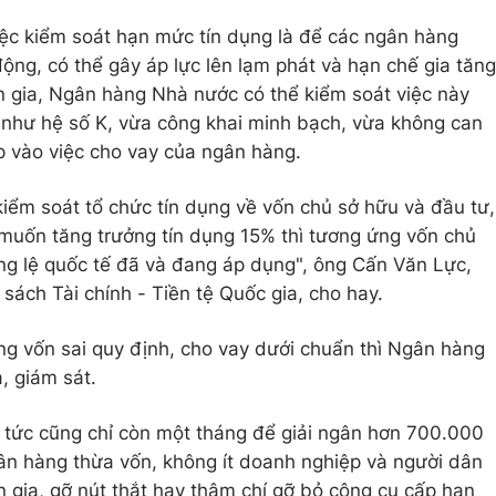
ệc kiểm soát hạn mức tín dụng là để các ngân hàng
ộng, có thể gây áp lực lên lạm phát và hạn chế gia tăng
n gia, Ngân hàng Nhà nước có thể kiểm soát việc này
o như hệ số K, vừa công khai minh bạch, vừa không can
ếp vào việc cho vay của ngân hàng.
kiểm soát tổ chức tín dụng về vốn chủ sở hữu và đầu tư,
g muốn tăng trưởng tín dụng 15% thì tương ứng vốn chủ
ng lệ quốc tế đã và đang áp dụng", ông Cấn Văn Lực,
sách Tài chính - Tiền tệ Quốc gia, cho hay.
g vốn sai quy định, cho vay dưới chuẩn thì Ngân hàng
, giám sát.
 tức cũng chỉ còn một tháng để giải ngân hơn 700.000
Ngân hàng thừa vốn, không ít doanh nghiệp và người dân
n gia, gỡ nút thắt hay thậm chí gỡ bỏ công cụ cấp hạn