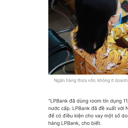
Ngân hàng thừa vốn, không ít doanh 
"LPBank đã dùng room tín dụng 11
nước cấp. LPBank đã đề xuất với
để có điều kiện cho vay một số d
hàng LPBank, cho biết.