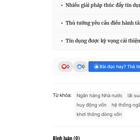
Nhiều giải pháp thúc đẩy tín d
Thủ tướng yêu cầu điều hành tăn
Tín dụng được kỳ vọng cải thiệ
0
0
Bài đọc hay? Thả t
Từ khóa:
Ngân hàng Nhà nước
lãi s
huy động vốn
hệ thống ng
khơi thông dòng vốn
Bình luận
(
0
)