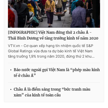
Ðiện thoại Thời báo VTV:
024.66 897 897
Email:
toasoan@vtv.vn
Liên hệ quảng cáo:
024-7300.7108
[INFOGRAPHIC] Việt Nam đứng thứ 2 châu Á -
Thái Bình Dương về tăng trưởng kinh tế năm 2020
VTV.vn - Cơ quan xếp hạng tín nhiệm quốc tế S&P
Global Ratings vừa đưa ra dự báo kinh tế Việt Nam
tăng trưởng 1,9% trong năm 2020, đứng thứ 2 khu...
Báo nước ngoài gọi Việt Nam là “phép màu kinh
tế ở châu Á”
® Cấm sao chép dưới mọi hình thức nếu không có sự chấp
thuận bằng văn bản. Ghi rõ nguồn VTV.vn khi phát hành lại
Châu Á là điểm sáng trong “bức tranh màu
thông tin từ website này.
xám” của kinh tế toàn cầu