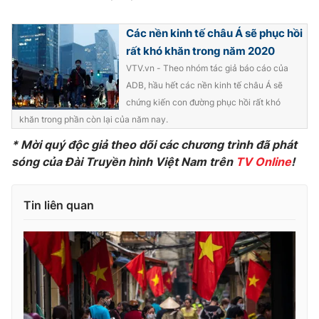
Các nền kinh tế châu Á sẽ phục hồi
rất khó khăn trong năm 2020
THỜI BÁO VTV
VTV.vn - Theo nhóm tác giả báo cáo của
ADB, hầu hết các nền kinh tế châu Á sẽ
chứng kiến con đường phục hồi rất khó
khăn trong phần còn lại của năm nay.
Theo dõi báo trên
* Mời quý độc giả theo dõi các chương trình đã phát
sóng của Đài Truyền hình Việt Nam trên
TV Online
!
Cơ quan chủ quản:
Đài Truyền hình Việt Nam
Cơ quan báo chí:
Thời báo VTV
Tin liên quan
Giấy phép hoạt động báo in và báo điện tử số 483/GP-BTTTT
cấp ngày 29/12/2023
Tổng Biên tập:
Vũ Thanh Thủy
Phó Tổng Biên tập:
Nguyễn Thị Mỹ Hạnh, Phạm Quốc Thắng,
Nguyễn Trọng Ninh
Tổng đài VTV:
024.38 355 931 - 024.38 355 932