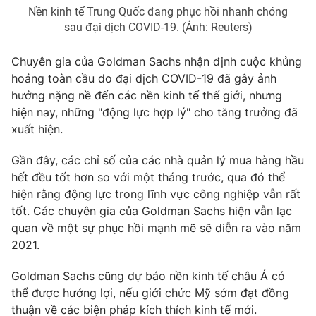
Nền kinh tế Trung Quốc đang phục hồi nhanh chóng
Photo
Infographic
sau đại dịch COVID-19. (Ảnh: Reuters)
Chuyên gia của Goldman Sachs nhận định cuộc khủng
Video
Shorts video
hoảng toàn cầu do đại dịch COVID-19 đã gây ảnh
hưởng nặng nề đến các nền kinh tế thế giới, nhưng
VTV Money
VTV Thể thao
hiện nay, những "động lực hợp lý" cho tăng trưởng đã
xuất hiện.
VTV Sức khoẻ
Bất động sản
Gần đây, các chỉ số của các nhà quản lý mua hàng hầu
hết đều tốt hơn so với một tháng trước, qua đó thể
Thị trường 24h
Tấm lòng Việt
hiện rằng động lực trong lĩnh vực công nghiệp vẫn rất
tốt. Các chuyên gia của Goldman Sachs hiện vẫn lạc
VTV4
Vươn mình bằng AI
quan về một sự phục hồi mạnh mẽ sẽ diễn ra vào năm
2021.
VTV9
VTV8
Goldman Sachs cũng dự báo nền kinh tế châu Á có
thể được hưởng lợi, nếu giới chức Mỹ sớm đạt đồng
Liên hệ tòa soạn
English
thuận về các biện pháp kích thích kinh tế mới.