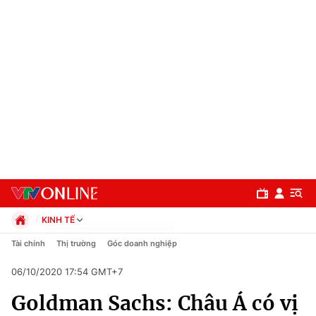
KINH TẾ
Chính trị
Tài chính
Thị trường
Góc doanh nghiệp
Xã hội
06/10/2020 17:54 GMT+7
Pháp luật
Chuyên mục
Kinh tế
Goldman Sachs: Châu Á có vị
Thể thao