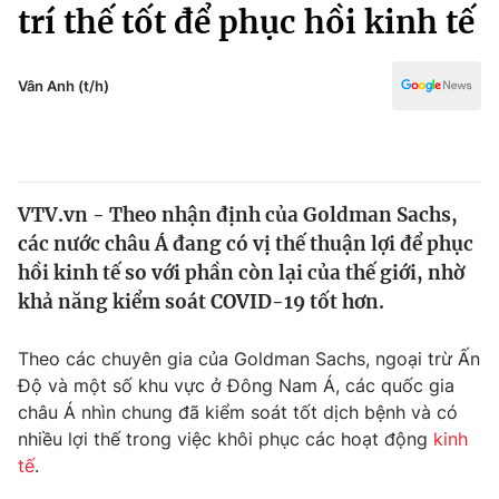
Chính trị
trí thế tốt để phục hồi kinh tế
Truyền hình
Văn hóa - Giải trí
Xã hội
Y tế
Vân Anh (t/h)
Đời sống
Pháp luật
Công nghệ
Giáo dục
Y tế
VTV.vn - Theo nhận định của Goldman Sachs,
các nước châu Á đang có vị thế thuận lợi để phục
Thế giới
hồi kinh tế so với phần còn lại của thế giới, nhờ
khả năng kiểm soát COVID-19 tốt hơn.
Tin tức
Kinh tế
Thế giới đó đây
Theo các chuyên gia của Goldman Sachs, ngoại trừ Ấn
Tài chính
Độ và một số khu vực ở Đông Nam Á, các quốc gia
Dữ liệu và đời sống
Câu chuyện quốc tế
châu Á nhìn chung đã kiểm soát tốt dịch bệnh và có
Thị trường
nhiều lợi thế trong việc khôi phục các hoạt động
kinh
Truyền hình
Góc doanh nghiệp
tế
.