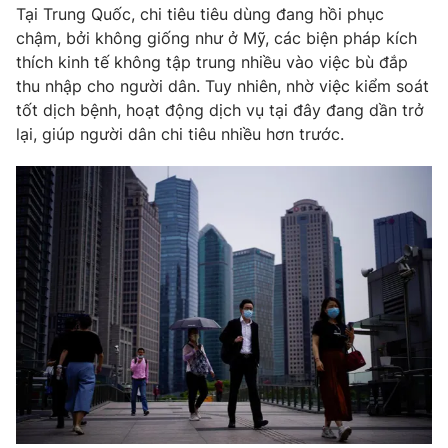
Phim VTV
Tại Trung Quốc, chi tiêu tiêu dùng đang hồi phục
Giải trí
chậm, bởi không giống như ở Mỹ, các biện pháp kích
Hậu trường
thích kinh tế không tập trung nhiều vào việc bù đắp
Điện ảnh
Đời sống
Nhân vật
thu nhập cho người dân. Tuy nhiên, nhờ việc kiểm soát
Âm nhạc
tốt dịch bệnh, hoạt động dịch vụ tại đây đang dần trở
Du lịch
Khán giả
lại, giúp người dân chi tiêu nhiều hơn trước.
Giáo dục
Sao
Làm đẹp
Giải sao mai
Tuyển sinh
Công nghệ
Chất lượng cuộc sống
Học trực tuyến
Hitech Công nghệ tương lai
Giao lưu trực tuyến
Sản phẩm
Lịch phát sóng
Thị trường
Tư vấn
Chuyên mục khác
Emagazine
Podcast