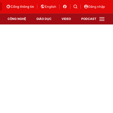
Cổng thông tin
English
Đăng nhập
CÔNG NGHỆ
GIÁO DỤC
VIDEO
PODCAST
VTV Money
VTV Thể thao
VTV Sức khoẻ
Bất động sản
Thị trường 24h
Tấm lòng Việt
Vươn mình bằng AI
VTV4
VTV8
VTV9
Lịch phát sóng
Giao lưu trực tuyến
Sự kiện