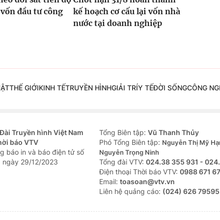
 vốn đầu tư công
kế hoạch cơ cấu lại vốn nhà
nước tại doanh nghiệp
UẬT
THẾ GIỚI
KINH TẾ
TRUYỀN HÌNH
GIẢI TRÍ
Y TẾ
ĐỜI SỐNG
CÔNG NG
Đài Truyền hình Việt Nam
Tổng Biên tập:
Vũ Thanh Thủy
hời báo VTV
Phó Tổng Biên tập:
Nguyễn Thị Mỹ Hạ
g báo in và báo điện tử số
Nguyễn Trọng Ninh
 ngày 29/12/2023
Tổng đài VTV:
024.38 355 931 - 024
Ðiện thoại Thời báo VTV:
0988 671 6
Email:
toasoan@vtv.vn
Liên hệ quảng cáo:
(024) 626 79595