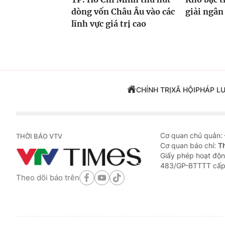
dòng vốn Châu Âu vào các
giải ngân
lĩnh vực giá trị cao
CHÍNH TRỊ
XÃ HỘI
PHÁP L
Cơ quan chủ quản:
THỜI BÁO VTV
Cơ quan báo chí:
T
Giấy phép hoạt độn
483/GP-BTTTT cấp
Theo dõi báo trên