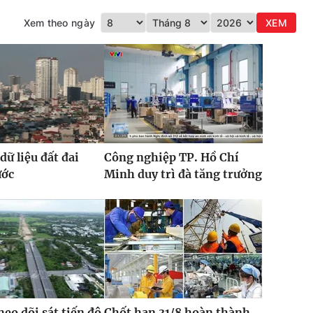
Xem theo ngày
XEM
dữ liệu đất đai
Công nghiệp TP. Hồ Chí
ước
Minh duy trì đà tăng trưởng
heo dõi sát tiến độ
Chốt hạn 31/8 hoàn thành