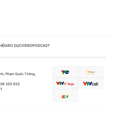
HỆ
GIÁO DỤC
VIDEO
PODCAST
nh, Phạm Quốc Thắng,
.38 355 932
71