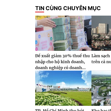
TIN CÙNG CHUYÊN MỤC
Đề xuất giảm 30% thuế thu
Làm sạch 
nhập cho hộ kinh doanh,
trên cả n
doanh nghiệp có doanh...
TP. Hồ Chí Minh thu hút
Kho bạc t