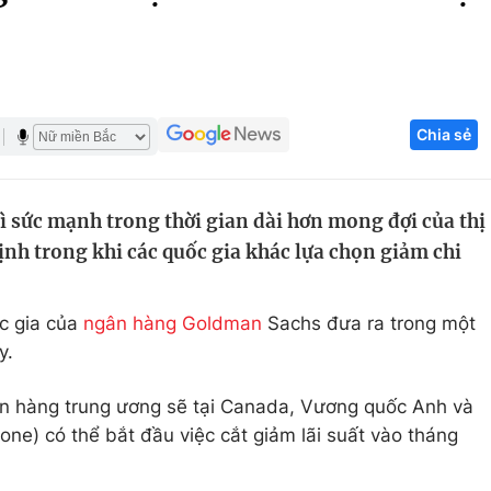
Góc ảnh
Giáo dục
Công nghệ
Chia sẻ
Tuyển sinh
Hitech Công ng
Học trực tuyến
Sản phẩm
ì sức mạnh trong thời gian dài hơn mong đợi của thị
g
Thị trường
định trong khi các quốc gia khác lựa chọn giảm chi
Tư vấn
c gia của
ngân hàng Goldman
Sachs đưa ra trong một
y.
ân hàng trung ương sẽ tại Canada, Vương quốc Anh và
ne) có thể bắt đầu việc cắt giảm lãi suất vào tháng