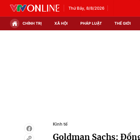
Thứ Bảy, 8/8/2026
CHÍNH TRỊ
XÃ HỘI
PHÁP LUẬT
THẾ GIỚI
Chính trị
Xã hội
Thế giới
Kinh tế
Tin tức
Tài chính
Thế giới đó đây
Thị trường
Câu chuyện quốc tế
Góc doanh nghiệp
Dữ liệu và đời sống
Kinh tế
Goldman Sachs: Đồng 