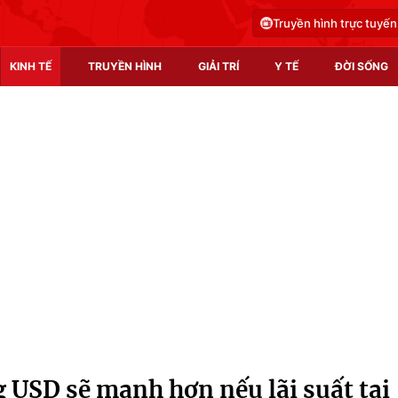
Truyền hình trực tuyến
KINH TẾ
TRUYỀN HÌNH
GIẢI TRÍ
Y TẾ
ĐỜI SỐNG
Pháp luật
Y tế
Truyền hình
Multimedia
Phim VTV
Video
Hậu trường
Shorts video
Nhân vật
Podcast
Khán giả
EMagazine
Giải sao mai
Photo
USD sẽ mạnh hơn nếu lãi suất tại
Infographic