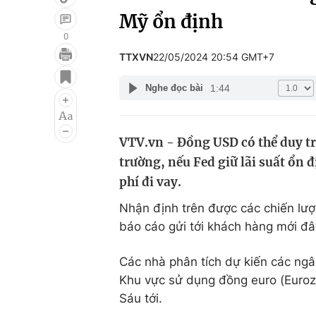
Mỹ ổn định
0
TTXVN
22/05/2024 20:54 GMT+7
Giải trí
Đời sống
1:44
Nghe đọc bài
Điện ảnh
Du lịch
Âm nhạc
Làm đẹp
VTV.vn - Đồng USD có thể duy tr
Sao
Chất lượng cuộc sốn
trường, nếu Fed giữ lãi suất ổn 
phí đi vay.
Nhận định trên được các chiến lượ
báo cáo gửi tới khách hàng mới đâ
Các nhà phân tích dự kiến các ng
Khu vực sử dụng đồng euro (Eurozo
Sáu tới.