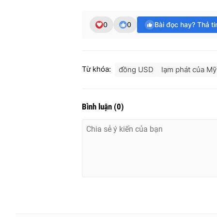
0
0
Bài đọc hay? Thả t
Từ khóa:
đồng USD
lạm phát của Mỹ
Bình luận
(
0
)