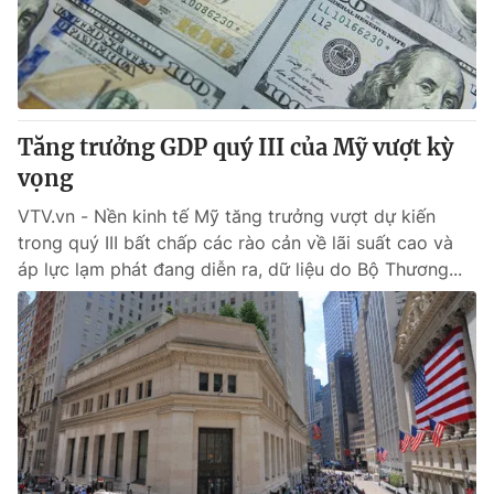
Giao lưu trực tuyến
Sản phẩm
Lịch phát sóng
Thị trường
Tư vấn
Tăng trưởng GDP quý III của Mỹ vượt kỳ
Chuyên mục khác
vọng
Emagazine
Podcast
VTV.vn - Nền kinh tế Mỹ tăng trưởng vượt dự kiến
trong quý III bất chấp các rào cản về lãi suất cao và
Photo
Infographic
áp lực lạm phát đang diễn ra, dữ liệu do Bộ Thương...
Video
Shorts video
VTV Money
VTV Thể thao
VTV Sức khoẻ
Bất động sản