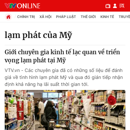
CHÍNH TRỊ
XÃ HỘI
PHÁP LUẬT
THẾ GIỚI
KINH TẾ
TRUYỀ
lạm phát của Mỹ
Chuyên mục
Giới chuyên gia kinh tế lạc quan về triển
Chính trị
vọng lạm phát tại Mỹ
VTV.vn - Các chuyên gia đã có những số liệu để đánh
Xã hội
giá về tình hình lạm phát Mỹ và qua đó gián tiếp nhận
định khả năng hạ lãi suất thời gian tới.
Pháp luật
Y tế
Thế giới