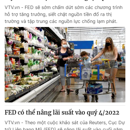
VTV.vn - FED sẽ sớm chấm dứt sớm các chương trình
hỗ trợ tăng trưởng, siết chặt nguồn tiền đổ ra thị
trường và tập trung các nguồn lực chống lạm phát.
FED có thể nâng lãi suất vào quý 4/2022
VTV.vn - Theo một cuộc khảo sát của Reuters, Cục Dự
trữ Liên bang Mỹ (FED) sẽ nâng lãi suất vào cuối năm