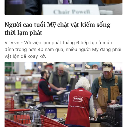
Giấy phép hoạt động báo in và báo điện tử số 483/GP-BTTTT
cấp ngày 29/12/2023
Tổng Biên tập:
Vũ Thanh Thủy
Người cao tuổi Mỹ chật vật kiếm sống
Phó Tổng Biên tập:
Nguyễn Thị Mỹ Hạnh, Phạm Quốc Thắng,
thời lạm phát
Nguyễn Trọng Ninh
Tổng đài VTV:
024.38 355 931 - 024.38 355 932
VTV.vn - Với việc lạm phát tháng 6 tiếp tục ở mức
Ðiện thoại Thời báo VTV:
024.66 897 897
đỉnh trong hơn 40 năm qua, nhiều người Mỹ đang phải
Email:
toasoan@vtv.vn
vật lộn để xoay xở.
Liên hệ quảng cáo:
024-7300.7108