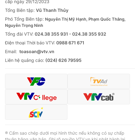
cấp ngày 29/12/2023
Tổng Biên tập:
Vũ Thanh Thủy
Phó Tổng Biên tập:
Nguyễn Thị Mỹ Hạnh, Phạm Quốc Thắng,
Nguyễn Trọng Ninh
Tổng đài VTV:
024.38 355 931 - 024.38 355 932
Ðiện thoại Thời báo VTV:
0988 671 671
Email:
toasoan@vtv.vn
Liên hệ quảng cáo:
(024) 626 79595
® Cấm sao chép dưới mọi hình thức nếu không có sự chấp
thuận bằng văn bản. Ghi rõ nguồn VTV.vn khi phát hành lại