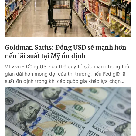
Tin tức
Kinh tế
Thế giới đó đây
Tài chính
Dữ liệu và đời sống
Câu chuyện quốc tế
Thị trường
Goldman Sachs: Đồng USD sẽ mạnh hơn
Truyền hình
Góc doanh nghiệp
nếu lãi suất tại Mỹ ổn định
Phim VTV
Giải trí
VTV.vn - Đồng USD có thể duy trì sức mạnh trong thời
Hậu trường
gian dài hơn mong đợi của thị trường, nếu Fed giữ lãi
Điện ảnh
suất ổn định trong khi các quốc gia khác lựa chọn...
Đời sống
Nhân vật
Âm nhạc
Du lịch
Khán giả
Giáo dục
Sao
Làm đẹp
Giải sao mai
Tuyển sinh
Công nghệ
Chất lượng cuộc sống
Học trực tuyến
Hitech Công nghệ tương lai