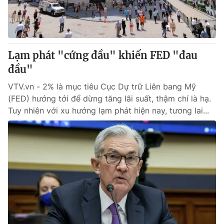
Thị trường 24h
Tấm lòng Việt
VTV4
Vươn mình bằng AI
Lạm phát "cứng đầu" khiến FED "đau
VTV9
VTV8
đầu"
VTV.vn - 2% là mục tiêu Cục Dự trữ Liên bang Mỹ
Liên hệ tòa soạn
English
(FED) hướng tới để dừng tăng lãi suất, thậm chí là hạ.
Tuy nhiên với xu hướng lạm phát hiện nay, tương lai...
THỜI BÁO VTV
Theo dõi báo trên
Cơ quan chủ quản:
Đài Truyền hình Việt Nam
Cơ quan báo chí:
Thời báo VTV