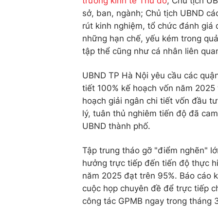
trưởng kinh tế Thủ đô
, Chủ tịch U
sở, ban, ngành; Chủ tịch UBND các
rút kinh nghiệm, tổ chức đánh gi
những hạn chế, yếu kém trong quản
tập thể cũng như cá nhân liên quan,
UBND TP Hà Nội yêu cầu các quận,
tiết 100% kế hoạch vốn năm 2025 t
hoạch giải ngân chi tiết vốn đầu 
lý, tuân thủ nghiêm tiến độ đã c
UBND thành phố.
Tập trung tháo gỡ "điểm nghẽn" lớ
hưởng trực tiếp đến tiến độ thực 
năm 2025 đạt trên 95%. Báo cáo kế
cuộc họp chuyên đề để trực tiếp ch
công tác GPMB ngay trong tháng 