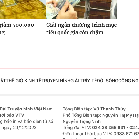
 giảm 500.000
Giải ngân chương trình mục
ng
tiêu quốc gia còn chậm
UẬT
THẾ GIỚI
KINH TẾ
TRUYỀN HÌNH
GIẢI TRÍ
Y TẾ
ĐỜI SỐNG
CÔNG NG
Đài Truyền hình Việt Nam
Tổng Biên tập:
Vũ Thanh Thủy
hời báo VTV
Phó Tổng Biên tập:
Nguyễn Thị Mỹ Hạ
g báo in và báo điện tử số
Nguyễn Trọng Ninh
 ngày 29/12/2023
Tổng đài VTV:
024.38 355 931 - 024
Ðiện thoại Thời báo VTV:
0988 671 6