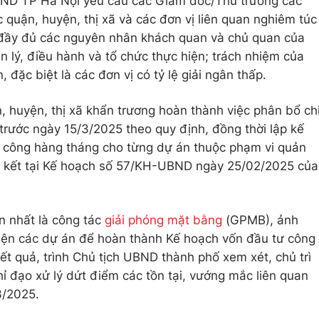
BND TP Hà Nội yêu cầu các Giám đốc/Thủ trưởng các
 quận, huyện, thị xã và các đơn vị liên quan nghiêm túc
á đầy đủ các nguyên nhân khách quan và chủ quan của
 lý, điều hành và tổ chức thực hiện; trách nhiệm của
 đặc biệt là các đơn vị có tỷ lệ giải ngân thấp.
 huyện, thị xã khẩn trương hoàn thành việc phân bổ ch
rước ngày 15/3/2025 theo quy định, đồng thời lập kế
tư công hàng tháng cho từng dự án thuộc phạm vi quản
am kết tại Kế hoạch số 57/KH-UBND ngày 25/02/2025 của
n nhất là công tác
giải phóng mặt bằng
(GPMB), ảnh
hiện các dự án để hoàn thành Kế hoạch vốn đầu tư công
t quả, trình Chủ tịch UBND thành phố xem xét, chủ trì
ỉ đạo xử lý dứt điểm các tồn tại, vướng mắc liên quan
3/2025.