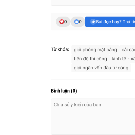
0
0
Bài đọc hay? Thả t
Từ khóa:
giải phóng mặt bằng
cải cá
tiến độ thi công
kinh tế - x
giải ngân vốn đầu tư công
Bình luận
(
0
)