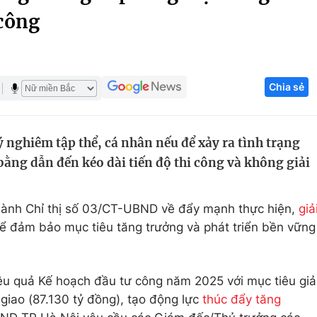
 công
Góc ảnh
Giáo dục
Công nghệ
Chia sẻ
Tuyển sinh
Hitech Công ng
Học trực tuyến
Sản phẩm
ý nghiêm tập thể, cá nhân nếu để xảy ra tình trạng
g
Thị trường
bằng dẫn đến kéo dài tiến độ thi công và không giải
Tư vấn
ành Chỉ thị số 03/CT-UBND về đẩy mạnh thực hiện,
giả
ể đảm bảo mục tiêu tăng trưởng và phát triển bền vững
ệu quả Kế hoạch đầu tư công năm 2025 với mục tiêu giả
iao (87.130 tỷ đồng), tạo động lực
thúc đẩy tăng