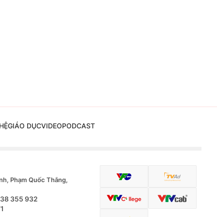
HỆ
GIÁO DỤC
VIDEO
PODCAST
nh, Phạm Quốc Thắng,
.38 355 932
71