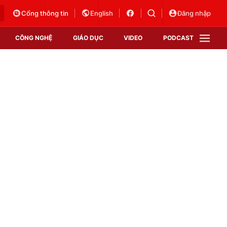
Cổng thông tin
English
Đăng nhập
CÔNG NGHỆ
GIÁO DỤC
VIDEO
PODCAST
VTV Money
VTV Thể thao
VTV Sức khoẻ
Bất động sản
Thị trường 24h
Tấm lòng Việt
Vươn mình bằng AI
VTV4
VTV8
VTV9
Lịch phát sóng
Giao lưu trực tuyến
Sự kiện