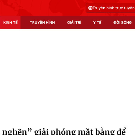
Truyền hình trực tuyến
KINH TẾ
TRUYỀN HÌNH
GIẢI TRÍ
Y TẾ
ĐỜI SỐNG
Pháp luật
Y tế
Truyền hình
Multimedia
Phim VTV
Video
Hậu trường
Shorts video
Nhân vật
Podcast
Khán giả
EMagazine
Giải sao mai
Photo
 nghẽn” giải phóng mặt bằng để
Infographic