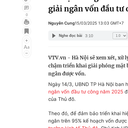
giải ngân vốn đầu tư
0
Nguyễn Cung
15/03/2025 13:03 GMT+7
Giải trí
Đời sống
3:10
Nghe đọc bài
Điện ảnh
Du lịch
Âm nhạc
Làm đẹp
VTV.vn - Hà Nội sẽ xem xét, xử l
Sao
Chất lượng cuộc sốn
chậm triển khai giải phóng mặt 
ngân được vốn.
Ngày 14/3, UBND TP Hà Nội ban h
ngân vốn đầu tư công năm 2025
đ
của Thủ đô.
Theo đó, để đảm bảo triển khai hi
ngân trên 95% kế hoạch vốn được g