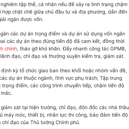
nghiêm tập thể, cá nhân nếu để xảy ra tình trạng chậm
i hợp chặt chẽ giữa chủ đầu tư và địa phương, dẫn đến
giải ngân được vốn.
 ngân các dự án trọng điểm và dự án sử dụng vốn ngân
hai các dự án theo đúng tiến độ đã cam kết, đồng thời
nh chính
, tháo gỡ khó khăn. Đẩy nhanh công tác GPMB,
 lãnh đạo, chỉ đạo và thường xuyên kiểm tra, giám sát.
định kỳ tổ chức giao ban theo khối hoặc nhóm vấn đề,
 các dự án thuộc ngành, lĩnh vực phụ trách; Tập trung
án trọng điểm, các công trình chuyển tiếp, chậm tiến độ
g mắc.
giám sát tại hiện trường, chỉ đạo, đôn đốc các nhà thầu
đủ máy móc, thiết bị, nhân lực thi công, bảo đảm tiến độ
g chỉ đạo của Thủ tướng Chính phủ.