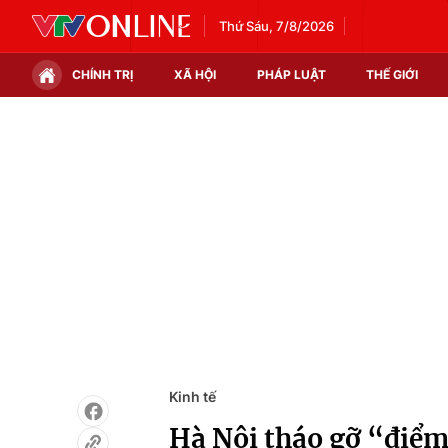
Thứ Sáu, 7/8/2026
CHÍNH TRỊ
XÃ HỘI
PHÁP LUẬT
THẾ GIỚI
Chính trị
Xã hội
Thế giới
Kinh tế
Tin tức
Tài chính
Thế giới đó đây
Thị trường
Câu chuyện quốc tế
Góc doanh nghiệp
Dữ liệu và đời sống
Kinh tế
Hà Nội tháo gỡ “điểm