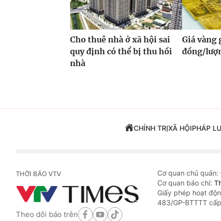
Cho thuê nhà ở xã hội sai
Giá vàng
quy định có thể bị thu hồi
đồng/lượ
nhà
CHÍNH TRỊ
XÃ HỘI
PHÁP L
Cơ quan chủ quản:
THỜI BÁO VTV
Cơ quan báo chí:
T
Giấy phép hoạt độn
483/GP-BTTTT cấp
Theo dõi báo trên