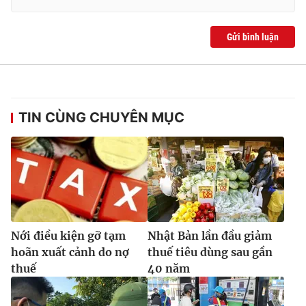
Ðiện thoại Thời báo VTV:
024.66 897 897
Email:
toasoan@vtv.vn
Gửi bình luận
Liên hệ quảng cáo:
024-7300.7108
TIN CÙNG CHUYÊN MỤC
Nới điều kiện gỡ tạm
Nhật Bản lần đầu giảm
® Cấm sao chép dưới mọi hình thức nếu không có sự chấp
hoãn xuất cảnh do nợ
thuế tiêu dùng sau gần
thuận bằng văn bản. Ghi rõ nguồn VTV.vn khi phát hành lại
thông tin từ website này.
thuế
40 năm