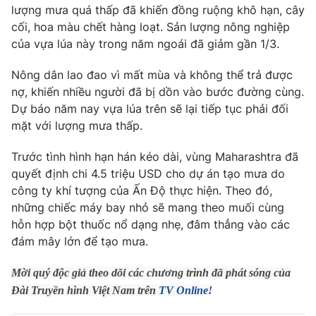
Phim VTV
lượng mưa quá thấp đã khiến đồng ruộng khô hạn, cây
Giải trí
cối, hoa màu chết hàng loạt. Sản lượng nông nghiệp
Hậu trường
của vựa lúa này trong năm ngoái đã giảm gần 1/3.
Điện ảnh
Đời sống
Nhân vật
Âm nhạc
Nông dân lao đao vì mất mùa và không thể trả được
Du lịch
Khán giả
nợ, khiến nhiều người đã bị dồn vào bước đường cùng.
Giáo dục
Sao
Dự báo năm nay vựa lúa trên sẽ lại tiếp tục phải đối
Làm đẹp
Giải sao mai
mặt với lượng mưa thấp.
Tuyển sinh
Công nghệ
Chất lượng cuộc sống
Học trực tuyến
Trước tình hình hạn hán kéo dài, vùng Maharashtra đã
Hitech Công nghệ tương lai
quyết định chi 4.5 triệu USD cho dự án tạo mưa do
Giao lưu trực tuyến
công ty khí tượng của Ấn Độ thực hiện. Theo đó,
Sản phẩm
những chiếc máy bay nhỏ sẽ mang theo muối cùng
Lịch phát sóng
Thị trường
hỗn hợp bột thuốc nổ dạng nhẹ, đâm thẳng vào các
đám mây lớn để tạo mưa.
Tư vấn
Chuyên mục khác
Mời quý độc giả theo dõi các chương trình đã phát sóng của
Đài Truyền hình Việt Nam trên
TV Online!
Emagazine
Podcast