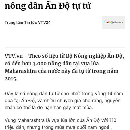
Chính trị
nông dân Ấn Độ tự tử
Truyền hình
Văn hóa - Giải trí
Xã hội
Y tế
Trung tâm Tin tức VTV24
Đời sống
Pháp luật
Công nghệ
Giáo dục
Y tế
VTV.vn - Theo số liệu từ Bộ Nông nghiệp Ấn Độ,
có đến hơn 3.000 nông dân tại vựa lúa
Thế giới
Maharashtra của nước này đã tự tử trong năm
2015.
Tin tức
Kinh tế
Thế giới đó đây
Đây là số nông dân tự tử cao nhất trong vòng 14 năm
Tài chính
qua tại Ấn Độ, và nhiều chuyên gia cho rằng, nguyên
Dữ liệu và đời sống
Câu chuyện quốc tế
nhân có thể là do hạn hán gây mất mùa.
Thị trường
Truyền hình
Vùng Maharashtra là vựa lúa lớn của Ấn Độ với 110
Góc doanh nghiệp
triệu dân, nhưng trong mùa mưa cuối năm ngoái,