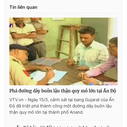
Tin liên quan
Photo
Infographic
Video
Shorts video
VTV Money
VTV Thể thao
VTV Sức khoẻ
Bất động sản
Thị trường 24h
Tấm lòng Việt
Phá đường dây buôn lậu thận quy mô lớn tại Ấn Độ
VTV4
Vươn mình bằng AI
VTV.vn - Ngày 15/3, cảnh sát tại bang Gujarat của Ấn
Độ đã triệt phá thành công một đường dây buôn lậu
VTV9
VTV8
thận quy mô lớn tại thành phố Anand.
Liên hệ tòa soạn
English