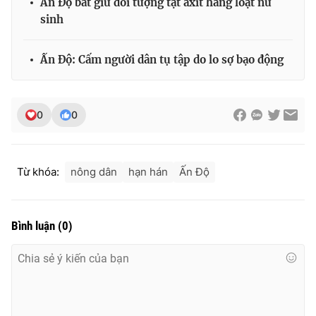
Ấn Độ bắt giữ đối tượng tạt axit hàng loạt nữ
sinh
Ấn Độ: Cấm người dân tụ tập do lo sợ bạo động
THỜI BÁO VTV
0
0
Theo dõi báo trên
Từ khóa:
nông dân
hạn hán
Ấn Độ
Cơ quan chủ quản:
Đài Truyền hình Việt Nam
Cơ quan báo chí:
Thời báo VTV
Giấy phép hoạt động báo in và báo điện tử số 483/GP-BTTTT
Bình luận
(
0
)
cấp ngày 29/12/2023
Tổng Biên tập:
Vũ Thanh Thủy
Phó Tổng Biên tập:
Nguyễn Thị Mỹ Hạnh, Phạm Quốc Thắng,
Nguyễn Trọng Ninh
Tổng đài VTV:
024.38 355 931 - 024.38 355 932