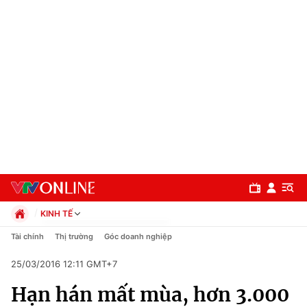
KINH TẾ
Chính trị
Tài chính
Thị trường
Góc doanh nghiệp
Xã hội
25/03/2016 12:11 GMT+7
Pháp luật
Chuyên mục
Kinh tế
Hạn hán mất mùa, hơn 3.000
Thể thao