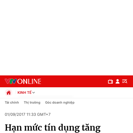
KINH TẾ
Chính trị
Tài chính
Thị trường
Góc doanh nghiệp
Xã hội
01/09/2017 11:33 GMT+7
Pháp luật
Chuyên mục
Kinh tế
Hạn mức tín dụng tăng
Thể thao