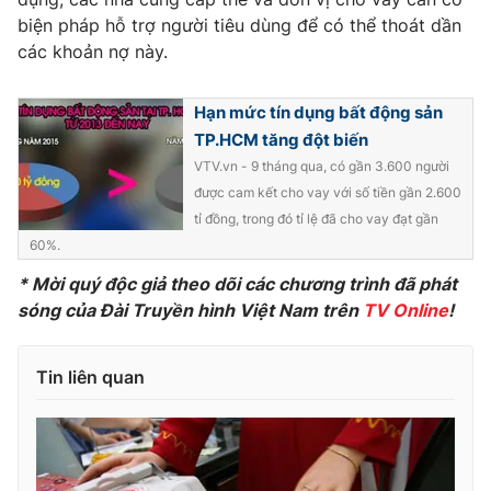
Ðiện thoại Thời báo VTV:
024.66 897 897
biện pháp hỗ trợ người tiêu dùng để có thể thoát dần
Email:
toasoan@vtv.vn
các khoản nợ này.
Liên hệ quảng cáo:
024-7300.7108
Hạn mức tín dụng bất động sản
TP.HCM tăng đột biến
VTV.vn - 9 tháng qua, có gần 3.600 người
được cam kết cho vay với số tiền gần 2.600
tỉ đồng, trong đó tỉ lệ đã cho vay đạt gần
60%.
* Mời quý độc giả theo dõi các chương trình đã phát
sóng của Đài Truyền hình Việt Nam trên
TV Online
!
Tin liên quan
® Cấm sao chép dưới mọi hình thức nếu không có sự chấp
thuận bằng văn bản. Ghi rõ nguồn VTV.vn khi phát hành lại
thông tin từ website này.