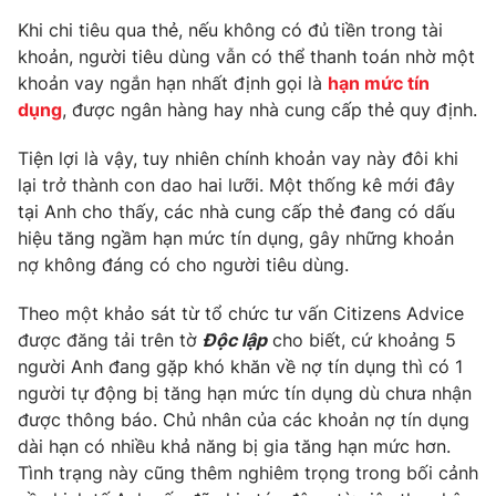
Phim VTV
Giải trí
Khi chi tiêu qua thẻ, nếu không có đủ tiền trong tài
Hậu trường
khoản, người tiêu dùng vẫn có thể thanh toán nhờ một
Điện ảnh
khoản vay ngắn hạn nhất định gọi là
hạn mức tín
Đời sống
Nhân vật
dụng
, được ngân hàng hay nhà cung cấp thẻ quy định.
Âm nhạc
Du lịch
Khán giả
Giáo dục
Tiện lợi là vậy, tuy nhiên chính khoản vay này đôi khi
Sao
Làm đẹp
Giải sao mai
lại trở thành con dao hai lưỡi. Một thống kê mới đây
Tuyển sinh
tại Anh cho thấy, các nhà cung cấp thẻ đang có dấu
Công nghệ
Chất lượng cuộc sống
hiệu tăng ngầm hạn mức tín dụng, gây những khoản
Học trực tuyến
Hitech Công nghệ tương lai
nợ không đáng có cho người tiêu dùng.
Giao lưu trực tuyến
Sản phẩm
Theo một khảo sát từ tổ chức tư vấn Citizens Advice
được đăng tải trên tờ
Độc lập
cho biết, cứ khoảng 5
Lịch phát sóng
Thị trường
người Anh đang gặp khó khăn về nợ tín dụng thì có 1
người tự động bị tăng hạn mức tín dụng dù chưa nhận
Tư vấn
được thông báo. Chủ nhân của các khoản nợ tín dụng
Chuyên mục khác
dài hạn có nhiều khả năng bị gia tăng hạn mức hơn.
Emagazine
Podcast
Tình trạng này cũng thêm nghiêm trọng trong bối cảnh