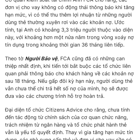
đơn vị cho vay không có động thái thông báo khi tăng
hạn mức, vì có thể thu thêm lợi nhuận từ những người
dùng thẻ thường xuyên rơi vào các khoản nợ. Ước
tính, tại Anh có khoảng 3,3 triệu người thuộc vào diện
THỜI BÁO VTV
này, với khoảng hơn một nửa nằm trong vòng xoáy nợ
tín dụng trong khoảng thời gian 36 tháng liên tiếp.
Theo tờ
Người Bảo vệ
, FCA cũng đã có những can
Theo dõi báo trên
thiệp nhất định, khi tiến tới bắt buộc các tổ chức liên
quan phải thông báo cho khách hàng về các khoản nợ
Cơ quan chủ quản:
Đài Truyền hình Việt Nam
sau 18 tháng. Nếu gấp đôi kỳ hạn này, người dùng thẻ
Cơ quan báo chí:
Thời báo VTV
vẫn chưa thể chi trả hết số nợ của mình, họ sẽ được
đưa vào các chương trình hỗ trợ hoàn trả.
Giấy phép hoạt động báo in và báo điện tử số 483/GP-BTTTT
cấp ngày 29/12/2023
Đại diện tổ chức Citizens Advice cho rằng, chưa tính
Tổng Biên tập:
Vũ Thanh Thủy
đến tác động từ chính sách của cơ quan chức năng,
Phó Tổng Biên tập:
Nguyễn Thị Mỹ Hạnh, Phạm Quốc Thắng,
trách nhiệm từ ngân hàng và tổ chức phát hành thẻ
Nguyễn Trọng Ninh
vẫn là yếu tố quyết định. Thay vì gia tăng hạn mức tín
Tổng đài VTV:
024.38 355 931 - 024.38 355 932
dụng, các nhà cung cấp thẻ và đơn vị cho vay cần có