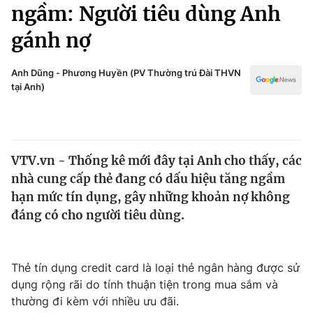
Chính trị
ngầm: Người tiêu dùng Anh
Truyền hình
gánh nợ
Văn hóa - Giải trí
Xã hội
Y tế
Đời sống
Anh Dũng - Phương Huyền (PV Thường trú Đài THVN
Pháp luật
tại Anh)
Công nghệ
Giáo dục
Y tế
VTV.vn - Thống kê mới đây tại Anh cho thấy, các
Thế giới
nhà cung cấp thẻ đang có dấu hiệu tăng ngầm
Tin tức
hạn mức tín dụng, gây những khoản nợ không
Kinh tế
đáng có cho người tiêu dùng.
Thế giới đó đây
Tài chính
Dữ liệu và đời sống
Câu chuyện quốc tế
Thị trường
Thẻ tín dụng credit card là loại thẻ ngân hàng được sử
dụng rộng rãi do tính thuận tiện trong mua sắm và
Truyền hình
Góc doanh nghiệp
thường đi kèm với nhiều ưu đãi.