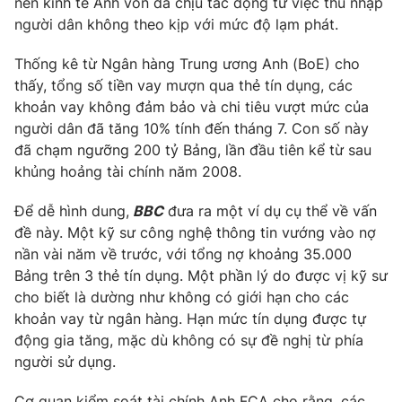
nền kinh tế Anh vốn đã chịu tác động từ việc thu nhập
người dân không theo kịp với mức độ lạm phát.
Photo
Infographic
Thống kê từ Ngân hàng Trung ương Anh (BoE) cho
Video
Shorts video
thấy, tổng số tiền vay mượn qua thẻ tín dụng, các
khoản vay không đảm bảo và chi tiêu vượt mức của
người dân đã tăng 10% tính đến tháng 7. Con số này
VTV Money
VTV Thể thao
đã chạm ngưỡng 200 tỷ Bảng, lần đầu tiên kể từ sau
khủng hoảng tài chính năm 2008.
VTV Sức khoẻ
Bất động sản
Để dễ hình dung,
BBC
đưa ra một ví dụ cụ thể về vấn
đề này. Một kỹ sư công nghệ thông tin vướng vào nợ
Thị trường 24h
Tấm lòng Việt
nần vài năm về trước, với tổng nợ khoảng 35.000
Bảng trên 3 thẻ tín dụng. Một phần lý do được vị kỹ sư
VTV4
Vươn mình bằng AI
cho biết là dường như không có giới hạn cho các
khoản vay từ ngân hàng. Hạn mức tín dụng được tự
động gia tăng, mặc dù không có sự đề nghị từ phía
VTV9
VTV8
người sử dụng.
Liên hệ tòa soạn
English
Cơ quan kiểm soát tài chính Anh FCA cho rằng, các