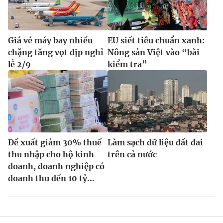
Giá vé máy bay nhiều
EU siết tiêu chuẩn xanh:
chặng tăng vọt dịp nghỉ
Nông sản Việt vào “bài
lễ 2/9
kiểm tra”
Đề xuất giảm 30% thuế
Làm sạch dữ liệu đất đai
thu nhập cho hộ kinh
trên cả nước
doanh, doanh nghiệp có
doanh thu đến 10 tỷ...