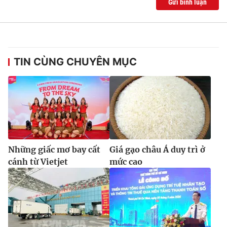
Gửi bình luận
TIN CÙNG CHUYÊN MỤC
Những giấc mơ bay cất
Giá gạo châu Á duy trì ở
cánh từ Vietjet
mức cao