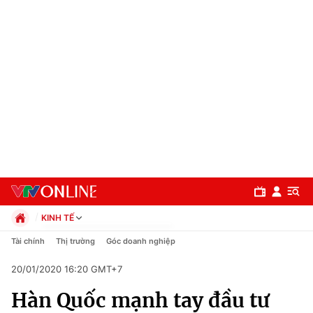
KINH TẾ
Chính trị
Tài chính
Thị trường
Góc doanh nghiệp
Xã hội
20/01/2020 16:20 GMT+7
Pháp luật
Chuyên mục
Kinh tế
Hàn Quốc mạnh tay đầu tư
Thể thao