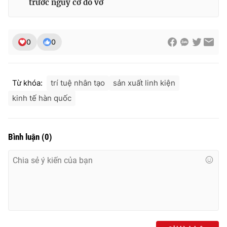
trước nguy cơ đổ vỡ
Ðiện thoại Thời báo VTV:
024.66 897 897
Email:
toasoan@vtv.vn
Liên hệ quảng cáo:
024-7300.7108
0
0
Từ khóa:
trí tuệ nhân tạo
sản xuất linh kiện
kinh tế hàn quốc
Bình luận
(
0
)
® Cấm sao chép dưới mọi hình thức nếu không có sự chấp
thuận bằng văn bản. Ghi rõ nguồn VTV.vn khi phát hành lại
thông tin từ website này.