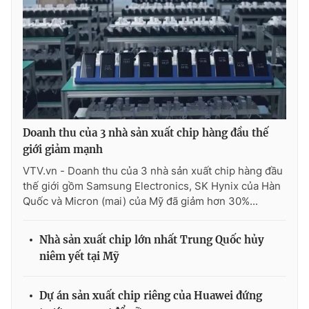
THỜI BÁO VTV
Theo dõi báo trên
Doanh thu của 3 nhà sản xuất chip hàng đầu thế
giới giảm mạnh
VTV.vn - Doanh thu của 3 nhà sản xuất chip hàng đầu
Cơ quan chủ quản:
Đài Truyền hình Việt Nam
thế giới gồm Samsung Electronics, SK Hynix của Hàn
Cơ quan báo chí:
Thời báo VTV
Quốc và Micron (mai) của Mỹ đã giảm hơn 30%...
Giấy phép hoạt động báo in và báo điện tử số 483/GP-BTTTT
cấp ngày 29/12/2023
Nhà sản xuất chip lớn nhất Trung Quốc hủy
Tổng Biên tập:
Vũ Thanh Thủy
niêm yết tại Mỹ
Phó Tổng Biên tập:
Nguyễn Thị Mỹ Hạnh, Phạm Quốc Thắng,
Nguyễn Trọng Ninh
Dự án sản xuất chip riêng của Huawei đứng
Tổng đài VTV:
024.38 355 931 - 024.38 355 932