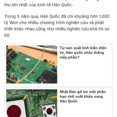
Phim VTV
thu lớn nhất của kinh tế Hàn Quốc.
Giải trí
Hậu trường
Trong 5 năm qua, Hàn Quốc đã chi khoảng hơn 1.000
Điện ảnh
Đời sống
Nhân vật
tỷ Won cho nhiều chương trình nghiên cứu và phát
Âm nhạc
triển khác nhau cũng như nhiều nghiên cứu khả thi sơ
Du lịch
Khán giả
bộ.
Giáo dục
Sao
Làm đẹp
Giải sao mai
Tuyển sinh
Tự sản xuất linh kiện điện
Công nghệ
Chất lượng cuộc sống
tử, Hàn quốc chắc thắng
Học trực tuyến
mấy phần?
Hitech Công nghệ tương lai
Giao lưu trực tuyến
Sản phẩm
Lịch phát sóng
Thị trường
Nhật Bản gỡ bỏ một phần
Tư vấn
hạn chế xuất khẩu sang
Chuyên mục khác
Hàn Quốc
Emagazine
Podcast