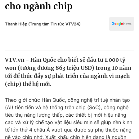
Chính trị
cho ngành chip
Truyền hình
Văn hóa - Giải trí
Xã hội
Y tế
Thanh Hiệp (Trung tâm Tin tức VTV24)
Đời sống
Pháp luật
Công nghệ
Giáo dục
Y tế
VTV.vn - Hàn Quốc cho biết sẽ đầu tư 1.000 tỷ
won (tương đương 863 triệu USD) trong 10 năm
Thế giới
tới để thúc đẩy sự phát triển của ngành vi mạch
(chip) thế hệ mới.
Tin tức
Kinh tế
Thế giới đó đây
Theo giới chức Hàn Quốc, công nghệ trí tuệ nhân tạo
Tài chính
(AI) tiên tiến và hệ thống trên chip (SoC), công nghệ
Dữ liệu và đời sống
Câu chuyện quốc tế
tiêu thụ năng lượng thấp, các thiết bị mới hiệu năng
Thị trường
cao và xử lý chế tạo vật liệu siêu mịn sẽ giúp nền kinh
Truyền hình
Góc doanh nghiệp
tế lớn thứ 4 châu Á vượt qua được sự phụ thuộc nặng
nề vào chip nhớ. Xuất khẩu chip hiện đang là nguồn