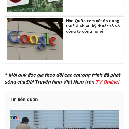
Photo
Infographic
Hàn Quốc xem xét áp dụng
Video
Shorts video
thuế dịch vụ kỹ thuật số với
công ty công nghệ
VTV Money
VTV Thể thao
VTV Sức khoẻ
Bất động sản
* Mời quý độc giả theo dõi các chương trình đã phát
Thị trường 24h
Tấm lòng Việt
sóng của Đài Truyền hình Việt Nam trên
TV Online
!
VTV4
Vươn mình bằng AI
Tin liên quan
VTV9
VTV8
Liên hệ tòa soạn
English