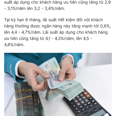
Phim VTV
suất áp dụng cho khách hàng ưu tiên cũng tăng từ 2,9
Giải trí
- 3,1%/năm lên 3,2 - 3,4%/năm.
Hậu trường
Điện ảnh
Tại kỳ hạn 6 tháng, lãi suất tiết kiệm đối với khách
Đời sống
Nhân vật
hàng thường được ngân hàng này tăng mạnh tới 0,6%,
Âm nhạc
Du lịch
lên 4,4 - 4,7%/năm. Lãi suất áp dụng cho khách hàng
Khán giả
Giáo dục
Sao
ưu tiên cũng tăng từ 4,1 - 4,3%/năm, lên 4,5 -
Làm đẹp
Giải sao mai
4,8%/năm.
Tuyển sinh
Công nghệ
Chất lượng cuộc sống
Học trực tuyến
Hitech Công nghệ tương lai
Giao lưu trực tuyến
Sản phẩm
Lịch phát sóng
Thị trường
Tư vấn
Chuyên mục khác
Emagazine
Podcast