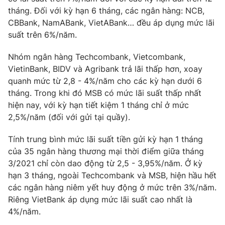
Email:
toasoan@vtv.vn
tháng. Đối với kỳ hạn 6 tháng, các ngân hàng: NCB,
Liên hệ quảng cáo:
024-7300.7108
CBBank, NamABank, VietABank… đều áp dụng mức lãi
suất trên 6%/năm.
Nhóm ngân hàng Techcombank, Vietcombank,
VietinBank, BIDV và Agribank trả lãi thấp hơn, xoay
quanh mức từ 2,8 - 4%/năm cho các kỳ hạn dưới 6
tháng. Trong khi đó MSB có mức lãi suất thấp nhất
hiện nay, với kỳ hạn tiết kiệm 1 tháng chỉ ở mức
2,5%/năm (đối với gửi tại quầy).
Tính trung bình mức lãi suất tiền gửi kỳ hạn 1 tháng
của 35 ngân hàng thương mại thời điểm giữa tháng
® Cấm sao chép dưới mọi hình thức nếu không có sự chấp
3/2021 chỉ còn dao động từ 2,5 - 3,95%/năm. Ở kỳ
thuận bằng văn bản. Ghi rõ nguồn VTV.vn khi phát hành lại
hạn 3 tháng, ngoài Techcombank và MSB, hiện hầu hết
thông tin từ website này.
các ngân hàng niêm yết huy động ở mức trên 3%/năm.
Riêng VietBank áp dụng mức lãi suất cao nhất là
4%/năm.