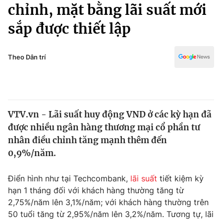
Chính trị
chỉnh, mặt bằng lãi suất mới
Truyền hình
sắp được thiết lập
Văn hóa - Giải trí
Xã hội
Y tế
Đời sống
Theo Dân trí
Pháp luật
Công nghệ
Giáo dục
Y tế
VTV.vn - Lãi suất huy động VND ở các kỳ hạn đã
Thế giới
được nhiều ngân hàng thương mại cổ phần tư
Tin tức
nhân điều chỉnh tăng mạnh thêm đến
Kinh tế
0,9%/năm.
Thế giới đó đây
Tài chính
Dữ liệu và đời sống
Câu chuyện quốc tế
Điển hình như tại Techcombank,
lãi suất
tiết kiệm kỳ
Thị trường
hạn 1 tháng đối với khách hàng thường tăng từ
2,75%/năm lên 3,1%/năm; với khách hàng thường trên
Truyền hình
Góc doanh nghiệp
50 tuổi tăng từ 2,95%/năm lên 3,2%/năm. Tương tự, lãi