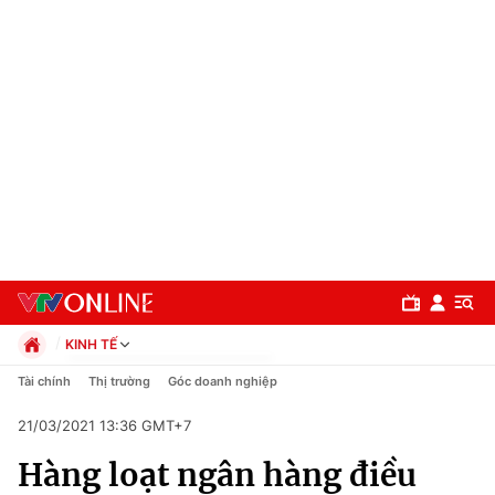
KINH TẾ
Chính trị
Tài chính
Thị trường
Góc doanh nghiệp
Xã hội
21/03/2021 13:36 GMT+7
Pháp luật
Chuyên mục
Kinh tế
Hàng loạt ngân hàng điều
Thể thao