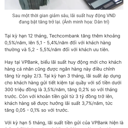
Photo
Infographic
Sau một thời gian giảm sâu, lãi suất huy động VND
đang bật tăng trở lại. (Ảnh minh họa: Dân trí)
Video
Shorts video
Tại kỳ hạn 12 tháng, Techcombank tăng thêm khoảng
VTV Money
VTV Thể thao
0,5%/năm, lên 5,1 - 5,4%/năm đối với khách hàng
thường và 5,2 - 5,5%/năm đối với khách ưu tiên.
VTV Sức khoẻ
Bất động sản
Hay tại VPBank, biểu lãi suất huy động mới cho khách
hàng cá nhân cũng được ngân hàng này điều chỉnh
Thị trường 24h
Tấm lòng Việt
tăng từ ngày 2/3. Tại kỳ hạn 3 tháng, lãi suất áp dụng
cho khách hàng gửi tiết kiệm tại quầy với số tiền dưới
300 triệu đồng là 3,5%/năm, tăng 0,2% so với tháng
VTV4
Vươn mình bằng AI
trước. Còn với khoản tiền gửi từ 3 tỷ đồng trở lên,
khách hàng sẽ được hưởng lãi suất 3,7%/năm, tức
VTV9
VTV8
tăng 0,05 - 0,1% so với trước.
Với kỳ hạn 5 tháng, lãi suất tiền gửi của VPBank hiện là
Liên hệ tòa soạn
English