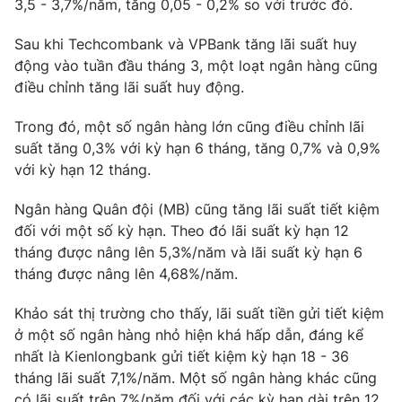
3,5 - 3,7%/năm, tăng 0,05 - 0,2% so với trước đó.
Sau khi Techcombank và VPBank tăng lãi suất huy
động vào tuần đầu tháng 3, một loạt ngân hàng cũng
điều chỉnh tăng lãi suất huy động.
THỜI BÁO VTV
Trong đó, một số ngân hàng lớn cũng điều chỉnh lãi
Theo dõi báo trên
suất tăng 0,3% với kỳ hạn 6 tháng, tăng 0,7% và 0,9%
với kỳ hạn 12 tháng.
Cơ quan chủ quản:
Đài Truyền hình Việt Nam
Ngân hàng Quân đội (MB) cũng tăng lãi suất tiết kiệm
Cơ quan báo chí:
Thời báo VTV
đối với một số kỳ hạn. Theo đó lãi suất kỳ hạn 12
Giấy phép hoạt động báo in và báo điện tử số 483/GP-BTTTT
tháng được nâng lên 5,3%/năm và lãi suất kỳ hạn 6
cấp ngày 29/12/2023
tháng được nâng lên 4,68%/năm.
Tổng Biên tập:
Vũ Thanh Thủy
Phó Tổng Biên tập:
Nguyễn Thị Mỹ Hạnh, Phạm Quốc Thắng,
Khảo sát thị trường cho thấy, lãi suất tiền gửi tiết kiệm
Nguyễn Trọng Ninh
ở một số ngân hàng nhỏ hiện khá hấp dẫn, đáng kể
Tổng đài VTV:
024.38 355 931 - 024.38 355 932
nhất là Kienlongbank gửi tiết kiệm kỳ hạn 18 - 36
tháng lãi suất 7,1%/năm. Một số ngân hàng khác cũng
Ðiện thoại Thời báo VTV:
024.66 897 897
có lãi suất trên 7%/năm đối với các kỳ hạn dài trên 12