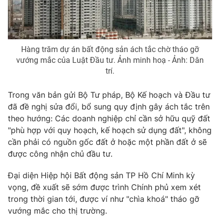
Photo
Infographic
Video
Shorts video
Hàng trăm dự án bất động sản ách tắc chờ tháo gỡ
vướng mắc của Luật Đầu tư. Ảnh minh hoạ - Ảnh: Dân
trí.
VTV Money
VTV Thể thao
Trong văn bản gửi Bộ Tư pháp, Bộ Kế hoạch và Đầu tư
VTV Sức khoẻ
Bất động sản
đã đề nghị sửa đổi, bổ sung quy định gây ách tắc trên
theo hướng: Các doanh nghiệp chỉ cần sở hữu quỹ đất
Thị trường 24h
Tấm lòng Việt
"phù hợp với quy hoạch, kế hoạch sử dụng đất", không
cần phải có nguồn gốc đất ở hoặc một phần đất ở sẽ
được công nhận chủ đầu tư.
VTV4
Vươn mình bằng AI
Đại diện Hiệp hội Bất động sản TP Hồ Chí Minh kỳ
VTV9
VTV8
vọng, đề xuất sẽ sớm được trình Chính phủ xem xét
trong thời gian tới, được ví như "chìa khoá" tháo gỡ
vướng mắc cho thị trường.
Liên hệ tòa soạn
English