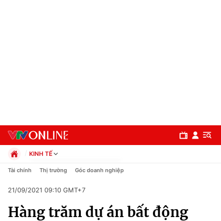
KINH TẾ
Chính trị
Tài chính
Thị trường
Góc doanh nghiệp
Xã hội
21/09/2021 09:10 GMT+7
Pháp luật
Chuyên mục
Kinh tế
Hàng trăm dự án bất động
Thể thao