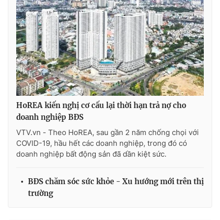
Ðiện thoại Thời báo VTV:
024.66 897 897
Email:
toasoan@vtv.vn
Liên hệ quảng cáo:
024-7300.7108
HoREA kiến nghị cơ cấu lại thời hạn trả nợ cho
doanh nghiệp BĐS
VTV.vn - Theo HoREA, sau gần 2 năm chống chọi với
COVID-19, hầu hết các doanh nghiệp, trong đó có
doanh nghiệp bất động sản đã dần kiệt sức.
® Cấm sao chép dưới mọi hình thức nếu không có sự chấp
thuận bằng văn bản. Ghi rõ nguồn VTV.vn khi phát hành lại
BĐS chăm sóc sức khỏe - Xu hướng mới trên thị
thông tin từ website này.
trường