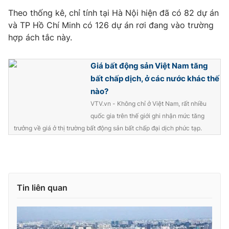
Theo thống kê, chỉ tính tại Hà Nội hiện đã có 82 dự án
và TP Hồ Chí Minh có 126 dự án rơi đang vào trường
hợp ách tắc này.
THỜI BÁO VTV
Giá bất động sản Việt Nam tăng
bất chấp dịch, ở các nước khác thế
nào?
Theo dõi báo trên
VTV.vn - Không chỉ ở Việt Nam, rất nhiều
quốc gia trên thế giới ghi nhận mức tăng
Cơ quan chủ quản:
Đài Truyền hình Việt Nam
trưởng về giá ở thị trường bất động sản bất chấp đại dịch phức tạp.
Cơ quan báo chí:
Thời báo VTV
Giấy phép hoạt động báo in và báo điện tử số 483/GP-BTTTT
cấp ngày 29/12/2023
Tổng Biên tập:
Vũ Thanh Thủy
Tin liên quan
Phó Tổng Biên tập:
Nguyễn Thị Mỹ Hạnh, Phạm Quốc Thắng,
Nguyễn Trọng Ninh
Tổng đài VTV:
024.38 355 931 - 024.38 355 932