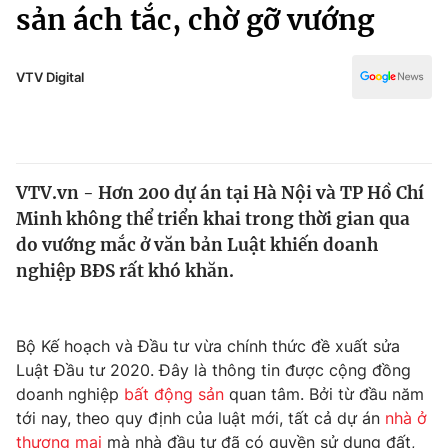
Chính trị
sản ách tắc, chờ gỡ vướng
Truyền hình
Văn hóa - Giải trí
Xã hội
Y tế
VTV Digital
Đời sống
Pháp luật
Công nghệ
Giáo dục
Y tế
VTV.vn - Hơn 200 dự án tại Hà Nội và TP Hồ Chí
Minh không thể triển khai trong thời gian qua
Thế giới
do vướng mắc ở văn bản Luật khiến doanh
nghiệp BĐS rất khó khăn.
Tin tức
Kinh tế
Thế giới đó đây
Tài chính
Bộ Kế hoạch và Đầu tư vừa chính thức đề xuất sửa
Dữ liệu và đời sống
Câu chuyện quốc tế
Luật Đầu tư 2020. Đây là thông tin được cộng đồng
Thị trường
doanh nghiệp
bất động sản
quan tâm. Bởi từ đầu năm
Truyền hình
Góc doanh nghiệp
tới nay, theo quy định của luật mới, tất cả dự án
nhà ở
thương mại
mà nhà đầu tư đã có quyền sử dụng đất,