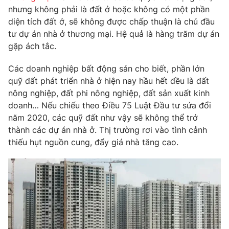
Phim VTV
nhưng không phải là đất ở hoặc không có một phần
Giải trí
diện tích đất ở, sẽ không được chấp thuận là chủ đầu
Hậu trường
Điện ảnh
tư dự án nhà ở thương mại. Hệ quả là hàng trăm dự án
Đời sống
Nhân vật
gặp ách tắc.
Âm nhạc
Du lịch
Khán giả
Các doanh nghiệp bất động sản cho biết, phần lớn
Giáo dục
Sao
quỹ đất phát triển nhà ở hiện nay hầu hết đều là đất
Làm đẹp
Giải sao mai
Tuyển sinh
nông nghiệp, đất phi nông nghiệp, đất sản xuất kinh
Công nghệ
Chất lượng cuộc sống
doanh… Nếu chiếu theo Điều 75 Luật Đầu tư sửa đổi
Học trực tuyến
năm 2020, các quỹ đất như vậy sẽ không thể trở
Hitech Công nghệ tương lai
Giao lưu trực tuyến
thành các dự án nhà ở. Thị trường rơi vào tình cảnh
Sản phẩm
thiếu hụt nguồn cung, đẩy giá nhà tăng cao.
Lịch phát sóng
Thị trường
Tư vấn
Chuyên mục khác
Emagazine
Podcast