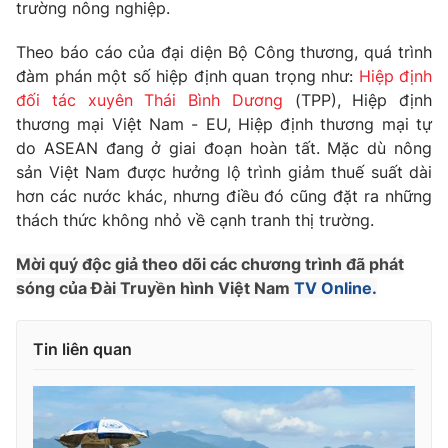
Phim VTV
trường nông nghiệp.
Giải trí
Hậu trường
Theo báo cáo của đại diện Bộ Công thương, quá trình
Điện ảnh
đàm phán một số hiệp định quan trọng như:
Hiệp định
Đời sống
Nhân vật
đối tác xuyên Thái Bình Dương
(TPP), Hiệp định
Âm nhạc
Du lịch
thương mại Việt Nam - EU, Hiệp định thương mại tự
Khán giả
Giáo dục
Sao
do ASEAN đang ở giai đoạn hoàn tất. Mặc dù nông
Làm đẹp
Giải sao mai
sản Việt Nam được hưởng lộ trình giảm thuế suất dài
Tuyển sinh
Công nghệ
hơn các nước khác, nhưng điều đó cũng đặt ra những
Chất lượng cuộc sống
Học trực tuyến
thách thức không nhỏ về cạnh tranh thị trường.
Hitech Công nghệ tương lai
Giao lưu trực tuyến
Mời quý độc giả theo dõi các chương trình đã phát
Sản phẩm
sóng của Đài Truyền hình Việt Nam
TV Online.
Lịch phát sóng
Thị trường
Tin liên quan
Tư vấn
Chuyên mục khác
Emagazine
Podcast