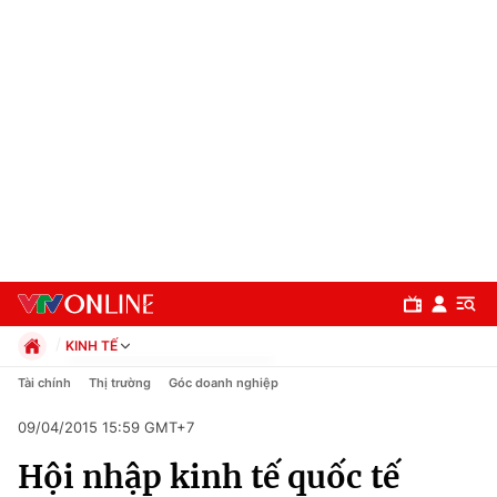
KINH TẾ
Chính trị
Tài chính
Thị trường
Góc doanh nghiệp
Xã hội
09/04/2015 15:59 GMT+7
Pháp luật
Chuyên mục
Kinh tế
Hội nhập kinh tế quốc tế
Thể thao