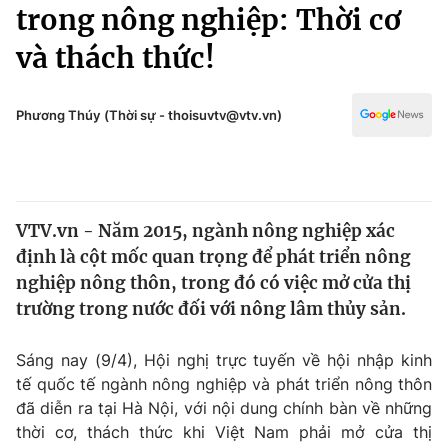
Chính trị
trong nông nghiệp: Thời cơ
Truyền hình
và thách thức!
Văn hóa - Giải trí
Xã hội
Y tế
Đời sống
Phương Thúy (Thời sự - thoisuvtv@vtv.vn)
Pháp luật
Công nghệ
Giáo dục
Y tế
VTV.vn - Năm 2015, ngành nông nghiệp xác
Thế giới
định là cột mốc quan trọng để phát triển nông
Tin tức
nghiệp nông thôn, trong đó có việc mở cửa thị
Kinh tế
trường trong nước đối với nông lâm thủy sản.
Thế giới đó đây
Tài chính
Dữ liệu và đời sống
Câu chuyện quốc tế
Sáng nay (9/4), Hội nghị trực tuyến về hội nhập kinh
Thị trường
tế quốc tế ngành nông nghiệp và phát triển nông thôn
đã diễn ra tại Hà Nội, với nội dung chính bàn về những
Truyền hình
Góc doanh nghiệp
thời cơ, thách thức khi Việt Nam phải mở cửa thị