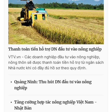
Photo
Infographic
Video
Shorts video
VTV Money
VTV Thể thao
Thanh toán tiền hỗ trợ DN đầu tư vào nông nghiệp
VTV Sức khoẻ
Bất động sản
VTV.vn - Các doanh nghiệp đầu tư vào nông nghiệp,
nông thôn sẽ được thanh toán tiền hỗ trợ từ ngân sách
Thị trường 24h
Tấm lòng Việt
Nhà nước khi có đầy đủ hồ sơ theo quy định.
VTV4
Vươn mình bằng AI
Quảng Ninh: Thu hút DN đầu tư vào nông
nghiệp
VTV9
VTV8
Tăng cường hợp tác nông nghiệp Việt Nam -
Nhật Bản
Liên hệ tòa soạn
English