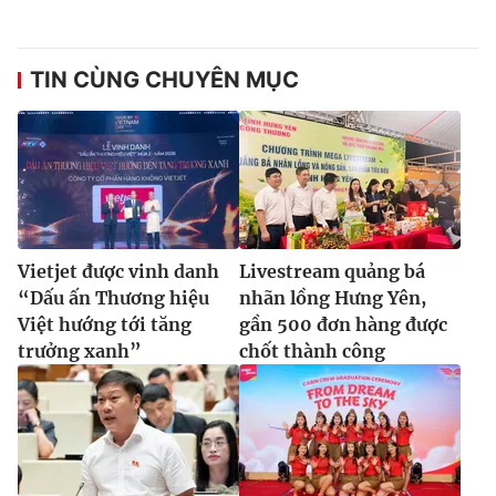
Ðiện thoại Thời báo VTV:
024.66 897 897
Email:
toasoan@vtv.vn
Liên hệ quảng cáo:
024-7300.7108
TIN CÙNG CHUYÊN MỤC
Vietjet được vinh danh
Livestream quảng bá
“Dấu ấn Thương hiệu
nhãn lồng Hưng Yên,
Việt hướng tới tăng
gần 500 đơn hàng được
trưởng xanh”
chốt thành công
® Cấm sao chép dưới mọi hình thức nếu không có sự chấp
thuận bằng văn bản. Ghi rõ nguồn VTV.vn khi phát hành lại
thông tin từ website này.