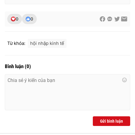
0
0
THỜI BÁO VTV
Từ khóa:
hội nhập kinh tế
Theo dõi báo trên
Bình luận
(
0
)
Cơ quan chủ quản:
Đài Truyền hình Việt Nam
Cơ quan báo chí:
Thời báo VTV
Giấy phép hoạt động báo in và báo điện tử số 483/GP-BTTTT
cấp ngày 29/12/2023
Tổng Biên tập:
Vũ Thanh Thủy
Phó Tổng Biên tập:
Nguyễn Thị Mỹ Hạnh, Phạm Quốc Thắng,
Gửi bình luận
Nguyễn Trọng Ninh
Tổng đài VTV:
024.38 355 931 - 024.38 355 932