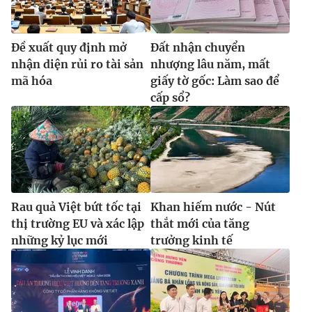
Ðề xuất quy định mở
Đất nhận chuyển
nhận diện rủi ro tài sản
nhượng lâu năm, mất
mã hóa
giấy tờ gốc: Làm sao để
cấp sổ?
Rau quả Việt bứt tốc tại
Khan hiếm nước - Nút
thị trường EU và xác lập
thắt mới của tăng
những kỷ lục mới
trưởng kinh tế