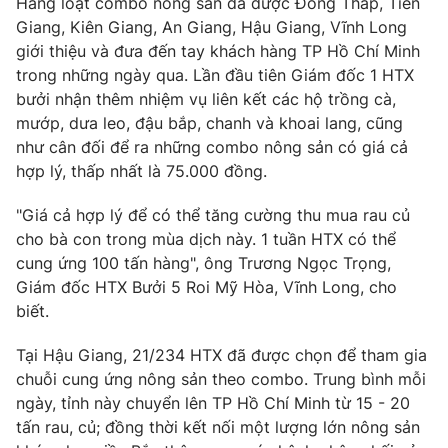
Hàng loạt combo nông sản đã được Đồng Tháp, Tiền
Email:
toasoan@vtv.vn
Giang, Kiên Giang, An Giang, Hậu Giang, Vĩnh Long
Liên hệ quảng cáo:
024-7300.7108
giới thiệu và đưa đến tay khách hàng TP Hồ Chí Minh
trong những ngày qua. Lần đầu tiên Giám đốc 1 HTX
bưởi nhận thêm nhiệm vụ liên kết các hộ trồng cà,
mướp, dưa leo, đậu bắp, chanh và khoai lang, cũng
như cân đối để ra những combo nông sản có giá cả
hợp lý, thấp nhất là 75.000 đồng.
"Giá cả hợp lý để có thể tăng cường thu mua rau củ
cho bà con trong mùa dịch này. 1 tuần HTX có thể
cung ứng 100 tấn hàng", ông Trương Ngọc Trọng,
Giám đốc HTX Bưởi 5 Roi Mỹ Hòa, Vĩnh Long, cho
biết.
® Cấm sao chép dưới mọi hình thức nếu không có sự chấp
thuận bằng văn bản. Ghi rõ nguồn VTV.vn khi phát hành lại
thông tin từ website này.
Tại Hậu Giang, 21/234 HTX đã được chọn để tham gia
chuỗi cung ứng nông sản theo combo. Trung bình mỗi
ngày, tỉnh này chuyển lên TP Hồ Chí Minh từ 15 - 20
tấn rau, củ; đồng thời kết nối một lượng lớn nông sản