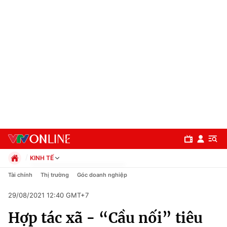
KINH TẾ
Chính trị
Tài chính
Thị trường
Góc doanh nghiệp
Xã hội
29/08/2021 12:40 GMT+7
Pháp luật
Chuyên mục
Kinh tế
Hợp tác xã - “Cầu nối” tiêu
Thể thao