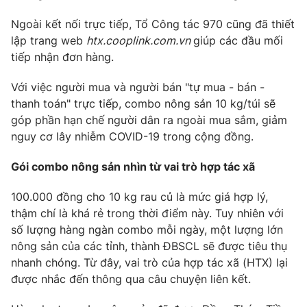
Ngoài kết nối trực tiếp, Tổ Công tác 970 cũng đã thiết
lập trang web
htx.cooplink.com.vn
giúp các đầu mối
tiếp nhận đơn hàng.
THỜI BÁO VTV
Với việc người mua và người bán "tự mua - bán -
thanh toán" trực tiếp, combo nông sản 10 kg/túi sẽ
Theo dõi báo trên
góp phần hạn chế người dân ra ngoài mua sắm, giảm
nguy cơ lây nhiễm COVID-19 trong cộng đồng.
Cơ quan chủ quản:
Đài Truyền hình Việt Nam
Gói combo nông sản nhìn từ vai trò hợp tác xã
Cơ quan báo chí:
Thời báo VTV
Giấy phép hoạt động báo in và báo điện tử số 483/GP-BTTTT
100.000 đồng cho 10 kg rau củ là mức giá hợp lý,
cấp ngày 29/12/2023
thậm chí là khá rẻ trong thời điểm này. Tuy nhiên với
Tổng Biên tập:
Vũ Thanh Thủy
số lượng hàng ngàn combo mỗi ngày, một lượng lớn
Phó Tổng Biên tập:
Nguyễn Thị Mỹ Hạnh, Phạm Quốc Thắng,
nông sản của các tỉnh, thành ĐBSCL sẽ được tiêu thụ
Nguyễn Trọng Ninh
nhanh chóng. Từ đây, vai trò của hợp tác xã (HTX) lại
Tổng đài VTV:
024.38 355 931 - 024.38 355 932
được nhắc đến thông qua câu chuyện liên kết.
Ðiện thoại Thời báo VTV:
024.66 897 897