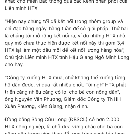
khác cho miền Bắc thông qua các kênh phân phối của
Liên minh HTX.
"Hiện nay chúng tối đã kết nối trong nhóm group và
chỉ đạo hàng ngày, hàng tuần để có giải pháp. Thứ hai
là chúng tôi mở rộng kết nối ra, ví dụ những HTX nhỏ,
quy mô chưa thực hiện được kết nối này thì gom 3,4
HTX lại làm một đầu mối để kết nối lượng hàng hóa",
Chủ tịch Liên minh HTX tỉnh Hậu Giang Ngô Minh Long
cho hay.
"Công ty xuống HTX mua, chứ không thể xuống từng
hộ dân được, vì qua rất nhiều chốt. Tôi nghĩ HTX phát
triển càng nhiều càng có lợi cho bà con nông dân",
ông Nguyễn Văn Phương, Giám đốc Công ty TNHH
Xuân Phương, Kiên Giang, nhận định.
Đồng bằng Sông Cửu Long (ĐBSCL) có hơn 2.000
HTX nông nghiệp, là chỗ dựa vững chắc cho bà con
nông dân trong việc thay đổi quy trình canh tác theo