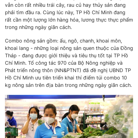
Phim VTV
vẫn còn rất nhiều trái cây, rau củ hay thủy sản đang
Giải trí
phải tìm đầu ra. Cùng lúc này, TP Hồ Chí Minh đang
Hậu trường
Điện ảnh
rất cần một lượng lớn hàng hóa, lương thực thực phẩm
Đời sống
Nhân vật
trong những ngày giãn cách.
Âm nhạc
Du lịch
Khán giả
Combo nông sản gồm: ấu, ngô, chanh, khoai môn,
Giáo dục
Sao
khoai lang - những loại nông sản quen thuộc của Đồng
Làm đẹp
Giải sao mai
Tuyển sinh
Tháp - đang được giới thiệu và tiêu thụ tốt tại TP Hồ
Công nghệ
Chất lượng cuộc sống
Chí Minh. Tổ công tác 970 của Bộ Nông nghiệp và
Học trực tuyến
Phát triển nông thôn (NN&PTNT) đã đề nghị UBND TP
Hitech Công nghệ tương lai
Hồ Chí Minh ưu tiên triển khai thí điểm túi combo 10
Giao lưu trực tuyến
kg nông sản trên địa bàn trong những ngày giãn cách.
Sản phẩm
Lịch phát sóng
Thị trường
Tư vấn
Chuyên mục khác
Emagazine
Podcast