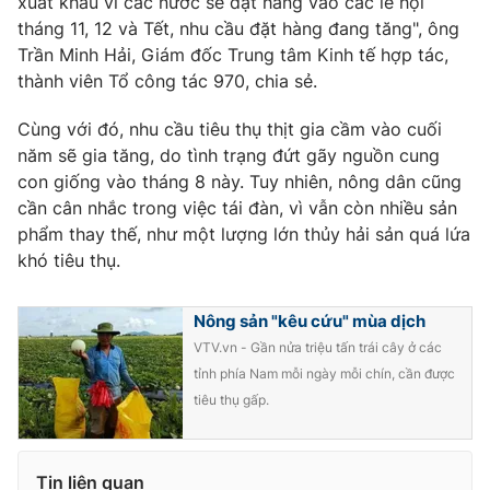
xuất khẩu vì các nước sẽ đặt hàng vào các lễ hội
tháng 11, 12 và Tết, nhu cầu đặt hàng đang tăng", ông
Trần Minh Hải, Giám đốc Trung tâm Kinh tế hợp tác,
thành viên Tổ công tác 970, chia sẻ.
Cùng với đó, nhu cầu tiêu thụ thịt gia cầm vào cuối
năm sẽ gia tăng, do tình trạng đứt gãy nguồn cung
con giống vào tháng 8 này. Tuy nhiên, nông dân cũng
cần cân nhắc trong việc tái đàn, vì vẫn còn nhiều sản
phẩm thay thế, như một lượng lớn thủy hải sản quá lứa
khó tiêu thụ.
Nông sản "kêu cứu" mùa dịch
VTV.vn - Gần nửa triệu tấn trái cây ở các
tỉnh phía Nam mỗi ngày mỗi chín, cần được
tiêu thụ gấp.
Tin liên quan