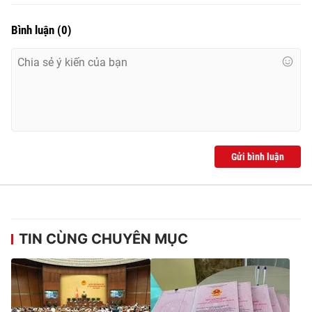
Bình luận
(
0
)
Gửi bình luận
TIN CÙNG CHUYÊN MỤC