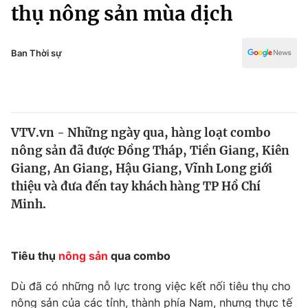
Chính trị
thụ nông sản mùa dịch
Truyền hình
Văn hóa - Giải trí
Xã hội
Y tế
Ban Thời sự
Đời sống
Pháp luật
Công nghệ
Giáo dục
Y tế
VTV.vn - Những ngày qua, hàng loạt combo
nông sản đã được Đồng Tháp, Tiền Giang, Kiên
Thế giới
Giang, An Giang, Hậu Giang, Vĩnh Long giới
thiệu và đưa đến tay khách hàng TP Hồ Chí
Tin tức
Kinh tế
Minh.
Thế giới đó đây
Tài chính
Dữ liệu và đời sống
Câu chuyện quốc tế
Tiêu thụ
nông sản
qua combo
Thị trường
Truyền hình
Dù đã có những nỗ lực trong việc kết nối tiêu thụ cho
Góc doanh nghiệp
nông sản của các tỉnh, thành phía Nam, nhưng thực tế