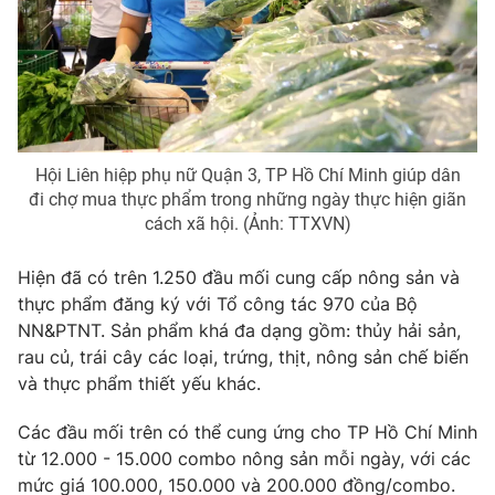
Photo
Infographic
Video
Shorts video
VTV Money
VTV Thể thao
Hội Liên hiệp phụ nữ Quận 3, TP Hồ Chí Minh giúp dân
đi chợ mua thực phẩm trong những ngày thực hiện giãn
cách xã hội. (Ảnh: TTXVN)
VTV Sức khoẻ
Bất động sản
Hiện đã có trên 1.250 đầu mối cung cấp nông sản và
Thị trường 24h
Tấm lòng Việt
thực phẩm đăng ký với Tổ công tác 970 của Bộ
NN&PTNT. Sản phẩm khá đa dạng gồm: thủy hải sản,
VTV4
Vươn mình bằng AI
rau củ, trái cây các loại, trứng, thịt, nông sản chế biến
và thực phẩm thiết yếu khác.
VTV9
VTV8
Các đầu mối trên có thể cung ứng cho TP Hồ Chí Minh
từ 12.000 - 15.000 combo nông sản mỗi ngày, với các
Liên hệ tòa soạn
English
mức giá 100.000, 150.000 và 200.000 đồng/combo.