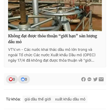
Photo
Infographic
Video
Shorts video
Không đạt được thỏa thuận “giới hạn” sản lượng
VTV Money
VTV Thể thao
dầu mỏ
VTV.vn - Các nước khai thác dầu mỏ lớn trong và
VTV Sức khoẻ
Bất động sản
ngoài Tổ chức Các nước Xuất khẩu Dầu mỏ (OPEC)
ngày 17/4 đã không đạt được thỏa thuận về "giới...
Thị trường 24h
Tấm lòng Việt
VTV4
Vươn mình bằng AI
0
0
VTV9
VTV8
Từ khóa:
giá dầu thế giới
xuất khẩu dầu mỏ
Liên hệ tòa soạn
English