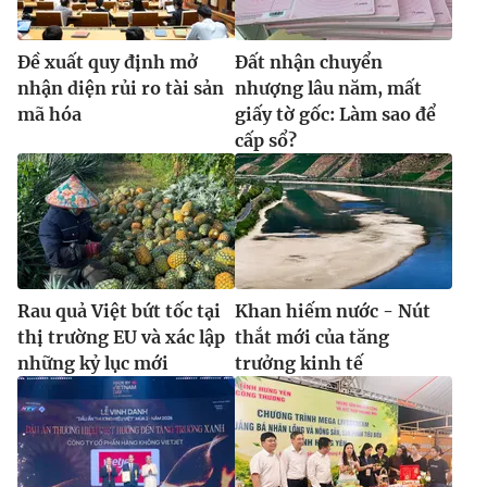
Ðiện thoại Thời báo VTV:
024.66 897 897
Email:
toasoan@vtv.vn
Ðề xuất quy định mở
Đất nhận chuyển
Liên hệ quảng cáo:
024-7300.7108
nhận diện rủi ro tài sản
nhượng lâu năm, mất
mã hóa
giấy tờ gốc: Làm sao để
cấp sổ?
Rau quả Việt bứt tốc tại
Khan hiếm nước - Nút
thị trường EU và xác lập
thắt mới của tăng
những kỷ lục mới
trưởng kinh tế
® Cấm sao chép dưới mọi hình thức nếu không có sự chấp
thuận bằng văn bản. Ghi rõ nguồn VTV.vn khi phát hành lại
thông tin từ website này.