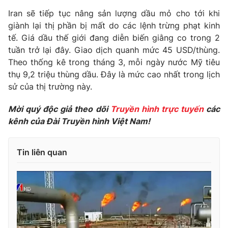
Phim VTV
Giải trí
Iran sẽ tiếp tục nâng sản lượng dầu mỏ cho tới khi
Hậu trường
giành lại thị phần bị mất do các lệnh trừng phạt kinh
Điện ảnh
tế. Giá dầu thế giới đang diễn biến giằng co trong 2
Đời sống
Nhân vật
tuần trở lại đây. Giao dịch quanh mức 45 USD/thùng.
Âm nhạc
Du lịch
Theo thống kê trong tháng 3, mỗi ngày nước Mỹ tiêu
Khán giả
Giáo dục
Sao
thụ 9,2 triệu thùng dầu. Đây là mức cao nhất trong lịch
Làm đẹp
Giải sao mai
sử của thị trường này.
Tuyển sinh
Công nghệ
Chất lượng cuộc sống
Mời quý độc giả theo dõi
Truyền hình trực tuyến
các
Học trực tuyến
Hitech Công nghệ tương lai
kênh của Đài Truyền hình Việt Nam!
Giao lưu trực tuyến
Sản phẩm
Tin liên quan
Lịch phát sóng
Thị trường
Tư vấn
Chuyên mục khác
Emagazine
Podcast