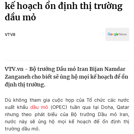
Chính trị
kế hoạch ổn định thị trường
Truyền hình
dầu mỏ
Văn hóa - Giải trí
Xã hội
Y tế
Đời sống
VTV8
Pháp luật
Công nghệ
Giáo dục
Y tế
VTV.vn - Bộ trưởng Dầu mỏ Iran Bijan Namdar
Thế giới
Zanganeh cho biết sẽ ủng hộ mọi kế hoạch để ổn
Tin tức
định thị trường.
Kinh tế
Thế giới đó đây
Dù không tham gia cuộc họp của Tổ chức các nước
Tài chính
Dữ liệu và đời sống
xuất khẩu
dầu mỏ
(OPEC) tuần qua tại Doha, Qatar
Câu chuyện quốc tế
Thị trường
nhưng theo phát biểu của Bộ trưởng Dầu mỏ Iran,
nước này sẽ ủng hộ mọi kế hoạch để ổn định thị
Truyền hình
Góc doanh nghiệp
trường dầu mỏ.