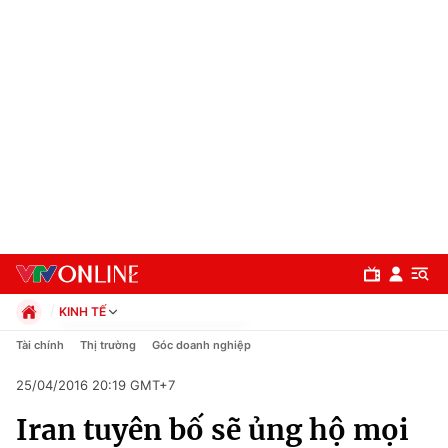
KINH TẾ
Chính trị
Tài chính
Thị trường
Góc doanh nghiệp
Xã hội
25/04/2016 20:19 GMT+7
Pháp luật
Chuyên mục
Kinh tế
Iran tuyên bố sẽ ủng hộ mọi
Thể thao