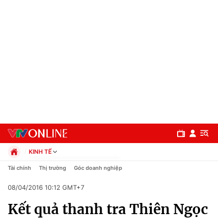
KINH TẾ
Chính trị
Tài chính
Thị trường
Góc doanh nghiệp
Xã hội
08/04/2016 10:12 GMT+7
Pháp luật
Chuyên mục
Kinh tế
Kết quả thanh tra Thiên Ngọc
Thể thao