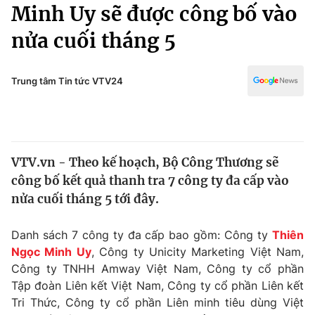
Chính trị
Minh Uy sẽ được công bố vào
Truyền hình
nửa cuối tháng 5
Văn hóa - Giải trí
Xã hội
Y tế
Đời sống
Trung tâm Tin tức VTV24
Pháp luật
Công nghệ
Giáo dục
Y tế
VTV.vn - Theo kế hoạch, Bộ Công Thương sẽ
Thế giới
công bố kết quả thanh tra 7 công ty đa cấp vào
Tin tức
nửa cuối tháng 5 tới đây.
Kinh tế
Thế giới đó đây
Danh sách 7 công ty đa cấp bao gồm: Công ty
Thiên
Tài chính
Dữ liệu và đời sống
Ngọc Minh Uy
, Công ty Unicity Marketing Việt Nam,
Câu chuyện quốc tế
Thị trường
Công ty TNHH Amway Việt Nam, Công ty cổ phần
Tập đoàn Liên kết Việt Nam, Công ty cổ phần Liên kết
Truyền hình
Góc doanh nghiệp
Tri Thức, Công ty cổ phần Liên minh tiêu dùng Việt