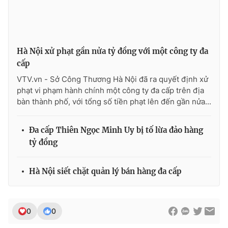
Photo
Infographic
Video
Shorts video
Hà Nội xử phạt gần nửa tỷ đồng với một công ty đa
cấp
VTV Money
VTV Thể thao
VTV.vn - Sở Công Thương Hà Nội đã ra quyết định xử
phạt vi phạm hành chính một công ty đa cấp trên địa
bàn thành phố, với tổng số tiền phạt lên đến gần nửa...
VTV Sức khoẻ
Bất động sản
Đa cấp Thiên Ngọc Minh Uy bị tố lừa đảo hàng
Thị trường 24h
Tấm lòng Việt
tỷ đồng
VTV4
Vươn mình bằng AI
Hà Nội siết chặt quản lý bán hàng đa cấp
VTV9
VTV8
0
0
Liên hệ tòa soạn
English