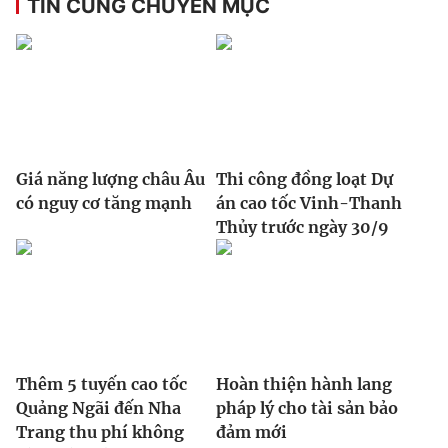
TIN CÙNG CHUYÊN MỤC
Ðiện thoại Thời báo VTV:
024.66 897 897
Email:
toasoan@vtv.vn
Liên hệ quảng cáo:
024-7300.7108
Giá năng lượng châu Âu
Thi công đồng loạt Dự
có nguy cơ tăng mạnh
án cao tốc Vinh-Thanh
Thủy trước ngày 30/9
® Cấm sao chép dưới mọi hình thức nếu không có sự chấp
thuận bằng văn bản. Ghi rõ nguồn VTV.vn khi phát hành lại
Thêm 5 tuyến cao tốc
Hoàn thiện hành lang
thông tin từ website này.
Quảng Ngãi đến Nha
pháp lý cho tài sản bảo
Trang thu phí không
đảm mới