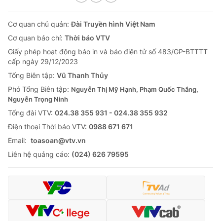
Cơ quan chủ quản:
Đài Truyền hình Việt Nam
Cơ quan báo chí:
Thời báo VTV
Giấy phép hoạt động báo in và báo điện tử số 483/GP-BTTTT
cấp ngày 29/12/2023
Tổng Biên tập:
Vũ Thanh Thủy
Phó Tổng Biên tập:
Nguyễn Thị Mỹ Hạnh, Phạm Quốc Thắng,
Nguyễn Trọng Ninh
Tổng đài VTV:
024.38 355 931 - 024.38 355 932
Ðiện thoại Thời báo VTV:
0988 671 671
Email:
toasoan@vtv.vn
Liên hệ quảng cáo:
(024) 626 79595