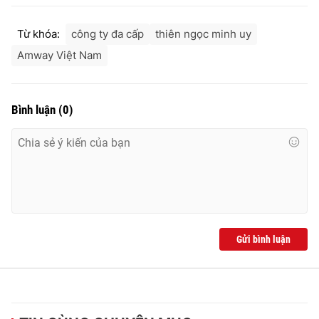
Từ khóa:
công ty đa cấp
thiên ngọc minh uy
Amway Việt Nam
THỜI BÁO VTV
Bình luận
(
0
)
Theo dõi báo trên
Cơ quan chủ quản:
Đài Truyền hình Việt Nam
Cơ quan báo chí:
Thời báo VTV
Giấy phép hoạt động báo in và báo điện tử số 483/GP-BTTTT
cấp ngày 29/12/2023
Gửi bình luận
Tổng Biên tập:
Vũ Thanh Thủy
Phó Tổng Biên tập:
Nguyễn Thị Mỹ Hạnh, Phạm Quốc Thắng,
Nguyễn Trọng Ninh
Tổng đài VTV:
024.38 355 931 - 024.38 355 932