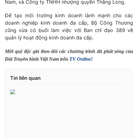
Phim VTV
Nam, và Công ty TNHH nhượng quyền Thăng Long.
Giải trí
Hậu trường
Để tạo môi trường kinh doanh lành mạnh cho các
Điện ảnh
doanh nghiệp kinh doanh đa cấp, Bộ Công Thương
Đời sống
Nhân vật
cũng vừa có buổi làm việc với Ban chỉ đạo 389 về
Âm nhạc
Du lịch
quản lý hoạt động kinh doanh đa cấp.
Khán giả
Giáo dục
Sao
Làm đẹp
Giải sao mai
Mời quý độc giả theo dõi các chương trình đã phát sóng của
Tuyển sinh
Đài Truyền hình Việt Nam trên
TV Online!
Công nghệ
Chất lượng cuộc sống
Học trực tuyến
Hitech Công nghệ tương lai
Giao lưu trực tuyến
Tin liên quan
Sản phẩm
Lịch phát sóng
Thị trường
Tư vấn
Chuyên mục khác
Emagazine
Podcast