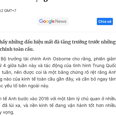
Góc ảnh
:52 GMT+7
Chia sẻ
Giáo dục
Công nghệ
Tuyển sinh
Hitech Công ng
thấy những dấu hiệu mất đà tăng trưởng trước những
Học trực tuyến
Sản phẩm
 chính toàn cầu.
g
Thị trường
i Bộ trưởng tài chính Anh Osborne cho rằng, phiên giả
Tư vấn
ứ 4 giữa tuần này và tác động của tình hình Trung Quố
 tuần, nên được coi là một bằng chứng rõ rệt rằng An
g nào của kinh tế toàn cầu gần đây, và cần bỏ ngay tâ
ác yếu tố bên ngoài này.
h tế Anh bước vào 2016 với một tâm lý chủ quan ở nhiề
 đã lùi xa, và nền kinh tế đang vận hành tốt hơn nhiề
y vọng.