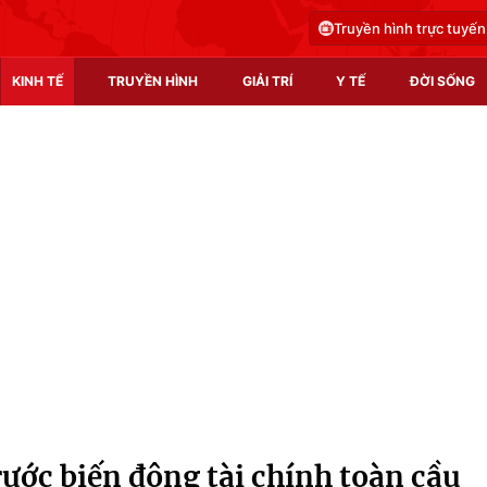
Truyền hình trực tuyến
KINH TẾ
TRUYỀN HÌNH
GIẢI TRÍ
Y TẾ
ĐỜI SỐNG
Pháp luật
Y tế
Truyền hình
Multimedia
Phim VTV
Video
Hậu trường
Shorts video
Nhân vật
Podcast
Khán giả
EMagazine
Giải sao mai
Photo
rước biến động tài chính toàn cầu
Infographic