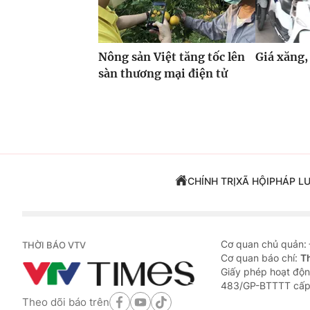
Nông sản Việt tăng tốc lên
Giá xăng,
sàn thương mại điện tử
CHÍNH TRỊ
XÃ HỘI
PHÁP L
Cơ quan chủ quản:
THỜI BÁO VTV
Cơ quan báo chí:
T
Giấy phép hoạt độn
483/GP-BTTTT cấp
Theo dõi báo trên