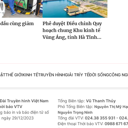
 dầu cùng giảm
Phê duyệt Điều chỉnh Quy
hoạch chung Khu kinh tế
Vũng Áng, tỉnh Hà Tĩnh...
UẬT
THẾ GIỚI
KINH TẾ
TRUYỀN HÌNH
GIẢI TRÍ
Y TẾ
ĐỜI SỐNG
CÔNG NG
Đài Truyền hình Việt Nam
Tổng Biên tập:
Vũ Thanh Thủy
hời báo VTV
Phó Tổng Biên tập:
Nguyễn Thị Mỹ Hạ
g báo in và báo điện tử số
Nguyễn Trọng Ninh
 ngày 29/12/2023
Tổng đài VTV:
024.38 355 931 - 024
Ðiện thoại Thời báo VTV:
0988 671 6