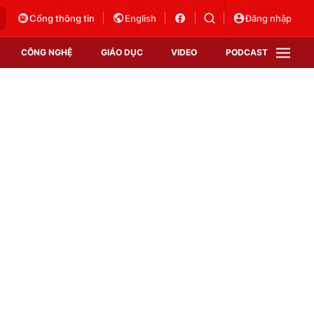
Cổng thông tin
English
Đăng nhập
CÔNG NGHỆ
GIÁO DỤC
VIDEO
PODCAST
VTV Money
VTV Thể thao
VTV Sức khoẻ
Bất động sản
Thị trường 24h
Tấm lòng Việt
Vươn mình bằng AI
VTV4
VTV8
VTV9
Lịch phát sóng
Giao lưu trực tuyến
Sự kiện