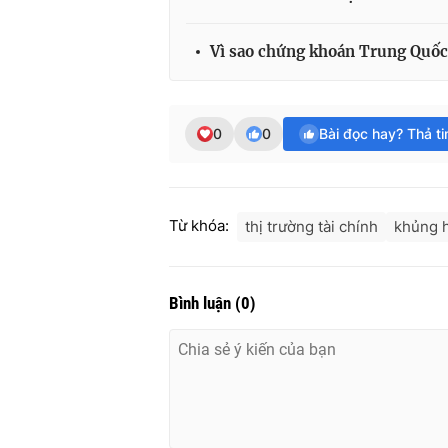
Vì sao chứng khoán Trung Quốc 
0
0
Bài đọc hay? Thả t
Từ khóa:
thị trường tài chính
khủng h
Bình luận
(
0
)