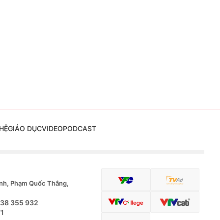
HỆ
GIÁO DỤC
VIDEO
PODCAST
nh, Phạm Quốc Thắng,
.38 355 932
71