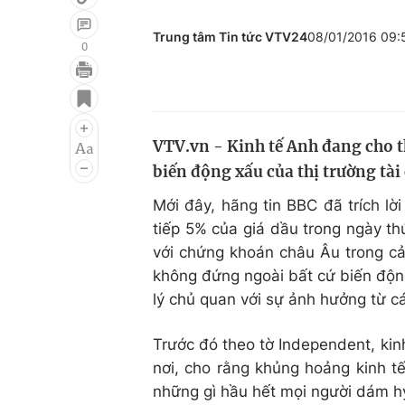
Trung tâm Tin tức VTV24
08/01/2016 09
0
Giải trí
Đời sống
Điện ảnh
Du lịch
VTV.vn - Kinh tế Anh đang cho 
Âm nhạc
Làm đẹp
biến động xấu của thị trường tài
Sao
Chất lượng cuộc sốn
Mới đây, hãng tin BBC đã trích lờ
tiếp 5% của giá dầu trong ngày th
với chứng khoán châu Âu trong cả
không đứng ngoài bất cứ biến độn
lý chủ quan với sự ảnh hưởng từ c
Trước đó theo tờ Independent, kin
nơi, cho rằng khủng hoảng kinh tế
những gì hầu hết mọi người dám h