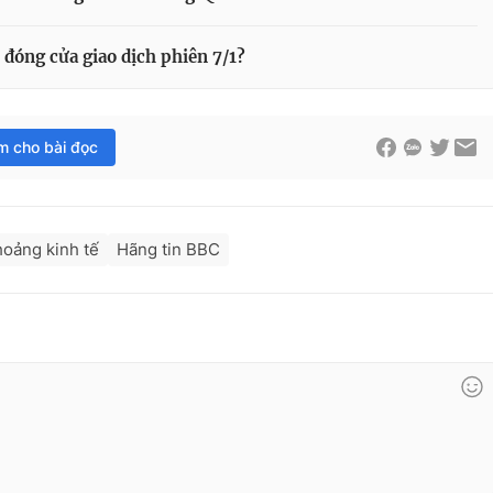
đóng cửa giao dịch phiên 7/1?
im cho bài đọc
oảng kinh tế
Hãng tin BBC