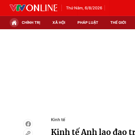
Thứ Năm, 6/8/2026
CHÍNH TRỊ
XÃ HỘI
PHÁP LUẬT
THẾ GIỚI
Chính trị
Xã hội
Thế giới
Kinh tế
Tin tức
Tài chính
Thế giới đó đây
Thị trường
Câu chuyện quốc tế
Góc doanh nghiệp
Dữ liệu và đời sống
Kinh tế
Kinh tế Anh lao đao t