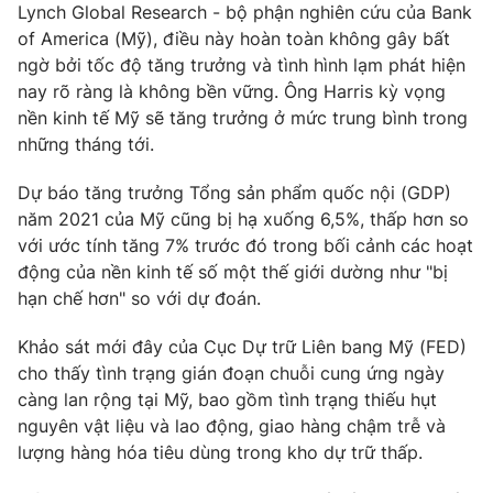
Lynch Global Research - bộ phận nghiên cứu của Bank
Photo
Infographic
of America (Mỹ), điều này hoàn toàn không gây bất
ngờ bởi tốc độ tăng trưởng và tình hình lạm phát hiện
nay rõ ràng là không bền vững. Ông Harris kỳ vọng
Video
Shorts video
nền kinh tế Mỹ sẽ tăng trưởng ở mức trung bình trong
những tháng tới.
VTV Money
VTV Thể thao
Dự báo tăng trưởng Tổng sản phẩm quốc nội (GDP)
năm 2021 của Mỹ cũng bị hạ xuống 6,5%, thấp hơn so
VTV Sức khoẻ
Bất động sản
với ước tính tăng 7% trước đó trong bối cảnh các hoạt
động của nền kinh tế số một thế giới dường như "bị
Thị trường 24h
Tấm lòng Việt
hạn chế hơn" so với dự đoán.
Khảo sát mới đây của Cục Dự trữ Liên bang Mỹ (FED)
VTV4
Vươn mình bằng AI
cho thấy tình trạng gián đoạn chuỗi cung ứng ngày
càng lan rộng tại Mỹ, bao gồm tình trạng thiếu hụt
VTV9
VTV8
nguyên vật liệu và lao động, giao hàng chậm trễ và
lượng hàng hóa tiêu dùng trong kho dự trữ thấp.
Liên hệ tòa soạn
English