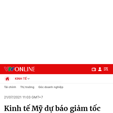
KINH TẾ
Chính trị
Tài chính
Thị trường
Góc doanh nghiệp
Xã hội
21/07/2021 11:03 GMT+7
Pháp luật
Chuyên mục
Kinh tế
Kinh tế Mỹ dự báo giảm tốc
Thể thao