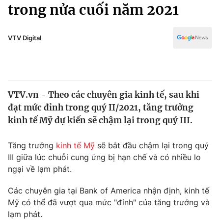
Chính trị
trong nửa cuối năm 2021
Truyền hình
Văn hóa - Giải trí
Xã hội
Y tế
VTV Digital
Đời sống
Pháp luật
Công nghệ
Giáo dục
Y tế
VTV.vn - Theo các chuyên gia kinh tế, sau khi
đạt mức đỉnh trong quý II/2021, tăng trưởng
Thế giới
kinh tế Mỹ dự kiến sẽ chậm lại trong quý III.
Tin tức
Kinh tế
Tăng trưởng
kinh tế Mỹ
sẽ bắt đầu chậm lại trong quý
Thế giới đó đây
III giữa lúc chuỗi cung ứng bị hạn chế và có nhiều lo
Tài chính
ngại về lạm phát.
Dữ liệu và đời sống
Câu chuyện quốc tế
Thị trường
Các chuyên gia tại Bank of America nhận định, kinh tế
Truyền hình
Mỹ có thể đã vượt qua mức "đỉnh" của tăng trưởng và
Góc doanh nghiệp
lạm phát.