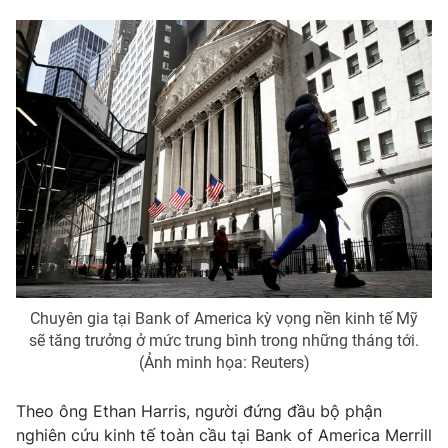
Phim VTV
Giải trí
Hậu trường
Điện ảnh
Đời sống
Nhân vật
Âm nhạc
Du lịch
Khán giả
Giáo dục
Sao
Làm đẹp
Giải sao mai
Tuyển sinh
Công nghệ
Chất lượng cuộc sống
Học trực tuyến
Hitech Công nghệ tương lai
Giao lưu trực tuyến
Sản phẩm
Lịch phát sóng
Thị trường
Chuyên gia tại Bank of America kỳ vọng nền kinh tế Mỹ
sẽ tăng trưởng ở mức trung bình trong những tháng tới.
Tư vấn
(Ảnh minh họa: Reuters)
Chuyên mục khác
Theo ông Ethan Harris, người đứng đầu bộ phận
Emagazine
Podcast
nghiên cứu kinh tế toàn cầu tại Bank of America Merrill