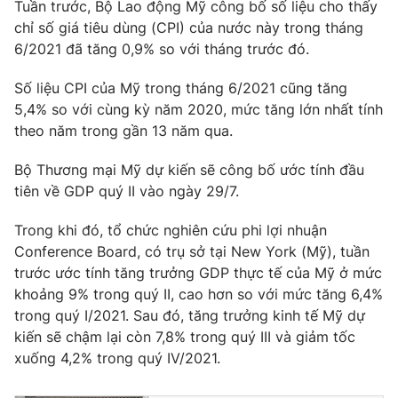
Tuần trước, Bộ Lao động Mỹ công bố số liệu cho thấy
chỉ số giá tiêu dùng (CPI) của nước này trong tháng
6/2021 đã tăng 0,9% so với tháng trước đó.
THỜI BÁO VTV
Số liệu CPI của Mỹ trong tháng 6/2021 cũng tăng
5,4% so với cùng kỳ năm 2020, mức tăng lớn nhất tính
theo năm trong gần 13 năm qua.
Bộ Thương mại Mỹ dự kiến sẽ công bố ước tính đầu
Theo dõi báo trên
tiên về GDP quý II vào ngày 29/7.
Cơ quan chủ quản:
Đài Truyền hình Việt Nam
Trong khi đó, tổ chức nghiên cứu phi lợi nhuận
Cơ quan báo chí:
Thời báo VTV
Conference Board, có trụ sở tại New York (Mỹ), tuần
trước ước tính tăng trưởng GDP thực tế của Mỹ ở mức
Giấy phép hoạt động báo in và báo điện tử số 483/GP-BTTTT
cấp ngày 29/12/2023
khoảng 9% trong quý II, cao hơn so với mức tăng 6,4%
trong quý I/2021. Sau đó, tăng trưởng kinh tế Mỹ dự
Tổng Biên tập:
Vũ Thanh Thủy
kiến sẽ chậm lại còn 7,8% trong quý III và giảm tốc
Phó Tổng Biên tập:
Nguyễn Thị Mỹ Hạnh, Phạm Quốc Thắng,
xuống 4,2% trong quý IV/2021.
Nguyễn Trọng Ninh
Tổng đài VTV:
024.38 355 931 - 024.38 355 932