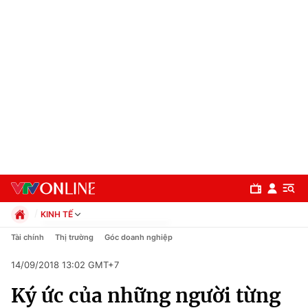
KINH TẾ
Chính trị
Tài chính
Thị trường
Góc doanh nghiệp
Xã hội
14/09/2018 13:02 GMT+7
Pháp luật
Chuyên mục
Kinh tế
Ký ức của những người từng
Thể thao