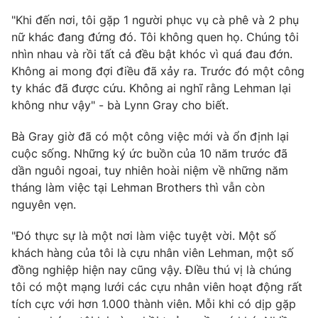
Phim VTV
Giải trí
"Khi đến nơi, tôi gặp 1 người phục vụ cà phê và 2 phụ
Hậu trường
nữ khác đang đứng đó. Tôi không quen họ. Chúng tôi
Điện ảnh
nhìn nhau và rồi tất cả đều bật khóc vì quá đau đớn.
Đời sống
Nhân vật
Không ai mong đợi điều đã xảy ra. Trước đó một công
Âm nhạc
Du lịch
ty khác đã được cứu. Không ai nghĩ rằng Lehman lại
Khán giả
Giáo dục
Sao
không như vậy" - bà Lynn Gray cho biết.
Làm đẹp
Giải sao mai
Tuyển sinh
Bà Gray giờ đã có một công việc mới và ổn định lại
Công nghệ
Chất lượng cuộc sống
cuộc sống. Những ký ức buồn của 10 năm trước đã
Học trực tuyến
Hitech Công nghệ tương lai
dần nguôi ngoai, tuy nhiên hoài niệm về những năm
Giao lưu trực tuyến
tháng làm việc tại Lehman Brothers thì vẫn còn
Sản phẩm
nguyên vẹn.
Lịch phát sóng
Thị trường
"Đó thực sự là một nơi làm việc tuyệt vời. Một số
khách hàng của tôi là cựu nhân viên Lehman, một số
Tư vấn
đồng nghiệp hiện nay cũng vậy. ĐIều thú vị là chúng
Chuyên mục khác
tôi có một mạng lưới các cựu nhân viên hoạt động rất
Emagazine
Podcast
tích cực với hơn 1.000 thành viên. Mỗi khi có dịp gặp