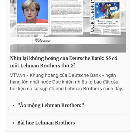
THỜI BÁO VTV
Theo dõi báo trên
Nhìn lại khủng hoảng của Deutsche Bank: Sẽ có
một Lehman Brothers thứ 2?
VTV.vn - Khủng hoảng của Deutsche Bank - ngân
Cơ quan chủ quản:
Đài Truyền hình Việt Nam
hàng lớn nhất nước Đức khiến nhiều tờ báo đặt câu
Cơ quan báo chí:
Thời báo VTV
hỏi liệu có sự sụp đổ như Lehman Brothers cách đây...
Giấy phép hoạt động báo in và báo điện tử số 483/GP-BTTTT
cấp ngày 29/12/2023
"Ảo mộng Lehman Brothers"
Tổng Biên tập:
Vũ Thanh Thủy
Phó Tổng Biên tập:
Nguyễn Thị Mỹ Hạnh, Phạm Quốc Thắng,
Bài học Lehman Brothers
Nguyễn Trọng Ninh
Tổng đài VTV:
024.38 355 931 - 024.38 355 932