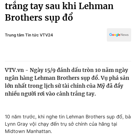
Chính trị
trắng tay sau khi Lehman
Truyền hình
Brothers sụp đổ
Văn hóa - Giải trí
Xã hội
Y tế
Đời sống
Trung tâm Tin tức VTV24
Pháp luật
Công nghệ
Giáo dục
Y tế
VTV.vn - Ngày 15/9 đánh dấu tròn 10 năm ngày
Thế giới
ngân hàng Lehman Brothers sụp đổ. Vụ phá sản
Tin tức
lớn nhất trong lịch sử tài chính của Mỹ đã đẩy
Kinh tế
nhiều người rơi vào cảnh trắng tay.
Thế giới đó đây
Tài chính
Dữ liệu và đời sống
Câu chuyện quốc tế
Thị trường
10 năm trước, khi nghe tin Lehman Brothers sụp đổ, bà
Lynn Gray vội chạy đến trụ sở chính của hãng tại
Truyền hình
Góc doanh nghiệp
Midtown Manhattan.