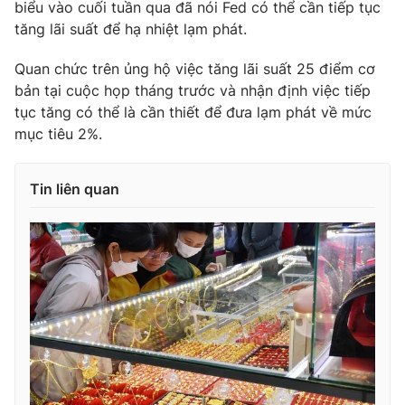
biểu vào cuối tuần qua đã nói Fed có thể cần tiếp tục
Photo
tăng lãi suất để hạ nhiệt lạm phát.
Infographic
Quan chức trên ủng hộ việc tăng lãi suất 25 điểm cơ
Video
Shorts video
bản tại cuộc họp tháng trước và nhận định việc tiếp
tục tăng có thể là cần thiết để đưa lạm phát về mức
VTV Money
mục tiêu 2%.
VTV Thể thao
VTV Sức khoẻ
Bất động sản
Tin liên quan
Thị trường 24h
Tấm lòng Việt
VTV4
Vươn mình bằng AI
VTV9
VTV8
Liên hệ tòa soạn
English