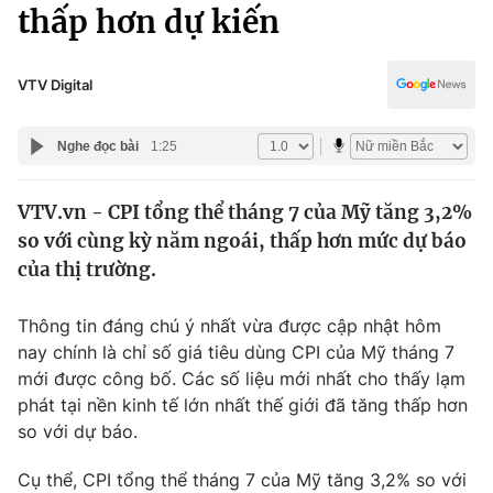
Chính trị
thấp hơn dự kiến
Truyền hình
Văn hóa - Giải trí
Xã hội
Y tế
VTV Digital
Đời sống
Pháp luật
Công nghệ
Nghe đọc bài
1:25
Giáo dục
Y tế
VTV.vn - CPI tổng thể tháng 7 của Mỹ tăng 3,2%
so với cùng kỳ năm ngoái, thấp hơn mức dự báo
Thế giới
của thị trường.
Tin tức
Kinh tế
Thông tin đáng chú ý nhất vừa được cập nhật hôm
Thế giới đó đây
nay chính là chỉ số giá tiêu dùng CPI của Mỹ tháng 7
Tài chính
mới được công bố. Các số liệu mới nhất cho thấy lạm
Dữ liệu và đời sống
Câu chuyện quốc tế
phát tại nền kinh tế lớn nhất thế giới đã tăng thấp hơn
Thị trường
so với dự báo.
Truyền hình
Góc doanh nghiệp
Cụ thể, CPI tổng thể tháng 7 của Mỹ tăng 3,2% so với