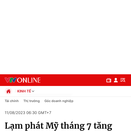
KINH TẾ
Chính trị
Tài chính
Thị trường
Góc doanh nghiệp
Xã hội
11/08/2023 06:30 GMT+7
Pháp luật
Chuyên mục
Kinh tế
Lạm phát Mỹ tháng 7 tăng
Thể thao