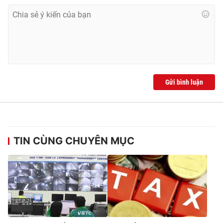
Ðiện thoại Thời báo VTV:
024.66 897 897
Email:
toasoan@vtv.vn
Liên hệ quảng cáo:
024-7300.7108
Gửi bình luận
TIN CÙNG CHUYÊN MỤC
® Cấm sao chép dưới mọi hình thức nếu không có sự chấp
thuận bằng văn bản. Ghi rõ nguồn VTV.vn khi phát hành lại
thông tin từ website này.