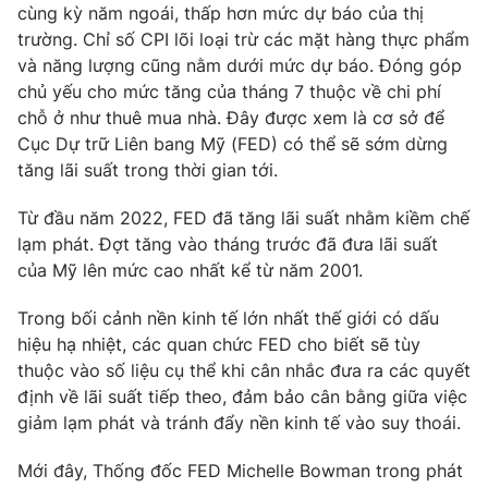
Phim VTV
cùng kỳ năm ngoái, thấp hơn mức dự báo của thị
Giải trí
trường. Chỉ số CPI lõi loại trừ các mặt hàng thực phẩm
Hậu trường
và năng lượng cũng nằm dưới mức dự báo. Đóng góp
Điện ảnh
Đời sống
chủ yếu cho mức tăng của tháng 7 thuộc về chi phí
Nhân vật
Âm nhạc
chỗ ở như thuê mua nhà. Đây được xem là cơ sở để
Du lịch
Khán giả
Cục Dự trữ Liên bang Mỹ (FED) có thể sẽ sớm dừng
Giáo dục
Sao
tăng lãi suất trong thời gian tới.
Làm đẹp
Giải sao mai
Tuyển sinh
Công nghệ
Từ đầu năm 2022, FED đã tăng lãi suất nhằm kiềm chế
Chất lượng cuộc sống
Học trực tuyến
lạm phát. Đợt tăng vào tháng trước đã đưa lãi suất
Hitech Công nghệ tương lai
của Mỹ lên mức cao nhất kể từ năm 2001.
Giao lưu trực tuyến
Sản phẩm
Trong bối cảnh nền kinh tế lớn nhất thế giới có dấu
Lịch phát sóng
hiệu hạ nhiệt, các quan chức FED cho biết sẽ tùy
Thị trường
thuộc vào số liệu cụ thể khi cân nhắc đưa ra các quyết
Tư vấn
định về lãi suất tiếp theo, đảm bảo cân bằng giữa việc
Chuyên mục khác
giảm lạm phát và tránh đẩy nền kinh tế vào suy thoái.
Emagazine
Podcast
Mới đây, Thống đốc FED Michelle Bowman trong phát