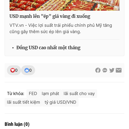
USD mạnh lên "ép" giá vàng đi xuống
VTV.vn - Việc lợi suất trái phiếu chính phủ Mỹ tăng
THỜI BÁO VTV
cũng gây thêm sức ép lên giá vàng.
Đồng USD cao nhất một tháng
Theo dõi báo trên
0
0
Cơ quan chủ quản:
Đài Truyền hình Việt Nam
Cơ quan báo chí:
Thời báo VTV
Giấy phép hoạt động báo in và báo điện tử số 483/GP-BTTTT
Từ khóa:
FED
lạm phát
lãi suất cho vay
cấp ngày 29/12/2023
lãi suất tiết kiệm
tỷ giá USD/VND
Tổng Biên tập:
Vũ Thanh Thủy
Phó Tổng Biên tập:
Nguyễn Thị Mỹ Hạnh, Phạm Quốc Thắng,
Nguyễn Trọng Ninh
Bình luận
(
0
)
Tổng đài VTV:
024.38 355 931 - 024.38 355 932