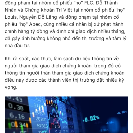
đồng phạm tại nhóm cổ phiếu "họ" FLC, Đỗ Thành
Nhân và Chứng khoán Trí Việt tại nhóm cổ phiếu "họ"
Louis, Nguyễn Đỗ Lăng và đồng phạm tại nhóm cổ
phiếu "họ" Apec, cùng nhiều cá nhân bị xử phạt hành
THỜI BÁO VTV
chính hàng tỷ đồng và đình chỉ giao dịch nhiều tháng,
đã gây ảnh hưởng không nhỏ đến thị trường và tâm lý
nhà đầu tư.
Theo dõi báo trên
Khi rà soát, xác thực, làm sạch dữ liệu thông tin về
Cơ quan chủ quản:
Đài Truyền hình Việt Nam
người tham gia giao dịch chứng khoán, trong đó có
Cơ quan báo chí:
Thời báo VTV
thông tin người thân tham gia giao dịch chứng khoán
điều này được các thành viên thị trường đặt nhiều kỳ
Giấy phép hoạt động báo in và báo điện tử số 483/GP-BTTTT
cấp ngày 29/12/2023
vọng.
Tổng Biên tập:
Vũ Thanh Thủy
Phó Tổng Biên tập:
Nguyễn Thị Mỹ Hạnh, Phạm Quốc Thắng,
Nguyễn Trọng Ninh
Tổng đài VTV:
024.38 355 931 - 024.38 355 932
Ðiện thoại Thời báo VTV:
024.66 897 897