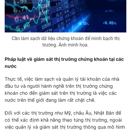
Email:
toasoan@vtv.vn
Liên hệ quảng cáo:
024-7300.7108
Cần làm sạch dữ liệu chứng khoán để minh bạch thị
trường. Ảnh minh họa.
Pháp luật về giám sát thị trường chứng khoán tại các
nước
Thực tế, việc làm sạch và quản lý tài khoản của nhà
đầu tư và người hành nghề trên thị trường chứng
® Cấm sao chép dưới mọi hình thức nếu không có sự chấp
khoán cho đến giám sát trên thị trường là việc các
thuận bằng văn bản. Ghi rõ nguồn VTV.vn khi phát hành lại
nước trên thế giới đang làm rất chặt chẽ.
thông tin từ website này.
Đối với các thị trường như Mỹ, châu Âu, Nhật Bản để
có thể xác định khả năng thao túng thị trường, ngoài
việc quản lý và giám sát thị trường thông qua mô hình