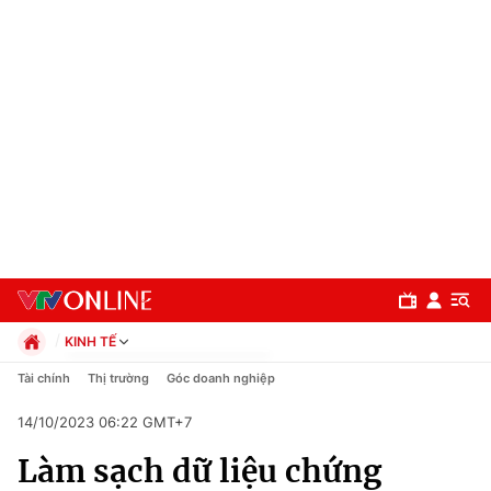
KINH TẾ
Chính trị
Tài chính
Thị trường
Góc doanh nghiệp
Xã hội
14/10/2023 06:22 GMT+7
Pháp luật
Chuyên mục
Kinh tế
Làm sạch dữ liệu chứng
Thể thao