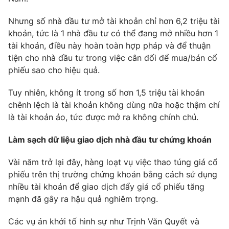
Photo
Infographic
Nhưng số nhà đầu tư mở tài khoản chỉ hơn 6,2 triệu tài
khoản, tức là 1 nhà đầu tư có thể đang mở nhiều hơn 1
tài khoản, điều này hoàn toàn hợp pháp và để thuận
Video
Shorts video
tiện cho nhà đầu tư trong việc cân đối để mua/bán cổ
phiếu sao cho hiệu quả.
VTV Money
VTV Thể thao
Tuy nhiên, không ít trong số hơn 1,5 triệu tài khoản
chênh lệch là tài khoản không dùng nữa hoặc thậm chí
VTV Sức khoẻ
Bất động sản
là tài khoản ảo, tức được mở ra không chính chủ.
Thị trường 24h
Tấm lòng Việt
Làm sạch dữ liệu giao dịch nhà đầu tư chứng khoán
Vài năm trở lại đây, hàng loạt vụ việc thao túng giá cổ
VTV4
Vươn mình bằng AI
phiếu trên thị trường chứng khoán bằng cách sử dụng
nhiều tài khoản để giao dịch đẩy giá cổ phiếu tăng
VTV9
VTV8
mạnh đã gây ra hậu quả nghiêm trọng.
Các vụ án khởi tố hình sự như Trịnh Văn Quyết và
Liên hệ tòa soạn
English