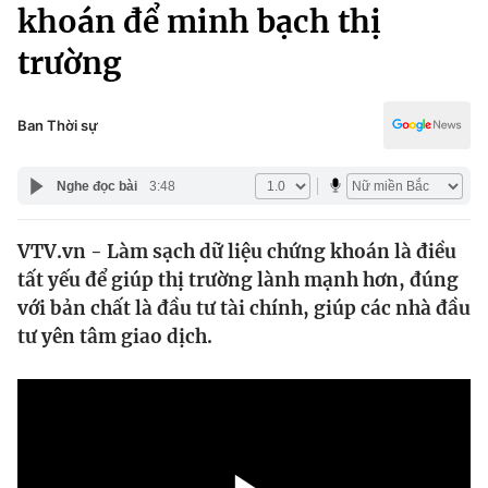
Chính trị
khoán để minh bạch thị
Truyền hình
trường
Văn hóa - Giải trí
Xã hội
Y tế
Đời sống
Ban Thời sự
Pháp luật
Công nghệ
Giáo dục
Nghe đọc bài
3:48
Y tế
VTV.vn - Làm sạch dữ liệu chứng khoán là điều
Thế giới
tất yếu để giúp thị trường lành mạnh hơn, đúng
Tin tức
với bản chất là đầu tư tài chính, giúp các nhà đầu
Kinh tế
tư yên tâm giao dịch.
Thế giới đó đây
Tài chính
Dữ liệu và đời sống
Câu chuyện quốc tế
Thị trường
Truyền hình
Góc doanh nghiệp