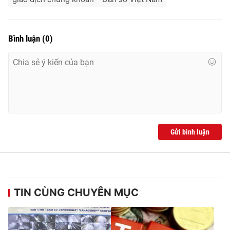
Bình luận
(
0
)
Gửi bình luận
TIN CÙNG CHUYÊN MỤC