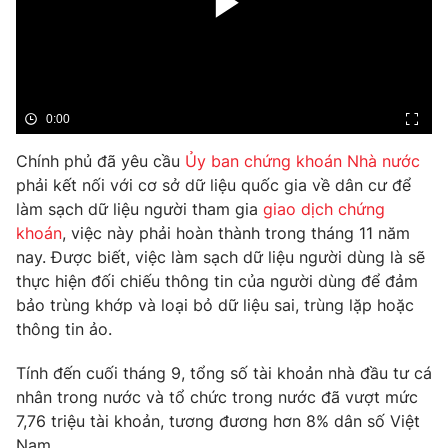
Phim VTV
Giải trí
Hậu trường
Điện ảnh
Đời sống
Nhân vật
Âm nhạc
Du lịch
0:00
Khán giả
Giáo dục
Sao
Làm đẹp
Chính phủ đã yêu cầu
Ủy ban chứng khoán Nhà nước
Giải sao mai
Tuyển sinh
phải kết nối với cơ sở dữ liệu quốc gia về dân cư để
Công nghệ
Chất lượng cuộc sống
làm sạch dữ liệu người tham gia
giao dịch chứng
Học trực tuyến
khoán
, việc này phải hoàn thành trong tháng 11 năm
Hitech Công nghệ tương lai
Giao lưu trực tuyến
nay. Được biết, việc làm sạch dữ liệu người dùng là sẽ
Sản phẩm
thực hiện đối chiếu thông tin của người dùng để đảm
bảo trùng khớp và loại bỏ dữ liệu sai, trùng lặp hoặc
Lịch phát sóng
Thị trường
thông tin ảo.
Tư vấn
Tính đến cuối tháng 9, tổng số tài khoản nhà đầu tư cá
Chuyên mục khác
nhân trong nước và tổ chức trong nước đã vượt mức
7,76 triệu tài khoản, tương đương hơn 8% dân số Việt
Emagazine
Podcast
Nam.