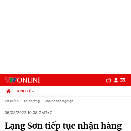
KINH TẾ
Chính trị
Tài chính
Thị trường
Góc doanh nghiệp
Xã hội
05/03/2022 10:08 GMT+7
Pháp luật
Chuyên mục
Kinh tế
Lạng Sơn tiếp tục nhận hàng
Thể thao