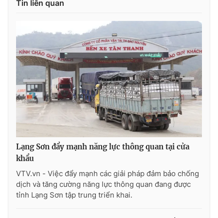
Tin liên quan
THỜI BÁO VTV
Theo dõi báo trên
Cơ quan chủ quản:
Đài Truyền hình Việt Nam
Cơ quan báo chí:
Thời báo VTV
Lạng Sơn đẩy mạnh năng lực thông quan tại cửa
Giấy phép hoạt động báo in và báo điện tử số 483/GP-BTTTT
khẩu
cấp ngày 29/12/2023
Tổng Biên tập:
Vũ Thanh Thủy
VTV.vn - Việc đẩy mạnh các giải pháp đảm bảo chống
dịch và tăng cường năng lực thông quan đang được
Phó Tổng Biên tập:
Nguyễn Thị Mỹ Hạnh, Phạm Quốc Thắng,
tỉnh Lạng Sơn tập trung triển khai.
Nguyễn Trọng Ninh
Tổng đài VTV:
024.38 355 931 - 024.38 355 932