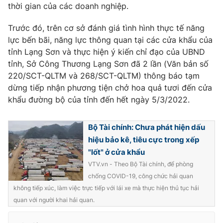
thời gian của các doanh nghiệp.
Photo
Infographic
Trước đó, trên cơ sở đánh giá tình hình thực tế năng
lực bến bãi, năng lực thông quan tại các cửa khẩu của
Video
Shorts video
tỉnh Lạng Sơn và thực hiện ý kiến chỉ đạo của UBND
tỉnh, Sở Công Thương Lạng Sơn đã 2 lần (Văn bản số
VTV Money
VTV Thể thao
220/SCT-QLTM và 268/SCT-QLTM) thông báo tạm
dừng tiếp nhận phương tiện chở hoa quả tươi đến cửa
khẩu đường bộ của tỉnh đến hết ngày 5/3/2022.
VTV Sức khoẻ
Bất động sản
Bộ Tài chính: Chưa phát hiện dấu
Thị trường 24h
Tấm lòng Việt
hiệu bảo kê, tiêu cực trong xếp
"lốt" ở cửa khẩu
VTV4
Vươn mình bằng AI
VTV.vn - Theo Bộ Tài chính, để phòng
chống COVID-19, công chức hải quan
VTV9
không tiếp xúc, làm việc trực tiếp với lái xe mà thực hiện thủ tục hải
VTV8
quan với người khai hải quan.
Liên hệ tòa soạn
English