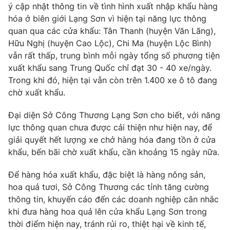
Phim VTV
ý cập nhật thông tin về tình hình xuất nhập khẩu hàng
Giải trí
hóa ở biên giới Lạng Sơn vì hiện tại năng lực thông
Hậu trường
quan qua các cửa khẩu: Tân Thanh (huyện Văn Lãng),
Điện ảnh
Đời sống
Hữu Nghị (huyện Cao Lộc), Chi Ma (huyện Lộc Bình)
Nhân vật
Âm nhạc
vẫn rất thấp, trung bình mỗi ngày tổng số phương tiện
Du lịch
Khán giả
xuất khẩu sang Trung Quốc chỉ đạt 30 - 40 xe/ngày.
Giáo dục
Sao
Trong khi đó, hiện tại vẫn còn trên 1.400 xe ô tô đang
Làm đẹp
Giải sao mai
Tuyển sinh
chờ xuất khẩu.
Công nghệ
Chất lượng cuộc sống
Học trực tuyến
Đại diện Sở Công Thương Lạng Sơn cho biết, với năng
Hitech Công nghệ tương lai
lực thông quan chưa được cải thiện như hiện nay, để
Giao lưu trực tuyến
giải quyết hết lượng xe chở hàng hóa đang tồn ở cửa
Sản phẩm
khẩu, bến bãi chờ xuất khẩu, cần khoảng 15 ngày nữa.
Lịch phát sóng
Thị trường
Để hàng hóa xuất khẩu, đặc biệt là hàng nông sản,
Tư vấn
hoa quả tươi, Sở Công Thương các tỉnh tăng cường
Chuyên mục khác
thông tin, khuyến cáo đến các doanh nghiệp cân nhắc
khi đưa hàng hoa quả lên cửa khẩu Lạng Sơn trong
Emagazine
Podcast
thời điểm hiện nay, tránh rủi ro, thiệt hại về kinh tế,