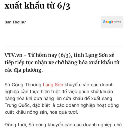
Chính trị
xuất khẩu từ 6/3
Truyền hình
Văn hóa - Giải trí
Xã hội
Y tế
Ban Thời sự
Đời sống
Pháp luật
Công nghệ
Giáo dục
Y tế
VTV.vn - Từ hôm nay (6/3), tỉnh Lạng Sơn sẽ
tiếp tiếp tục nhận xe chở hàng hóa xuất khẩu từ
Thế giới
các địa phương.
Tin tức
Kinh tế
Sở Công Thương
Lạng Sơn
khuyến cáo các doanh
Thế giới đó đây
nghiệp cần thực hiện triệt để việc phun khử khuẩn
Tài chính
hàng hóa khi đưa hàng lên cửa khẩu để xuất sang
Dữ liệu và đời sống
Câu chuyện quốc tế
Trung Quốc, đặc biệt là các doanh nghiệp hoạt động
Thị trường
xuất khẩu nông sản, hoa quả tươi.
Truyền hình
Góc doanh nghiệp
Đồng thời, Sở cũng khuyến cáo các doanh nghiệp chú