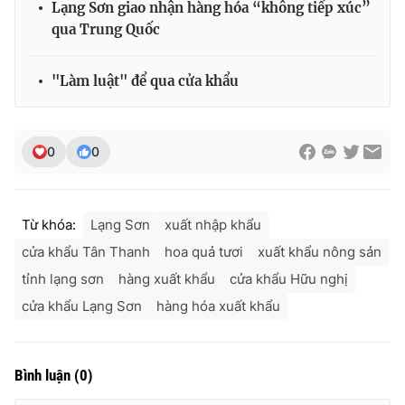
Lạng Sơn giao nhận hàng hóa “không tiếp xúc”
Ðiện thoại Thời báo VTV:
024.66 897 897
qua Trung Quốc
Email:
toasoan@vtv.vn
Liên hệ quảng cáo:
024-7300.7108
"Làm luật" để qua cửa khẩu
0
0
Từ khóa:
Lạng Sơn
xuất nhập khẩu
cửa khẩu Tân Thanh
hoa quả tươi
xuất khẩu nông sản
tỉnh lạng sơn
hàng xuất khẩu
cửa khẩu Hữu nghị
cửa khẩu Lạng Sơn
hàng hóa xuất khẩu
® Cấm sao chép dưới mọi hình thức nếu không có sự chấp
thuận bằng văn bản. Ghi rõ nguồn VTV.vn khi phát hành lại
thông tin từ website này.
Bình luận
(
0
)