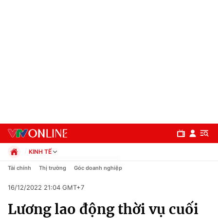
KINH TẾ
Chính trị
Tài chính
Thị trường
Góc doanh nghiệp
Xã hội
16/12/2022 21:04 GMT+7
Pháp luật
Chuyên mục
Kinh tế
Lương lao động thời vụ cuối
Thể thao