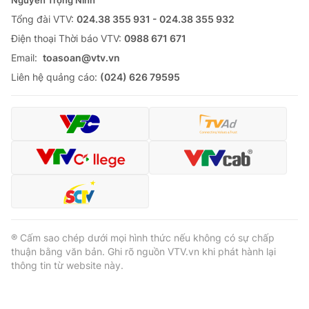
Nguyễn Trọng Ninh
Tổng đài VTV:
024.38 355 931 - 024.38 355 932
Ðiện thoại Thời báo VTV:
0988 671 671
Email:
toasoan@vtv.vn
Liên hệ quảng cáo:
(024) 626 79595
® Cấm sao chép dưới mọi hình thức nếu không có sự chấp
thuận bằng văn bản. Ghi rõ nguồn VTV.vn khi phát hành lại
thông tin từ website này.