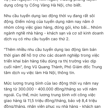
dụng công ty Cổng Vàng Hà Nội, cho biết.
Nhu cầu tuyển dụng lao động thời vụ đang rất sôi
động. Điểm nóng của tuyển dụng năm nay nằm ở
THỜI BÁO VTV
nhóm công việc giao hàng, đóng gói, kho bãi… Nhóm
ngành nghề nhà hàng - khách sạn và cơ sở kinh doanh
dịch vụ có nhu cầu tuyển cao thứ 2.
Theo dõi báo trên
"Thêm nhiều nhu cầu tuyển dụng lao động làm bán
thời gian để hỗ trợ cho các doanh nghiệp trong việc
Cơ quan chủ quản:
Đài Truyền hình Việt Nam
triển khai bán hàng tiêu dùng ra thị trường vào dịp
cuối năm", ông Vũ Quang Thành, Phó Giám đốc Trung
Cơ quan báo chí:
Thời báo VTV
tâm dịch vụ việc làm Hà Nội, thông tin.
Giấy phép hoạt động báo in và báo điện tử số 483/GP-BTTTT
cấp ngày 29/12/2023
Mức lương trung bình của lao động thời vụ năm nay
Tổng Biên tập:
Vũ Thanh Thủy
tăng từ 300.000 - 400.000 đồng/tháng so với năm
Phó Tổng Biên tập:
Nguyễn Thị Mỹ Hạnh, Phạm Quốc Thắng,
ngoái. Cụ thể, mức lương trung bình với công việc
Nguyễn Trọng Ninh
giao hàng là 11,5 triệu đồng/tháng, bảo vệ 8,4 triệu
Tổng đài VTV:
024.38 355 931 - 024.38 355 932
đồng/tháng, nhân viên phục vụ nhà hàng - khách sạn