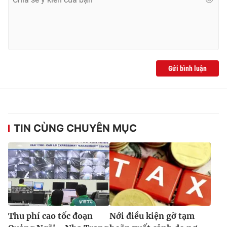
Gửi bình luận
TIN CÙNG CHUYÊN MỤC
Thu phí cao tốc đoạn
Nới điều kiện gỡ tạm