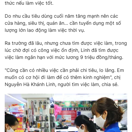
Phim VTV
thức nếu làm việc tốt.
Giải trí
Hậu trường
Do nhu cầu tiêu dùng cuối năm tăng mạnh nên các
Điện ảnh
cửa hàng, siêu thị, quán ăn… cần tuyển dụng một số
Đời sống
Nhân vật
lượng lớn lao động làm việc thời vụ.
Âm nhạc
Du lịch
Khán giả
Giáo dục
Sao
Ra trường đã lâu, nhưng chưa tìm được việc làm, trong
Làm đẹp
Giải sao mai
lúc chờ đợi có công việc ổn định, Linh đã tìm được
Tuyển sinh
việc làm ngắn hạn với mức lương 9 triệu đồng/tháng.
Công nghệ
Chất lượng cuộc sống
Học trực tuyến
Hitech Công nghệ tương lai
"Cũng cần có nhiều việc cần phải chi tiêu, lo lắng. Em
Giao lưu trực tuyến
muốn có cơ hội đi làm để có thêm kinh nghiệm", chị
Sản phẩm
Nguyễn Hà Khánh Linh, người tìm việc làm, chia sẻ.
Lịch phát sóng
Thị trường
Tư vấn
Chuyên mục khác
Emagazine
Podcast