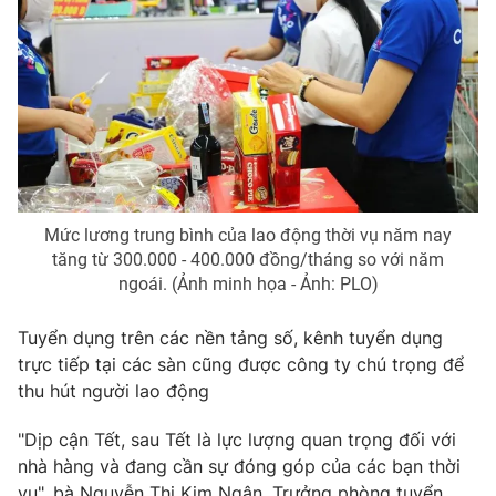
Photo
Infographic
Video
Shorts video
VTV Money
VTV Thể thao
VTV Sức khoẻ
Bất động sản
Mức lương trung bình của lao động thời vụ năm nay
tăng từ 300.000 - 400.000 đồng/tháng so với năm
ngoái. (Ảnh minh họa - Ảnh: PLO)
Thị trường 24h
Tấm lòng Việt
Tuyển dụng trên các nền tảng số, kênh tuyển dụng
VTV4
Vươn mình bằng AI
trực tiếp tại các sàn cũng được công ty chú trọng để
thu hút người lao động
VTV9
VTV8
"Dịp cận Tết, sau Tết là lực lượng quan trọng đối với
nhà hàng và đang cần sự đóng góp của các bạn thời
Liên hệ tòa soạn
English
vụ", bà Nguyễn Thị Kim Ngân, Trưởng phòng tuyển