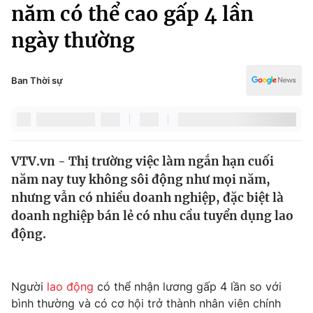
Chính trị
năm có thể cao gấp 4 lần
Truyền hình
ngày thường
Văn hóa - Giải trí
Xã hội
Y tế
Đời sống
Ban Thời sự
Pháp luật
Công nghệ
Giáo dục
Y tế
VTV.vn - Thị trường việc làm ngắn hạn cuối
Thế giới
năm nay tuy không sôi động như mọi năm,
Tin tức
nhưng vẫn có nhiều doanh nghiệp, đặc biệt là
Kinh tế
doanh nghiệp bán lẻ có nhu cầu tuyển dụng lao
Thế giới đó đây
động.
Tài chính
Dữ liệu và đời sống
Câu chuyện quốc tế
Thị trường
Người
lao động
có thể nhận lương gấp 4 lần so với
Truyền hình
Góc doanh nghiệp
bình thường và có cơ hội trở thành nhân viên chính