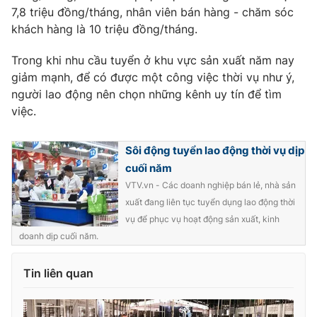
Ðiện thoại Thời báo VTV:
024.66 897 897
7,8 triệu đồng/tháng, nhân viên bán hàng - chăm sóc
Email:
toasoan@vtv.vn
khách hàng là 10 triệu đồng/tháng.
Liên hệ quảng cáo:
024-7300.7108
Trong khi nhu cầu tuyển ở khu vực sản xuất năm nay
giảm mạnh, để có được một công việc thời vụ như ý,
người lao động nên chọn những kênh uy tín để tìm
việc.
Sôi động tuyển lao động thời vụ dịp
cuối năm
VTV.vn - Các doanh nghiệp bán lẻ, nhà sản
xuất đang liên tục tuyển dụng lao động thời
vụ để phục vụ hoạt động sản xuất, kinh
doanh dịp cuối năm.
® Cấm sao chép dưới mọi hình thức nếu không có sự chấp
thuận bằng văn bản. Ghi rõ nguồn VTV.vn khi phát hành lại
Tin liên quan
thông tin từ website này.