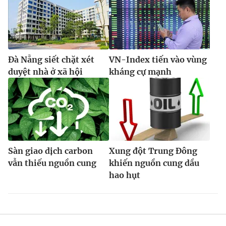
Đà Nẵng siết chặt xét
VN-Index tiến vào vùng
duyệt nhà ở xã hội
kháng cự mạnh
Sàn giao dịch carbon
Xung đột Trung Đông
vẫn thiếu nguồn cung
khiến nguồn cung dầu
hao hụt