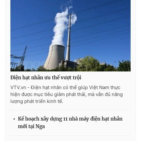
THỜI BÁO VTV
Theo dõi báo trên
Điện hạt nhân ưu thế vượt trội
Cơ quan chủ quản:
Đài Truyền hình Việt Nam
VTV.vn - Điện hạt nhân có thể giúp Việt Nam thực
Cơ quan báo chí:
Thời báo VTV
hiện được mục tiêu giảm phát thải, mà vẫn đủ năng
Giấy phép hoạt động báo in và báo điện tử số 483/GP-BTTTT
lượng phát triển kinh tế.
cấp ngày 29/12/2023
Tổng Biên tập:
Vũ Thanh Thủy
Kế hoạch xây dựng 11 nhà máy điện hạt nhân
Phó Tổng Biên tập:
Nguyễn Thị Mỹ Hạnh, Phạm Quốc Thắng,
mới tại Nga
Nguyễn Trọng Ninh
Tổng đài VTV:
024.38 355 931 - 024.38 355 932