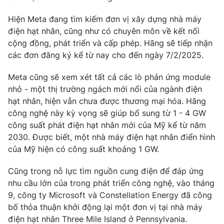
Phim VTV
Giải trí
Hiện Meta đang tìm kiếm đơn vị xây dựng nhà máy
Hậu trường
điện hạt nhân, cũng như có chuyên môn về kết nối
Điện ảnh
Đời sống
Nhân vật
cộng đồng, phát triển và cấp phép. Hãng sẽ tiếp nhận
Âm nhạc
các đơn đăng ký kể từ nay cho đến ngày 7/2/2025.
Du lịch
Khán giả
Giáo dục
Sao
Meta cũng sẽ xem xét tất cả các lò phản ứng module
Làm đẹp
Giải sao mai
nhỏ - một thị trường ngách mới nổi của ngành điện
Tuyển sinh
Công nghệ
Chất lượng cuộc sống
hạt nhân, hiện vẫn chưa được thương mại hóa. Hãng
Học trực tuyến
công nghệ này kỳ vọng sẽ giúp bổ sung từ 1 - 4 GW
Hitech Công nghệ tương lai
công suất phát điện hạt nhân mới của Mỹ kể từ năm
Giao lưu trực tuyến
2030. Được biết, một nhà máy điện hạt nhân điển hình
Sản phẩm
của Mỹ hiện có công suất khoảng 1 GW.
Lịch phát sóng
Thị trường
Cũng trong nỗ lực tìm nguồn cung điện để đáp ứng
Tư vấn
nhu cầu lớn của trong phát triển công nghệ, vào tháng
Chuyên mục khác
9, công ty Microsoft và Constellation Energy đã công
bố thỏa thuận khởi động lại một đơn vị tại nhà máy
Emagazine
Podcast
điện hạt nhân Three Mile Island ở Pennsylvania.