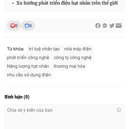
Xu hướng phát triển điện hạt nhân trên thế giới
Ðiện thoại Thời báo VTV:
024.66 897 897
Email:
toasoan@vtv.vn
Liên hệ quảng cáo:
024-7300.7108
0
0
Từ khóa:
trí tuệ nhân tạo
nhà máy điện
phát triển công nghệ
công ty công nghệ
Năng lượng hạt nhân
thương mại hóa
nhu cầu sử dụng điện
Bình luận
(
0
)
® Cấm sao chép dưới mọi hình thức nếu không có sự chấp
thuận bằng văn bản. Ghi rõ nguồn VTV.vn khi phát hành lại
thông tin từ website này.