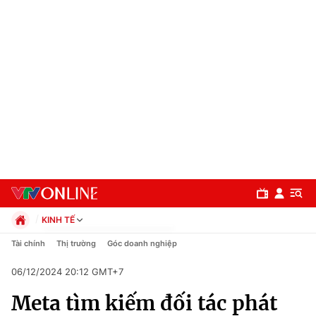
KINH TẾ
Chính trị
Tài chính
Thị trường
Góc doanh nghiệp
Xã hội
06/12/2024 20:12 GMT+7
Pháp luật
Chuyên mục
Kinh tế
Meta tìm kiếm đối tác phát
Thể thao