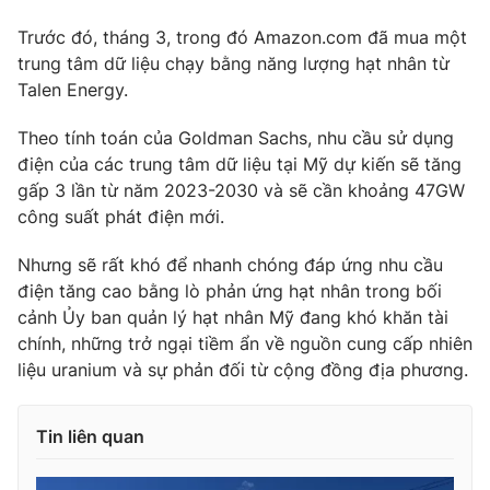
Photo
Infographic
Trước đó, tháng 3, trong đó Amazon.com đã mua một
trung tâm dữ liệu chạy bằng năng lượng hạt nhân từ
Talen Energy.
Video
Shorts video
Theo tính toán của Goldman Sachs, nhu cầu sử dụng
VTV Money
VTV Thể thao
điện của các trung tâm dữ liệu tại Mỹ dự kiến sẽ tăng
gấp 3 lần từ năm 2023-2030 và sẽ cần khoảng 47GW
công suất phát điện mới.
VTV Sức khoẻ
Bất động sản
Nhưng sẽ rất khó để nhanh chóng đáp ứng nhu cầu
Thị trường 24h
Tấm lòng Việt
điện tăng cao bằng lò phản ứng hạt nhân trong bối
cảnh Ủy ban quản lý hạt nhân Mỹ đang khó khăn tài
chính, những trở ngại tiềm ẩn về nguồn cung cấp nhiên
VTV4
Vươn mình bằng AI
liệu uranium và sự phản đối từ cộng đồng địa phương.
VTV9
VTV8
Tin liên quan
Liên hệ tòa soạn
English