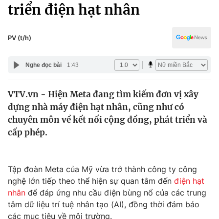
Chính trị
triển điện hạt nhân
Truyền hình
Văn hóa - Giải trí
Xã hội
Y tế
PV (t/h)
Đời sống
Pháp luật
Công nghệ
Nghe đọc bài
1:43
Giáo dục
Y tế
VTV.vn - Hiện Meta đang tìm kiếm đơn vị xây
dựng nhà máy điện hạt nhân, cũng như có
Thế giới
chuyên môn về kết nối cộng đồng, phát triển và
cấp phép.
Tin tức
Kinh tế
Thế giới đó đây
Tài chính
Tập đoàn Meta của Mỹ vừa trở thành công ty công
Dữ liệu và đời sống
Câu chuyện quốc tế
nghệ lớn tiếp theo thể hiện sự quan tâm đến
điện hạt
Thị trường
nhân
để đáp ứng nhu cầu điện bùng nổ của các trung
Truyền hình
Góc doanh nghiệp
tâm dữ liệu trí tuệ nhân tạo (AI), đồng thời đảm bảo
các mục tiêu về môi trường.