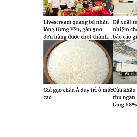
Livestream quảng bá nhãn
Đề xuất m
lồng Hưng Yên, gần 500
nhiệm ch
đơn hàng được chốt thành...
báo cáo g
Giá gạo châu Á duy trì ở mức
Cửa khẩu 
cao
thu ngân 
tăng 68