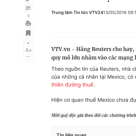
Trung tâm Tin tức VTV24
13/05/2016 09
0
Giải trí
Đời sống
Điện ảnh
Du lịch
VTV.vn - Hãng Reuters cho hay, 
Âm nhạc
Làm đẹp
quy mô lớn nhằm vào các mạng lư
Sao
Chất lượng cuộc sốn
Theo nguồn tin của Reuters, nhà c
của những cá nhân tại Mexico, có 
thiên đường thuế
.
Hiện cơ quan thuế Mexico chưa đưa
Mời quý độc giả theo dõi các chương trìn
Tin liên quan