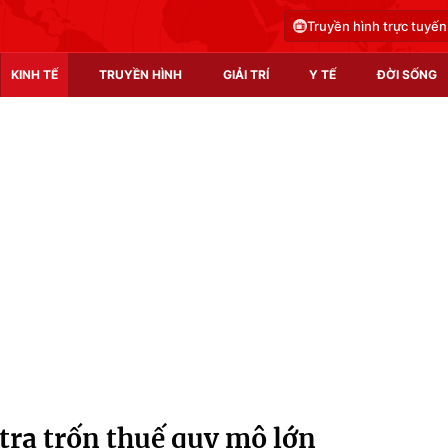
Truyền hình trực tuyến
KINH TẾ
TRUYỀN HÌNH
GIẢI TRÍ
Y TẾ
ĐỜI SỐNG
Pháp luật
Y tế
Truyền hình
Multimedia
Phim VTV
Video
Hậu trường
Shorts video
Nhân vật
Podcast
Khán giả
EMagazine
Giải sao mai
Photo
tra trốn thuế quy mô lớn
Infographic