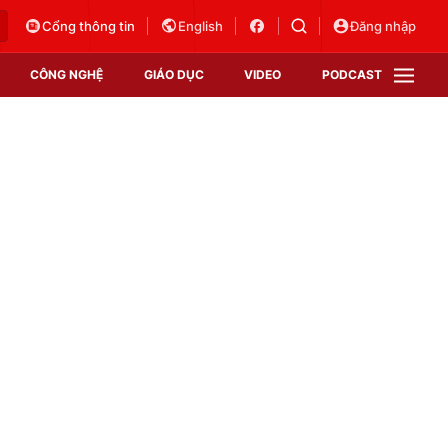
Cổng thông tin
English
Đăng nhập
CÔNG NGHỆ
GIÁO DỤC
VIDEO
PODCAST
VTV Money
VTV Thể thao
VTV Sức khoẻ
Bất động sản
Thị trường 24h
Tấm lòng Việt
Vươn mình bằng AI
VTV4
VTV8
VTV9
Lịch phát sóng
Giao lưu trực tuyến
Sự kiện