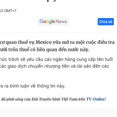
Góc ảnh
:52 GMT+7
Chia sẻ
Giáo dục
Công nghệ
Tuyển sinh
Hitech Công ng
cơ quan thuế vụ Mexico vừa mở ra một cuộc điều tra
Học trực tuyến
Sản phẩm
ới trốn thuế có liên quan đến nước này.
g
Thị trường
hức trách sẽ yêu cầu các ngân hàng cung cấp tên tuổi
Tư vấn
các giao dịch chuyển nhượng tiền và tài sản đến các
 ra bình luận về thông tin này.
h đã phát sóng của Đài Truyền hình Việt Nam trên
TV Online!