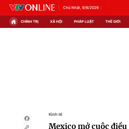
Chủ Nhật, 9/8/2026
CHÍNH TRỊ
XÃ HỘI
PHÁP LUẬT
THẾ GIỚI
Chính trị
Xã hội
Thế giới
Kinh tế
Tin tức
Tài chính
Thế giới đó đây
Thị trường
Câu chuyện quốc tế
Góc doanh nghiệp
Dữ liệu và đời sống
Kinh tế
Mexico mở cuộc điều 