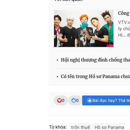
Công 
VTV.v
ty ch
Hi… đ
Hội nghị thượng đỉnh chống th
Có tên trong Hồ sơ Panama chưa 
0
0
Bài đọc hay? Thả t
Từ khóa:
trốn thuế
Hồ sơ Panama