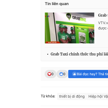
Tin liên quan
Grab 
VTV.v
được 
Grab Taxi chính thức thu phí lái
0
0
Bài đọc hay? Thả t
Từ khóa:
thiết bị di động
Hiệp hội Vậ