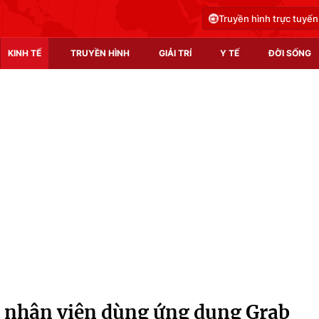
Truyền hình trực tuyến
KINH TẾ
TRUYỀN HÌNH
GIẢI TRÍ
Y TẾ
ĐỜI SỐNG
Pháp luật
Y tế
Truyền hình
Multimedia
Phim VTV
Video
Hậu trường
Shorts video
Nhân vật
Podcast
Khán giả
EMagazine
Giải sao mai
Photo
m nhân viên dùng ứng dụng Grab
Infographic