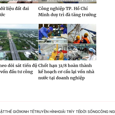
dữ liệu đất đai
Công nghiệp TP. Hồ Chí
ước
Minh duy trì đà tăng trưởng
heo dõi sát tiến độ
Chốt hạn 31/8 hoàn thành
 vốn đầu tư công
kế hoạch cơ cấu lại vốn nhà
nước tại doanh nghiệp
UẬT
THẾ GIỚI
KINH TẾ
TRUYỀN HÌNH
GIẢI TRÍ
Y TẾ
ĐỜI SỐNG
CÔNG NG