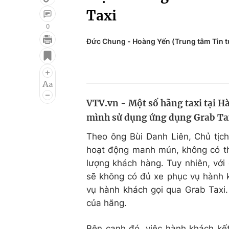
Taxi
0
Đức Chung - Hoàng Yến (Trung tâm Tin 
Giải trí
Đời sống
Điện ảnh
Du lịch
Âm nhạc
Làm đẹp
VTV.vn - Một số hãng taxi tại Hà
Sao
Chất lượng cuộc sốn
mình sử dụng ứng dụng Grab Taxi 
Theo ông Bùi Danh Liên, Chủ tịch 
hoạt động manh mún, không có t
lượng khách hàng. Tuy nhiên, với
sẽ không có đủ xe phục vụ hành 
vụ hành khách gọi qua Grab Taxi
của hãng.
Bên cạnh đó, việc hành khách kết