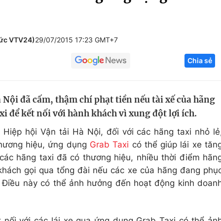
Góc ảnh
tức VTV24)
29/07/2015 17:23 GMT+7
Giáo dục
Công nghệ
Chia sẻ
Tuyển sinh
Hitech Công ng
Học trực tuyến
Sản phẩm
 Nội đã cấm, thậm chí phạt tiền nếu tài xế của hãng
g
Thị trường
để kết nối với hành khách vì xung đột lợi ích.
Tư vấn
Hiệp hội Vận tải Hà Nội, đối với các hãng taxi nhỏ lẻ
hương hiệu, ứng dụng
Grab Taxi
có thể giúp lái xe tăn
 các hãng taxi đã có thương hiệu, nhiều thời điểm hãn
khách gọi qua tổng đài nếu các xe của hãng đang phụ
. Điều này có thể ảnh hưởng đến hoạt động kinh doan
 nối với các lái xe qua ứng dụng Grab Taxi có thể ản