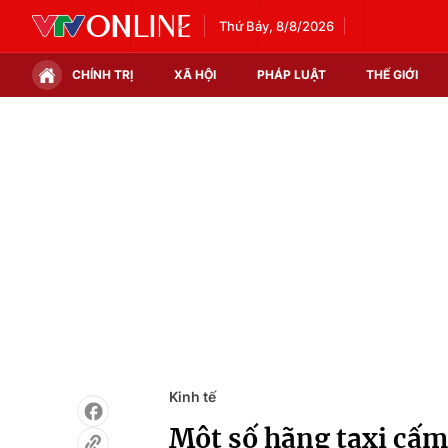
Thứ Bảy, 8/8/2026
CHÍNH TRỊ
XÃ HỘI
PHÁP LUẬT
THẾ GIỚI
Chính trị
Xã hội
Thế giới
Kinh tế
Tin tức
Tài chính
Thế giới đó đây
Thị trường
Câu chuyện quốc tế
Góc doanh nghiệp
Dữ liệu và đời sống
Kinh tế
Một số hãng taxi cấ