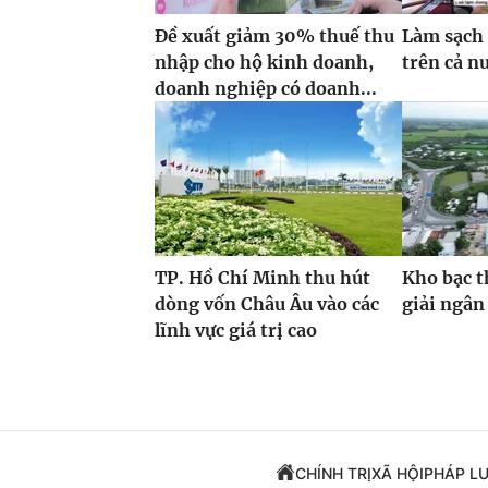
Đề xuất giảm 30% thuế thu
Làm sạch 
nhập cho hộ kinh doanh,
trên cả n
doanh nghiệp có doanh...
TP. Hồ Chí Minh thu hút
Kho bạc t
dòng vốn Châu Âu vào các
giải ngân
lĩnh vực giá trị cao
CHÍNH TRỊ
XÃ HỘI
PHÁP L