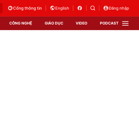
Cổng thông tin
English
Đăng nhập
CÔNG NGHỆ
GIÁO DỤC
VIDEO
PODCAST
VTV Money
VTV Thể thao
VTV Sức khoẻ
Bất động sản
Thị trường 24h
Tấm lòng Việt
Vươn mình bằng AI
VTV4
VTV8
VTV9
Lịch phát sóng
Giao lưu trực tuyến
Sự kiện